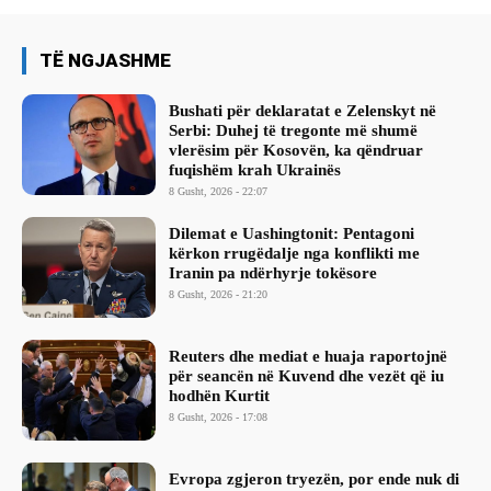
TË NGJASHME
Bushati për deklaratat e Zelenskyt në
Serbi: Duhej të tregonte më shumë
vlerësim për Kosovën, ka qëndruar
fuqishëm krah Ukrainës
8 Gusht, 2026 - 22:07
Dilemat e Uashingtonit: Pentagoni
kërkon rrugëdalje nga konflikti me
Iranin pa ndërhyrje tokësore
8 Gusht, 2026 - 21:20
Reuters dhe mediat e huaja raportojnë
për seancën në Kuvend dhe vezët që iu
hodhën Kurtit
8 Gusht, 2026 - 17:08
Evropa zgjeron tryezën, por ende nuk di