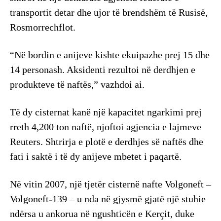
transportit detar dhe ujor të brendshëm të Rusisë,
Rosmorrechflot.
“Në bordin e anijeve kishte ekuipazhe prej 15 dhe
14 personash. Aksidenti rezultoi në derdhjen e
produkteve të naftës,” vazhdoi ai.
Të dy cisternat kanë një kapacitet ngarkimi prej
rreth 4,200 ton naftë, njoftoi agjencia e lajmeve
Reuters. Shtrirja e plotë e derdhjes së naftës dhe
fati i saktë i të dy anijeve mbetet i paqartë.
Në vitin 2007, një tjetër cisternë nafte Volgoneft –
Volgoneft-139 – u nda në gjysmë gjatë një stuhie
ndërsa u ankorua në ngushticën e Kerçit, duke