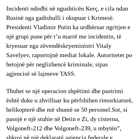
Incidenti ndodhi në ngushticën Kerç, e cila ndan
Rusinë nga gadishulli i okupuar i Krimesë.
Presidenti Vladimir Putin ka urdhëruar ngritjen e
një grupi pune për t’u marrë me incidentin, të
kryesuar nga zëvendëskryeministri Vitaly
Savelyev, raportojnë mediat lokale. Autoritetet po
hetojnë për neglizhencë kriminale, sipas
agjencisë së lajmeve TASS.
Thuhet se një operacion shpëtimi dhe pastrimi
është duke u zhvilluar ku përfshihen rimorkiatorë,
helikopterë dhe më shumë se 50 personel.Sot, si
pasojë e një stuhie në Detin e Zi, dy cisterna,
Volgoneft-212 dhe Volgoneft-239, u mbytën”,
shkroi në një deklaratë agjencia federale e