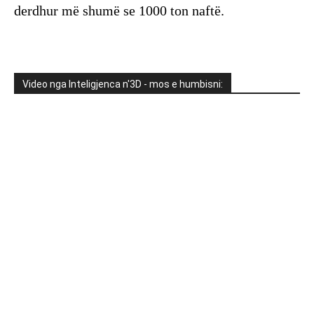
derdhur më shumë se 1000 ton naftë.
Video nga Inteligjenca n'3D - mos e humbisni: