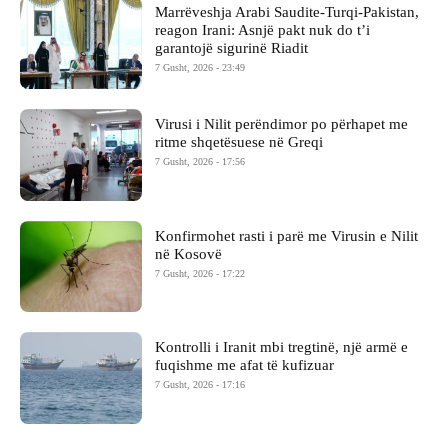
Marrëveshja Arabi Saudite-Turqi-Pakistan,
reagon Irani: Asnjë pakt nuk do t’i
garantojë sigurinë Riadit
7 Gusht, 2026 - 23:49
Virusi i Nilit perëndimor po përhapet me
ritme shqetësuese në Greqi
7 Gusht, 2026 - 17:56
Konfirmohet rasti i parë me Virusin e Nilit
në Kosovë
7 Gusht, 2026 - 17:22
Kontrolli i Iranit mbi tregtinë, një armë e
fuqishme me afat të kufizuar
7 Gusht, 2026 - 17:16