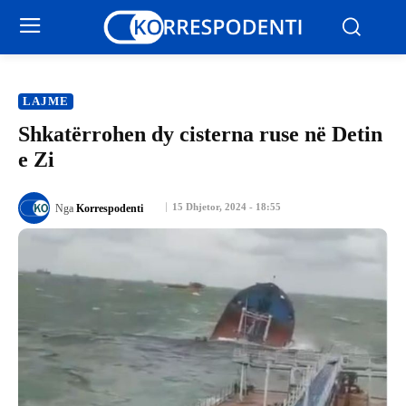
LAJME
Shkatërrohen dy cisterna ruse në Detin
e Zi
15 Dhjetor, 2024 - 18:55
Nga
Korrespodenti