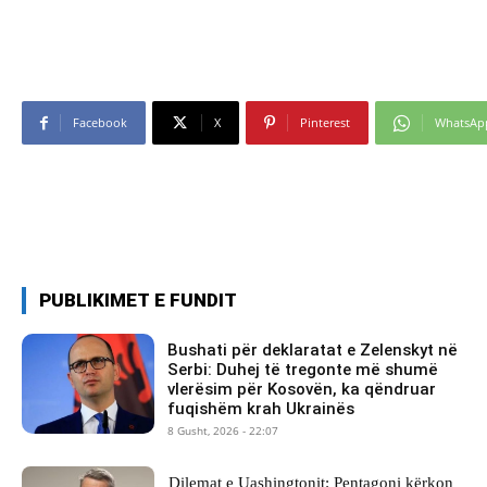
Facebook
X
Pinterest
WhatsAp
PUBLIKIMET E FUNDIT
Bushati për deklaratat e Zelenskyt në
Serbi: Duhej të tregonte më shumë
vlerësim për Kosovën, ka qëndruar
fuqishëm krah Ukrainës
8 Gusht, 2026 - 22:07
Dilemat e Uashingtonit: Pentagoni kërkon