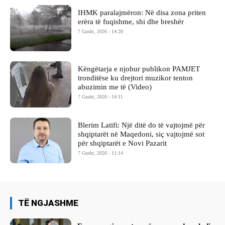
IHMK paralajmëron: Në disa zona priten
erëra të fuqishme, shi dhe breshër
7 Gusht, 2026 - 14:28
Këngëtarja e njohur publikon PAMJET
tronditëse ku drejtori muzikor tenton
abuzimin me të (Video)
7 Gusht, 2026 - 14:11
Blerim Latifi: Një ditë do të vajtojmë për
shqiptarët në Maqedoni, siç vajtojmë sot
për shqiptarët e Novi Pazarit
7 Gusht, 2026 - 11:14
TË NGJASHME