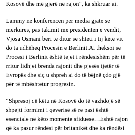
Kosovë dhe më gjerë në rajon”, ka shkruar ai.
Lammy në konferencën për media gjatë së
mërkurës, pas takimit me presidenten e vendit,
Vjosa Osmani bëri të ditur se shteti i tij këtë vit
do ta udhëheq Procesin e Berlinit.Ai theksoi se
Procesi i Berlinit është tejet i rëndësishëm për të
rritur lidhjet brenda rajonit dhe pjesës tjetër të
Evropës dhe siç u shpreh ai do të bëjnë çdo gjë
për të mbështetur progresin.
“Shpresoj që këtu në Kosovë do të vazhdojë së
shpejti formimi i qeverisë së re pasi është
esenciale në këto momente sfiduese…Është rajon
që ka pasur rëndësi për britanikët dhe ka rëndësi