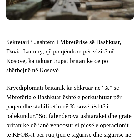
Sekretari i Jashtëm i Mbretërisë së Bashkuar,
David Lammy, që po qëndron për vizitë në
Kosovë, ka takuar trupat britanike që po
shërbejnë në Kosovë.
Kryediplomati britanik ka shkruar në “X” se
Mbretëria e Bashkuar është e përkushtuar për
paqen dhe stabilitetin në Kosovë, është i
palëkundur.“Sot falënderova ushtarakët dhe gratë
britanike që janë vendosur si pjesë e operacionit
të KFOR-it për ruajtjen e sigurisë dhe sigurisë në