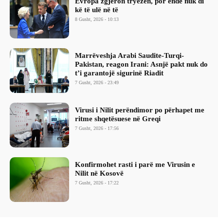
Evropa zgjeron tryezën, por ende nuk di
kë të ulë në të
8 Gusht, 2026 - 10:13
Marrëveshja Arabi Saudite-Turqi-
Pakistan, reagon Irani: Asnjë pakt nuk do
t’i garantojë sigurinë Riadit
7 Gusht, 2026 - 23:49
Virusi i Nilit perëndimor po përhapet me
ritme shqetësuese në Greqi
7 Gusht, 2026 - 17:56
Konfirmohet rasti i parë me Virusin e
Nilit në Kosovë
7 Gusht, 2026 - 17:22