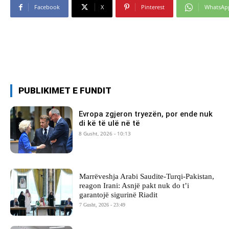
Facebook
X
Pinterest
WhatsAp
PUBLIKIMET E FUNDIT
Evropa zgjeron tryezën, por ende nuk
di kë të ulë në të
8 Gusht, 2026 - 10:13
Marrëveshja Arabi Saudite-Turqi-Pakistan,
reagon Irani: Asnjë pakt nuk do t’i
garantojë sigurinë Riadit
7 Gusht, 2026 - 23:49