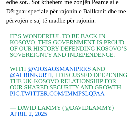
edhe sot.. Sot kthehem me zonjën Pearce si e
Dërguar speciale për rajonin e Ballkanit dhe me
përvojën e saj të madhe për rajonin.
IT’S WONDERFUL TO BE BACK IN
KOSOVO. THIS GOVERNMENT IS PROUD
OF OUR HISTORY DEFENDING KOSOVO’S
SOVEREIGNTY AND INDEPENDENCE.
WITH
@VJOSAOSMANIPRKS
AND
@ALBINKURTI
, I DISCUSSED DEEPENING
THE UK-KOSOVO RELATIONSHIP FOR
OUR SHARED SECURITY AND GROWTH.
PIC.TWITTER.COM/IMMPSLQPAA
— DAVID LAMMY (@DAVIDLAMMY)
APRIL 2, 2025