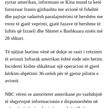
zyrtar amerikan, informuan se Kina mund ta ketë
furnizuar Iranin gjithashtu me avionë të fshehtë
dhe pajisje radarësh paralajmërimi të hershëm me
rreze të gjatë veprimi, gjatë fazave të hershme të
luftës që Izraeli dhe Shtetet e Bashkuara nisën më
28 shkurt.
Të njëjtat burime vënë në dukje se rasti i rrëzimit
të avionit luftarak amerikan është ende nën hetim.
Incidenti kishte shkaktuar një operacion të gjerë
kërkim-shpëtimi 36-orësh për të gjetur pilotin e
avionit.
NBC vëren se autoritetet amerikane po vazhdojnë
të shqyrtojnë informacionin e disponueshëm në