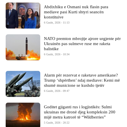
Abdixhiku e Osmani nuk flasin para
mediave pasi Kurti shtyri seancën
konstituive
6 Gusht, 2026 - 11:13
NATO premton mbrojtje ajrore urgjente për
Ukrainën pas sulmeve ruse me raketa
balistike
6 Gusht, 2026 - 10:34
Alarm për rezervat e raketave amerikane?
Trump ‘shpërthen’ ndaj mediave: Kemi më
shumë municione se kushdo tjetër
6 Gusht, 2026 - 09:47
Goditet gjiganti rus i logjistikës: Sulmi
ukrainas me dronë djeg kompleksin 200
mijë metra katrorë të “Wildberries”
5 Gusht, 2026 - 20:22