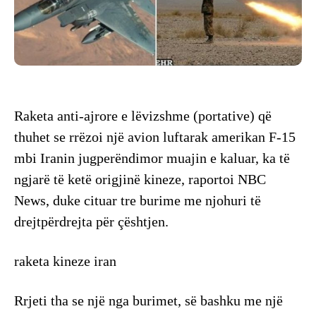
Raketa anti-ajrore e lëvizshme (portative) që
thuhet se rrëzoi një avion luftarak amerikan F-15
mbi Iranin jugperëndimor muajin e kaluar, ka të
ngjarë të ketë origjinë kineze, raportoi NBC
News, duke cituar tre burime me njohuri të
drejtpërdrejta për çështjen.
raketa kineze iran
Rrjeti tha se një nga burimet, së bashku me një