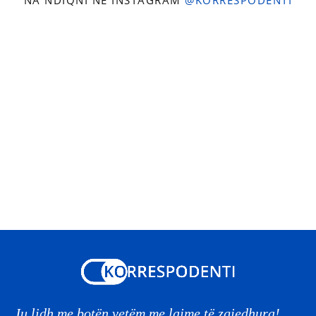
Ju lidh me botën vetëm me lajme të zgjedhura!