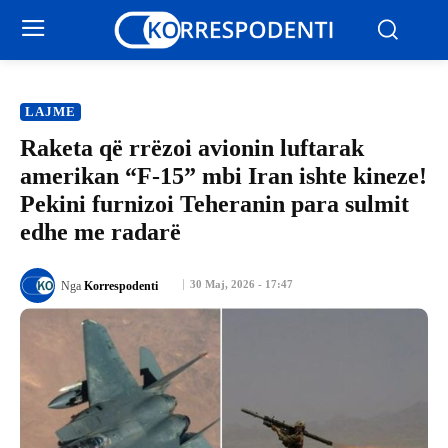
LAJME
Raketa që rrëzoi avionin luftarak
amerikan “F-15” mbi Iran ishte kineze!
Pekini furnizoi Teheranin para sulmit
edhe me radarë
30 Maj, 2026 - 17:47
Nga
Korrespodenti