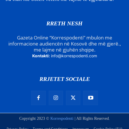
RRETH NESH
Gazeta Online “Korrespodenti” mbulon me
informacione audiencën në Kosovë dhe më gjerë.,
me lajme në gjuhën shqipe.
Kontakti:
info@korrespodenti.com
RRJETET SOCIALE
Copyright 2023 ©
Korrespodenti
| All Rights Reserved.
Privacy Policy
Terms and Conditions
Impresum
Cookie Policy (EU)