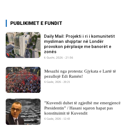
PUBLIKIMET E FUNDIT
Daily Mail: Projekti i ri i komunitetit
mysliman shqiptar në Londër
provokon përplasje me banorët e
zonës
6 Gusht, 2026 - 21:56
Mesazhi nga protesta: Gjykata e Lartë të
pezullojë Edi Ramën!
6 Gusht, 2026 - 20:21
​”Kuvendi duhet të zgjedhë me emergjencë
Presidentin” / Hasani sqaron hapat pas
konstituimit të Kuvendit
6 Gusht, 2026 - 12:43