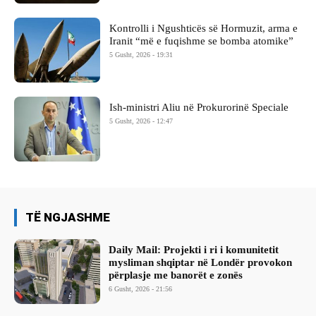
Kontrolli i Ngushticës së Hormuzit, arma e
Iranit “më e fuqishme se bomba atomike”
5 Gusht, 2026 - 19:31
Ish-ministri ​Aliu në Prokurorinë Speciale
5 Gusht, 2026 - 12:47
TË NGJASHME
Daily Mail: Projekti i ri i komunitetit
mysliman shqiptar në Londër provokon
përplasje me banorët e zonës
6 Gusht, 2026 - 21:56