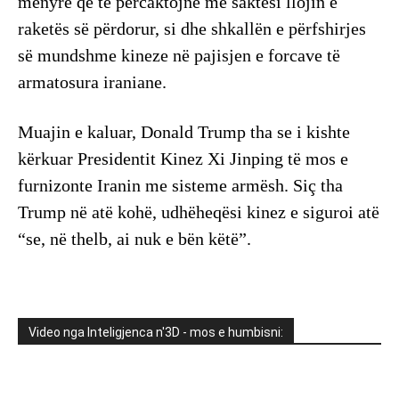
mënyrë që të përcaktojnë me saktësi llojin e
raketës së përdorur, si dhe shkallën e përfshirjes
së mundshme kineze në pajisjen e forcave të
armatosura iraniane.
Muajin e kaluar, Donald Trump tha se i kishte
kërkuar Presidentit Kinez Xi Jinping të mos e
furnizonte Iranin me sisteme armësh. Siç tha
Trump në atë kohë, udhëheqësi kinez e siguroi atë
“se, në thelb, ai nuk e bën këtë”.
Video nga Inteligjenca n'3D - mos e humbisni: