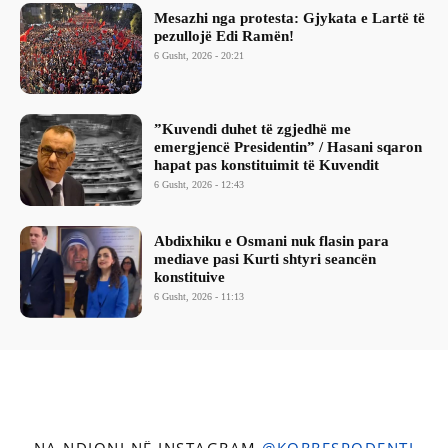
Mesazhi nga protesta: Gjykata e Lartë të
pezullojë Edi Ramën!
6 Gusht, 2026 - 20:21
​”Kuvendi duhet të zgjedhë me
emergjencë Presidentin” / Hasani sqaron
hapat pas konstituimit të Kuvendit
6 Gusht, 2026 - 12:43
Abdixhiku e Osmani nuk flasin para
mediave pasi Kurti shtyri seancën
konstituive
6 Gusht, 2026 - 11:13
NA NDIQNI NË INSTAGRAM
@KORRESPODENTI