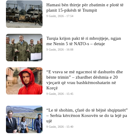
Hamasi bën thirrje për zbatimin e plotë të
planit 15-pikësh të Trumpit
9 Gusht, 2026 - 17:54
Turqia krijon pakt të ri mbrojtjeje, ngjan
me Nenin 5 të NATO-s – detaje
9 Gusht, 2026 - 16:08
“E vrava se më ngacmoi të dashurën dhe
bënte trimin” – zbardhet dëshmia e 20
vjeçarit që vrau bashkëmoshatarin në
Korçë
9 Gusht, 2026 - 15:45
“Le të shohim, çfarë do të bëjnë shqiptarët”
– Serbia kërcënon Kosovën se do ta lejë pa
ujë
9 Gusht, 2026 - 15:40