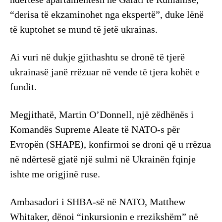
“derisa të ekzaminohet nga ekspertë”, duke lënë
të kuptohet se mund të jetë ukrainas.
Ai vuri në dukje gjithashtu se dronë të tjerë
ukrainasë janë rrëzuar në vende të tjera kohët e
fundit.
Megjithatë, Martin O’Donnell, një zëdhënës i
Komandës Supreme Aleate të NATO-s për
Evropën (SHAPE), konfirmoi se droni që u rrëzua
në ndërtesë gjatë një sulmi në Ukrainën fqinje
ishte me origjinë ruse.
Ambasadori i SHBA-së në NATO, Matthew
Whitaker, dënoi “inkursionin e rrezikshëm” në