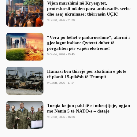
Vijon marshimi në Kryeqytet,
protestuesit ndalen para ambasadës serbe
dhe asaj ukrainase; thërrasin UÇK!
9 Gusht, 2026 - 21:38
“Vera po bëhet e padurueshme”, alarmi i
gjeologut italian: Qytetet duhet të
përgatiten për vapën ekstreme!
9 Gusht, 2026 - 19:45
Hamasi bën thirrje për zbatimin e plotë
të planit 15-pikësh të Trumpit
9 Gusht, 2026 - 17:54
Turqia krijon pakt të ri mbrojtjeje, ngjan
me Nenin 5 të NATO-s – detaje
9 Gusht, 2026 - 16:08