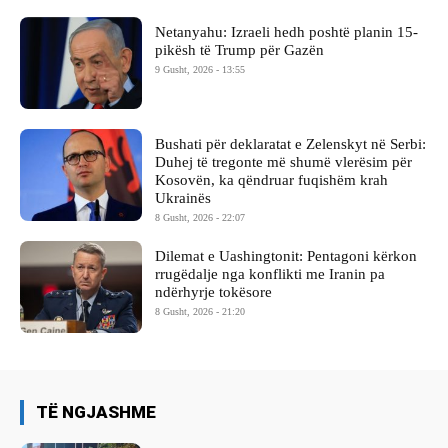
Netanyahu: Izraeli hedh poshtë planin 15-
pikësh të Trump për Gazën
9 Gusht, 2026 - 13:55
Bushati për deklaratat e Zelenskyt në Serbi:
Duhej të tregonte më shumë vlerësim për
Kosovën, ka qëndruar fuqishëm krah
Ukrainës
8 Gusht, 2026 - 22:07
Dilemat e Uashingtonit: Pentagoni kërkon
rrugëdalje nga konflikti me Iranin pa
ndërhyrje tokësore
8 Gusht, 2026 - 21:20
TË NGJASHME