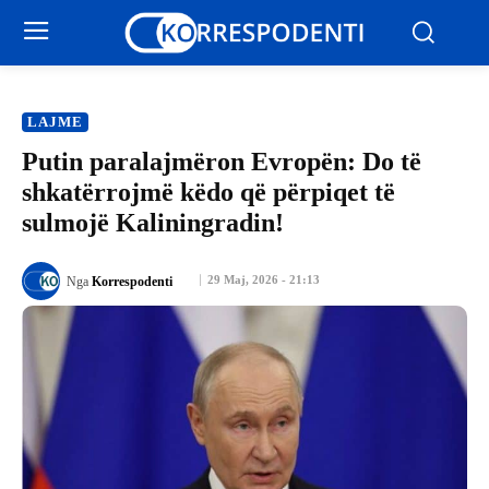
LAJME
Putin paralajmëron Evropën: Do të
shkatërrojmë këdo që përpiqet të
sulmojë Kaliningradin!
29 Maj, 2026 - 21:13
Nga
Korrespodenti