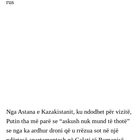
rus
Nga Astana e Kazakistanit, ku ndodhet për vizitë,
Putin tha më parë se “askush nuk mund të thotë”
se nga ka ardhur droni që u rrëzua sot në një
ndërtesë apartamentesh në Galati të Rumanisë,