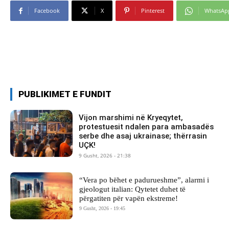
Facebook
X
Pinterest
WhatsAp
PUBLIKIMET E FUNDIT
Vijon marshimi në Kryeqytet,
protestuesit ndalen para ambasadës
serbe dhe asaj ukrainase; thërrasin
UÇK!
9 Gusht, 2026 - 21:38
“Vera po bëhet e padurueshme”, alarmi i
gjeologut italian: Qytetet duhet të
përgatiten për vapën ekstreme!
9 Gusht, 2026 - 19:45