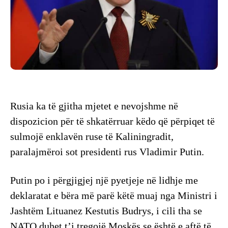
Rusia ka të gjitha mjetet e nevojshme në
dispozicion për të shkatërruar këdo që përpiqet të
sulmojë enklavën ruse të Kaliningradit,
paralajmëroi sot presidenti rus Vladimir Putin.
Putin po i përgjigjej një pyetjeje në lidhje me
deklaratat e bëra më parë këtë muaj nga Ministri i
Jashtëm Lituanez Kestutis Budrys, i cili tha se
NATO duhet t’i tregojë Moskës se është e aftë të