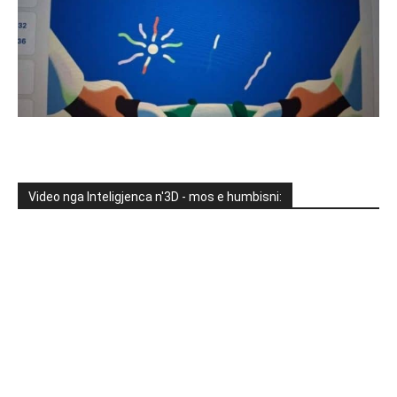
Video nga Inteligjenca n'3D - mos e humbisni: