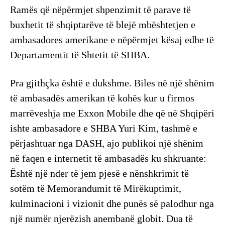
Ramës që nëpërmjet shpenzimit të parave të
buxhetit të shqiptarëve të blejë mbështetjen e
ambasadores amerikane e nëpërmjet kësaj edhe të
Departamentit të Shtetit të SHBA.
Pra gjithçka është e dukshme. Biles në një shënim
të ambasadës amerikan të kohës kur u firmos
marrëveshja me Exxon Mobile dhe që në Shqipëri
ishte ambasadore e SHBA Yuri Kim, tashmë e
përjashtuar nga DASH, ajo publikoi një shënim
në faqen e internetit të ambasadës ku shkruante:
Është një nder të jem pjesë e nënshkrimit të
sotëm të Memorandumit të Mirëkuptimit,
kulminacioni i vizionit dhe punës së palodhur nga
një numër njerëzish anembanë globit. Dua të