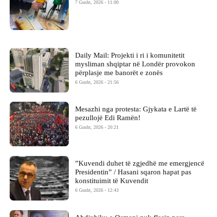
7 Gusht, 2026 - 11:00
Daily Mail: Projekti i ri i komunitetit
mysliman shqiptar në Londër provokon
përplasje me banorët e zonës
6 Gusht, 2026 - 21:56
Mesazhi nga protesta: Gjykata e Lartë të
pezullojë Edi Ramën!
6 Gusht, 2026 - 20:21
​”Kuvendi duhet të zgjedhë me emergjencë
Presidentin” / Hasani sqaron hapat pas
konstituimit të Kuvendit
6 Gusht, 2026 - 12:43