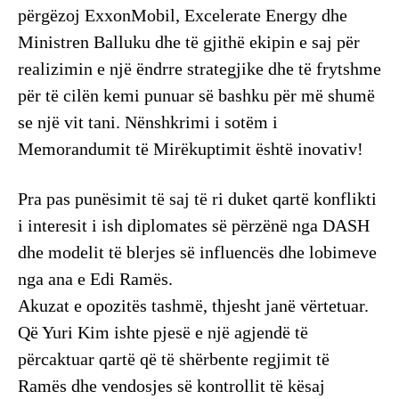
përgëzoj ExxonMobil, Excelerate Energy dhe
Ministren Balluku dhe të gjithë ekipin e saj për
realizimin e një ëndrre strategjike dhe të frytshme
për të cilën kemi punuar së bashku për më shumë
se një vit tani. Nënshkrimi i sotëm i
Memorandumit të Mirëkuptimit është inovativ!
Pra pas punësimit të saj të ri duket qartë konflikti
i interesit i ish diplomates së përzënë nga DASH
dhe modelit të blerjes së influencës dhe lobimeve
nga ana e Edi Ramës.
Akuzat e opozitës tashmë, thjesht janë vërtetuar.
Që Yuri Kim ishte pjesë e një agjendë të
përcaktuar qartë që të shërbente regjimit të
Ramës dhe vendosjes së kontrollit të kësaj