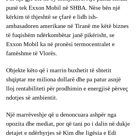
punë tek Exxon Mobil në SHBA. Nëse bën një
kërkim të thjeshtë se çfarë e lidh ish-
ambasadoren amerikane në Tiranë me këtë biznes
të fuqishëm ndërkombëtar janë pikërisht, se
Exxon Mobil ka në pronësi termocentralet e
famëshme të Vlorës.
Objekte këto që i marrin buxhetit të shtetit
shqiptar me miliona dollarë dhe pa patur asnjë
lloj rentabiliteti për prodhimin e energjisë përveç
ndotjes së ambientit.
Një marrëveshje që u denoncuara ashpër nga
opozita dhe mediat, por që tani po i dalin në dukje
detajet e ndërhyrjes së Kim dhe ligësia e Edi