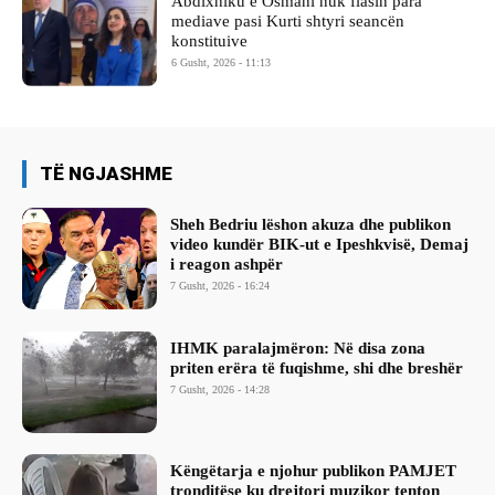
Abdixhiku e Osmani nuk flasin para
mediave pasi Kurti shtyri seancën
konstituive
6 Gusht, 2026 - 11:13
TË NGJASHME
Sheh Bedriu lëshon akuza dhe publikon
video kundër BIK-ut e Ipeshkvisë, Demaj
i reagon ashpër
7 Gusht, 2026 - 16:24
IHMK paralajmëron: Në disa zona
priten erëra të fuqishme, shi dhe breshër
7 Gusht, 2026 - 14:28
Këngëtarja e njohur publikon PAMJET
tronditëse ku drejtori muzikor tenton