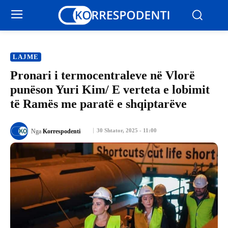
LAJME
Pronari i termocentraleve në Vlorë
punëson Yuri Kim/ E verteta e lobimit
të Ramës me paratë e shqiptarëve
30 Shtator, 2025 - 11:00
Nga
Korrespodenti