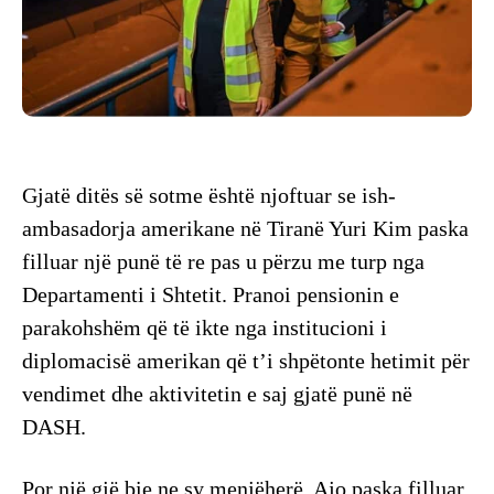
Gjatë ditës së sotme është njoftuar se ish-
ambasadorja amerikane në Tiranë Yuri Kim paska
filluar një punë të re pas u përzu me turp nga
Departamenti i Shtetit. Pranoi pensionin e
parakohshëm që të ikte nga institucioni i
diplomacisë amerikan që t’i shpëtonte hetimit për
vendimet dhe aktivitetin e saj gjatë punë në
DASH.
Por një gjë bie ne sy menjëherë. Ajo paska filluar