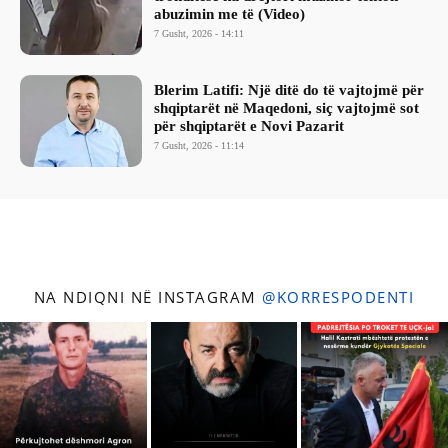
abuzimin me të (Video)
7 Gusht, 2026 - 14:11
Blerim Latifi: Një ditë do të vajtojmë për
shqiptarët në Maqedoni, siç vajtojmë sot
për shqiptarët e Novi Pazarit
7 Gusht, 2026 - 11:14
NA NDIQNI NË INSTAGRAM
@KORRESPODENTI