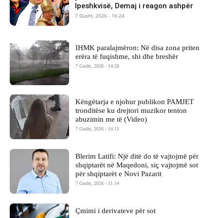
Ipeshkvisë, Demaj i reagon ashpër
7 Gusht, 2026 - 16:24
IHMK paralajmëron: Në disa zona priten
erëra të fuqishme, shi dhe breshër
7 Gusht, 2026 - 14:28
Këngëtarja e njohur publikon PAMJET
tronditëse ku drejtori muzikor tenton
abuzimin me të (Video)
7 Gusht, 2026 - 14:11
Blerim Latifi: Një ditë do të vajtojmë për
shqiptarët në Maqedoni, siç vajtojmë sot
për shqiptarët e Novi Pazarit
7 Gusht, 2026 - 11:14
Çmimi i derivateve për sot