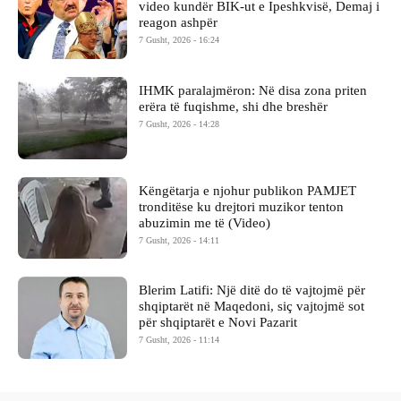
video kundër BIK-ut e Ipeshkvisë, Demaj i
reagon ashpër
7 Gusht, 2026 - 16:24
IHMK paralajmëron: Në disa zona priten
erëra të fuqishme, shi dhe breshër
7 Gusht, 2026 - 14:28
Këngëtarja e njohur publikon PAMJET
tronditëse ku drejtori muzikor tenton
abuzimin me të (Video)
7 Gusht, 2026 - 14:11
Blerim Latifi: Një ditë do të vajtojmë për
shqiptarët në Maqedoni, siç vajtojmë sot
për shqiptarët e Novi Pazarit
7 Gusht, 2026 - 11:14