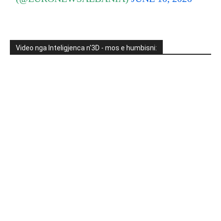
Video nga Inteligjenca n'3D - mos e humbisni: