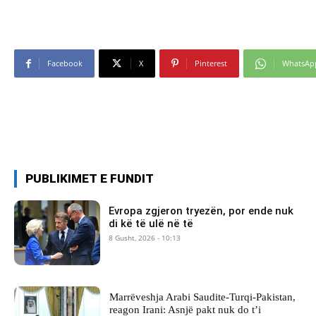
Facebook
X
Pinterest
WhatsAp
PUBLIKIMET E FUNDIT
Evropa zgjeron tryezën, por ende nuk
di kë të ulë në të
8 Gusht, 2026 - 10:13
Marrëveshja Arabi Saudite-Turqi-Pakistan,
reagon Irani: Asnjë pakt nuk do t’i