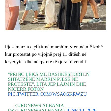
Pjesëmarrja e çiftit në marshim vjen në një kohë
kur protestat po vijojnë prej 11 ditësh në
kryeqytet dhe në qytete të tjera të vendit.
"PRINC LEKA ME BASHKËSHORTEN
SHTATZËNË MARRIN PJESË NË
PROTESTË", LITA JEP LAJMIN DHE
NXJERR FOTON
PIC.TWITTER.COM/WSA0GKRWZU
— EURONEWS ALBANIA
(@EURONEWSALBANIA)
JUNE 10, 2026