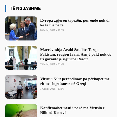
TË NGJASHME
Evropa zgjeron tryezën, por ende nuk di
kë të ulë në të
8 Gusht, 2026 - 10:13
Marrëveshja Arabi Saudite-Turqi-
Pakistan, reagon Irani: Asnjë pakt nuk do
t’i garantojë sigurinë Riadit
7 Gusht, 2026 - 23:49
Virusi i Nilit perëndimor po përhapet me
ritme shqetësuese në Greqi
7 Gusht, 2026 - 17:56
Konfirmohet rasti i parë me Virusin e
Nilit në Kosovë