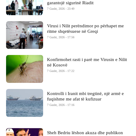
garantojë sigurinë Riadit
7 Gusht, 2026 - 23:49
Virusi i Nilit perëndimor po përhapet me
ritme shqetësuese në Greqi
7 Gusht, 2026 - 17:56
Konfirmohet rasti i parë me Virusin e Nilit
në Kosovë
7 Gusht, 2026 - 17:22
Kontrolli i Iranit mbi tregtinë, një armë e
fuqishme me afat të kufizuar
7 Gusht, 2026 - 17:16
Sheh Bedriu lëshon akuza dhe publikon