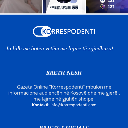
Ju lidh me botën vetëm me lajme të zgjedhura!
RRETH NESH
Gazeta Online “Korrespodenti” mbulon me
informacione audiencën në Kosovë dhe më gjerë.,
me lajme në gjuhën shqipe.
Kontakti:
info@korrespodenti.com
RRJETET SOCIALE