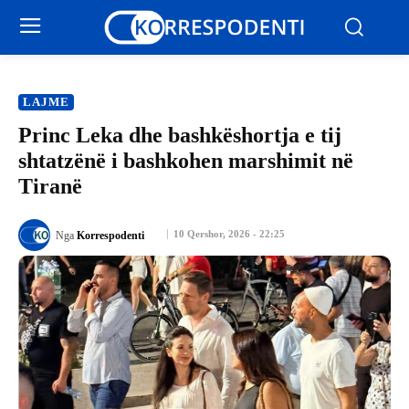
LAJME
Princ Leka dhe bashkëshortja e tij
shtatzënë i bashkohen marshimit në
Tiranë
10 Qershor, 2026 - 22:25
Nga
Korrespodenti