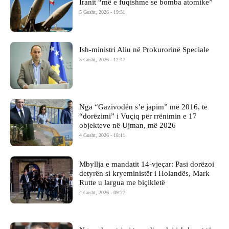
Iranit “më e fuqishme se bomba atomike”
5 Gusht, 2026 - 19:31
Ish-ministri ​Aliu në Prokurorinë Speciale
5 Gusht, 2026 - 12:47
Nga “Gazivodën s’e japim” më 2016, te
“dorëzimi” i Vuçiq për rrënimin e 17
objekteve në Ujman, më 2026
4 Gusht, 2026 - 18:11
Mbyllja e mandatit 14-vjeçar: Pasi dorëzoi
detyrën si kryeministër i Holandës, Mark
Rutte u largua me biçikletë
4 Gusht, 2026 - 09:27