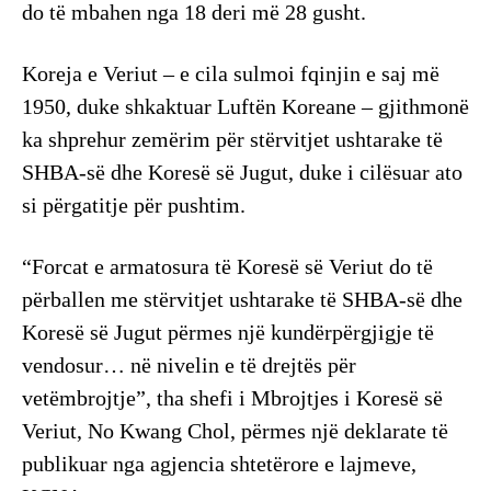
do të mbahen nga 18 deri më 28 gusht.
Koreja e Veriut – e cila sulmoi fqinjin e saj më
1950, duke shkaktuar Luftën Koreane – gjithmonë
ka shprehur zemërim për stërvitjet ushtarake të
SHBA-së dhe Koresë së Jugut, duke i cilësuar ato
si përgatitje për pushtim.
“Forcat e armatosura të Koresë së Veriut do të
përballen me stërvitjet ushtarake të SHBA-së dhe
Koresë së Jugut përmes një kundërpërgjigje të
vendosur… në nivelin e të drejtës për
vetëmbrojtje”, tha shefi i Mbrojtjes i Koresë së
Veriut, No Kwang Chol, përmes një deklarate të
publikuar nga agjencia shtetërore e lajmeve,