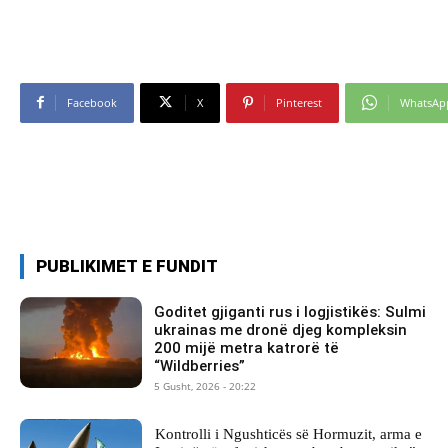
Facebook
X
Pinterest
WhatsAp
PUBLIKIMET E FUNDIT
Goditet gjiganti rus i logjistikës: Sulmi
ukrainas me dronë djeg kompleksin
200 mijë metra katrorë të
“Wildberries”
5 Gusht, 2026 - 20:22
Kontrolli i Ngushticës së Hormuzit, arma e