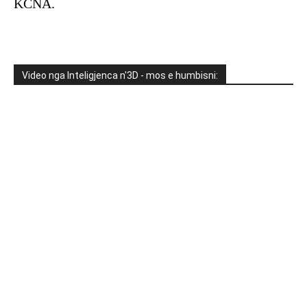
KCNA.
Video nga Inteligjenca n'3D - mos e humbisni: