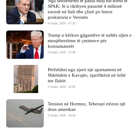
Nga sekuestrimi te padia ndaj ish-kreut të
SPAK: Si u rikthyen pasuritë 4 milionë
eurosh në Itali dhe çfarë po heton
prokuroria e Veronës
4 Gusht, 2026 - 07:33
Trump u kërkon gjigantëve të naftës uljen e
menjëhershme të çmimeve për
konsumatorët
3 Gusht, 2026 - 22:40
Përfshihet nga zjarri një apartament në
Shkëmbin e Kavajës, zjarrfikësit në luftë
me flakët
3 Gusht, 2026 - 22:05
Tension në Hormuz, Teherani rrëzon një
dron amerikan
3 Gusht, 2026 - 16:59