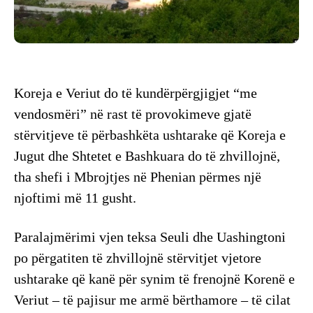
Koreja e Veriut do të kundërpërgjigjet “me
vendosmëri” në rast të provokimeve gjatë
stërvitjeve të përbashkëta ushtarake që Koreja e
Jugut dhe Shtetet e Bashkuara do të zhvillojnë,
tha shefi i Mbrojtjes në Phenian përmes një
njoftimi më 11 gusht.
Paralajmërimi vjen teksa Seuli dhe Uashingtoni
po përgatiten të zhvillojnë stërvitjet vjetore
ushtarake që kanë për synim të frenojnë Korenë e
Veriut – të pajisur me armë bërthamore – të cilat