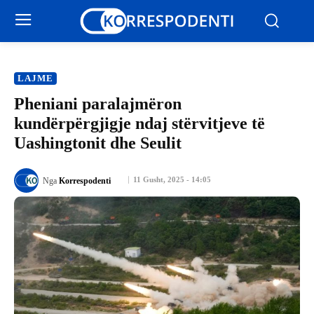
LAJME
Pheniani paralajmëron
kundërpërgjigje ndaj stërvitjeve të
Uashingtonit dhe Seulit
11 Gusht, 2025 - 14:05
Nga
Korrespodenti