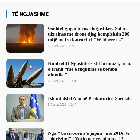
TË NGJASHME
Goditet gjiganti rus i logjistikës: Sulmi
ukrainas me dronë djeg kompleksin 200
mijë metra katrorë të “Wildberries”
5 Gusht, 2026 - 20:22
Kontrolli i Ngushticës së Hormuzit, arma
e Iranit “më e fuqishme se bomba
atomike”
5 Gusht, 2026 - 19:31
Ish-ministri ​Aliu në Prokurorinë Speciale
5 Gusht, 2026 - 12:47
Nga “Gazivodën s’e japim” më 2016, te
“dorëzimi” i Vuçiq për rrënimin e 17