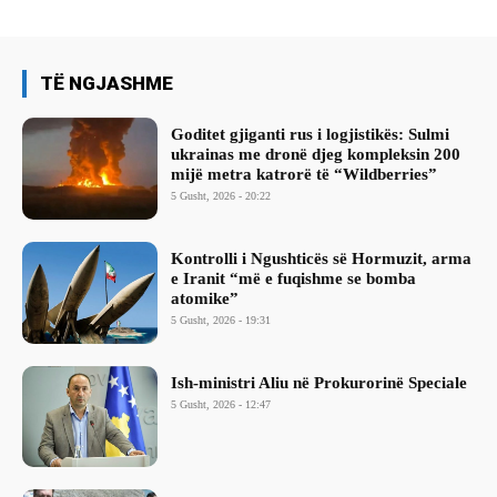
TË NGJASHME
Goditet gjiganti rus i logjistikës: Sulmi
ukrainas me dronë djeg kompleksin 200
mijë metra katrorë të “Wildberries”
5 Gusht, 2026 - 20:22
Kontrolli i Ngushticës së Hormuzit, arma
e Iranit “më e fuqishme se bomba
atomike”
5 Gusht, 2026 - 19:31
Ish-ministri ​Aliu në Prokurorinë Speciale
5 Gusht, 2026 - 12:47