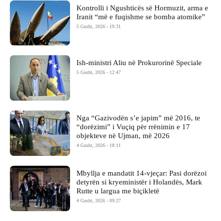
Kontrolli i Ngushticës së Hormuzit, arma e
Iranit “më e fuqishme se bomba atomike”
5 Gusht, 2026 - 19:31
Ish-ministri ​Aliu në Prokurorinë Speciale
5 Gusht, 2026 - 12:47
Nga “Gazivodën s’e japim” më 2016, te
“dorëzimi” i Vuçiq për rrënimin e 17
objekteve në Ujman, më 2026
4 Gusht, 2026 - 18:11
Mbyllja e mandatit 14-vjeçar: Pasi dorëzoi
detyrën si kryeministër i Holandës, Mark
Rutte u largua me biçikletë
4 Gusht, 2026 - 09:27