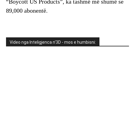
“Boycott US Products”, ka tashmë më shumë se
89,000 abonentë.
Video nga Inteligjenca n'3D - mos e humbisni: