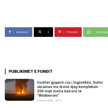
Facebook
X
Pinterest
WhatsAp
PUBLIKIMET E FUNDIT
Goditet gjiganti rus i logjistikës: Sulmi
ukrainas me dronë djeg kompleksin
200 mijë metra katrorë të
“Wildberries”
5 Gusht, 2026 - 20:22