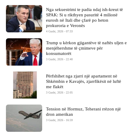
Nga sekuestrimi te padia ndaj ish-kreut të
SPAK: Si u rikthyen pasuritë 4 milionë
eurosh në Itali dhe çfarë po heton
prokuroria e Veronës
4 Gusht, 2026 - 07:33
Trump u kërkon gjigantëve të naftës uljen e
menjëhershme të çmimeve për
konsumatorët
3 Gusht, 2026 - 22:40
Përfshihet nga zjarri një apartament në
Shkëmbin e Kavajës, zjarrfikësit në luftë
me flakët
3 Gusht, 2026 - 22:05
Tension në Hormuz, Teherani rrëzon një
dron amerikan
3 Gusht, 2026 - 16:59