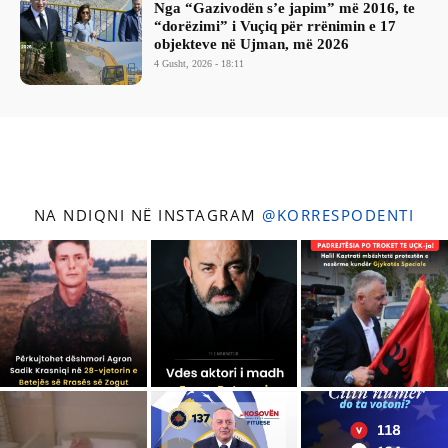
Nga “Gazivodën s’e japim” më 2016, te
“dorëzimi” i Vuçiq për rrënimin e 17
objekteve në Ujman, më 2026
4 Gusht, 2026 - 18:11
NA NDIQNI NË INSTAGRAM
@KORRESPODENTI