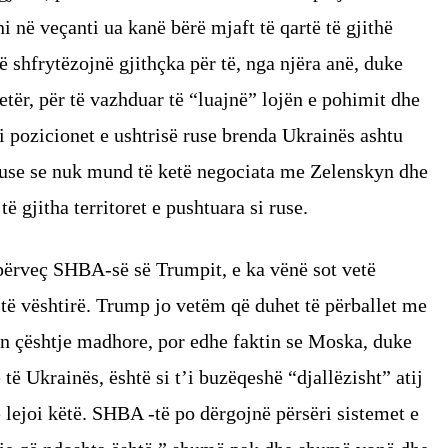
 në veçanti ua kanë bërë mjaft të qartë të gjithë
ë shfrytëzojnë gjithçka për të, nga njëra anë, duke
etër, për të vazhduar të “luajnë” lojën e pohimit dhe
i pozicionet e ushtrisë ruse brenda Ukrainës ashtu
 ruse se nuk mund të ketë negociata me Zelenskyn dhe
 gjitha territoret e pushtuara si ruse.
h përveç SHBA-së së Trumpit, e ka vënë sot vetë
të vështirë. Trump jo vetëm që duhet të përballet me
tën çështje madhore, por edhe faktin se Moska, duke
të Ukrainës, është si t’i buzëqeshë “djallëzisht” atij
 lejoi këtë. SHBA -të po dërgojnë përsëri sistemet e