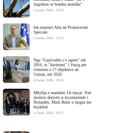
fuqishme se bomba atomike”
5 Gusht, 2026 - 19:31
Ish-ministri ​Aliu në Prokurorinë
Speciale
5 Gusht, 2026 - 12:47
Nga “Gazivodën s’e japim” më
2016, te “dorëzimi” i Vuçiq për
rrënimin e 17 objekteve në
Ujman, më 2026
4 Gusht, 2026 - 18:11
Mbyllja e mandatit 14-vjeçar: Pasi
dorëzoi detyrën si kryeministër i
Holandës, Mark Rutte u largua me
biçikletë
4 Gusht, 2026 - 09:27