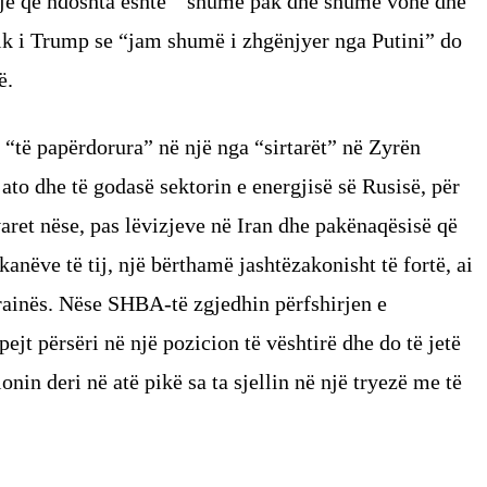
ekje që ndoshta është ” shumë pak dhe shumë vonë dhe
ik i Trump se “jam shumë i zhgënjyer nga Putini” do
ë.
“të papërdorura” në një nga “sirtarët” në Zyrën
to dhe të godasë sektorin e energjisë së Rusisë, për
aret nëse, pas lëvizjeve në Iran dhe pakënaqësisë që
anëve të tij, një bërthamë jashtëzakonisht të fortë, ai
rainës. Nëse SHBA-të zgjedhin përfshirjen e
ejt përsëri në një pozicion të vështirë dhe do të jetë
onin deri në atë pikë sa ta sjellin në një tryezë me të