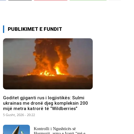
PUBLIKIMET E FUNDIT
Goditet gjiganti rus i logjistikës: Sulmi
ukrainas me dronë djeg kompleksin 200
mijë metra katrorë të “Wildberries”
5 Gusht, 2026 - 20:22
Kontrolli i Ngushticës së
Hormuzit, arma e Iranit “më e