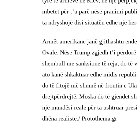
tyre të armëve në Kiev, në një përpj
mbetet për t’u parë nëse pranimi publ
ta ndryshojë disi situatën edhe një her
Armët amerikane janë gjithashtu ende 
Ovale. Nëse Trump zgjedh t’i përdorë a
shembull me sanksione të reja, do të v
ato kanë shkaktuar edhe midis republik
do të fitojë më shumë në frontin e Uk
drejtpërdrejtë, Moska do të gjendet shp
një mundësi reale për ta ushtruar presi
dhëna realiste./ Protothema.gr