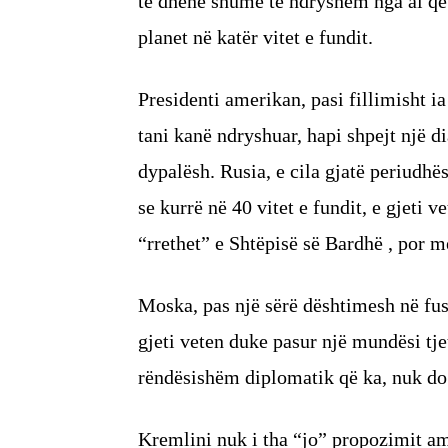
të dhënë shumë të ndryshëm nga ai që
planet në katër vitet e fundit.
Presidenti amerikan, pasi fillimisht ia
tani kanë ndryshuar, hapi shpejt një d
dypalësh. Rusia, e cila gjatë periudhë
se kurrë në 40 vitet e fundit, e gjeti 
“rrethet” e Shtëpisë së Bardhë , por m
Moska, pas një sërë dështimesh në fu
gjeti veten duke pasur një mundësi tj
rëndësishëm diplomatik që ka, nuk do t
Kremlini nuk i tha “jo” propozimit am