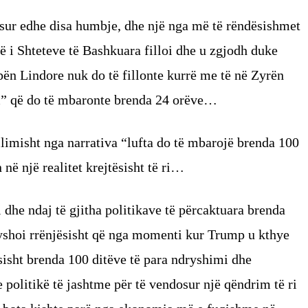
asur edhe disa humbje, dhe një nga më të rëndësishmet
të i Shteteve të Bashkuara filloi dhe u zgjodh duke
pën Lindore nuk do të fillonte kurrë me të në Zyrën
m” që do të mbaronte brenda 24 orëve…
limisht nga narrativa “lufta do të mbarojë brenda 100
 në një realitet krejtësisht të ri…
dhe ndaj të gjitha politikave të përcaktuara brenda
ryshoi rrënjësisht që nga momenti kur Trump u kthye
ësisht brenda 100 ditëve të para ndryshimi dhe
 politikë të jashtme për të vendosur një qëndrim të ri