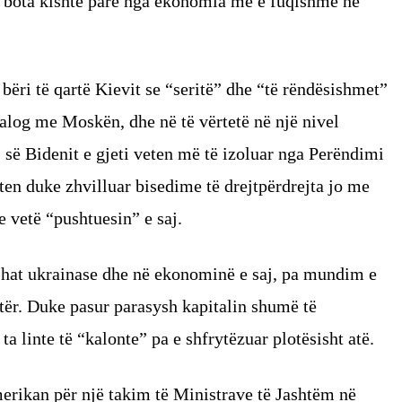
 bota kishte parë nga ekonomia më e fuqishme në
 bëri të qartë Kievit se “seritë” dhe “të rëndësishmet”
ialog me Moskën, dhe në të vërtetë në një nivel
s së Bidenit e gjeti veten më të izoluar nga Perëndimi
veten duke zhvilluar bisedime të drejtpërdrejta jo me
e vetë “pushtuesin” e saj.
shat ukrainase dhe në ekonominë e saj, pa mundim e
etër. Duke pasur parasysh kapitalin shumë të
a linte të “kalonte” pa e shfrytëzuar plotësisht atë.
erikan për një takim të Ministrave të Jashtëm në