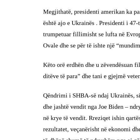
Megjithatë, presidenti amerikan ka p
është ajo e Ukrainës . Presidenti i 47-
trumpetuar fillimisht se lufta në Evro
Ovale dhe se për të ishte një “mundi
Këto orë erdhën dhe u zëvendësuan fil
ditëve të para” dhe tani e gjejmë veten
Qëndrimi i SHBA-së ndaj Ukrainës, si 
dhe jashtë vendit nga Joe Biden – nd
në krye të vendit. Rreziqet ishin qart
rezultatet, veçanërisht në ekonomi dhe