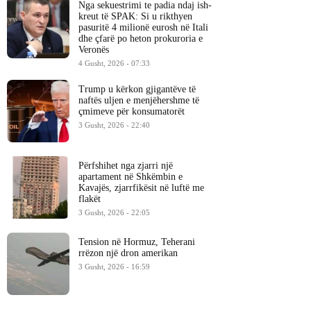
Nga sekuestrimi te padia ndaj ish-
kreut të SPAK: Si u rikthyen
pasuritë 4 milionë eurosh në Itali
dhe çfarë po heton prokuroria e
Veronës
4 Gusht, 2026 - 07:33
Trump u kërkon gjigantëve të
naftës uljen e menjëhershme të
çmimeve për konsumatorët
3 Gusht, 2026 - 22:40
Përfshihet nga zjarri një
apartament në Shkëmbin e
Kavajës, zjarrfikësit në luftë me
flakët
3 Gusht, 2026 - 22:05
Tension në Hormuz, Teherani
rrëzon një dron amerikan
3 Gusht, 2026 - 16:59