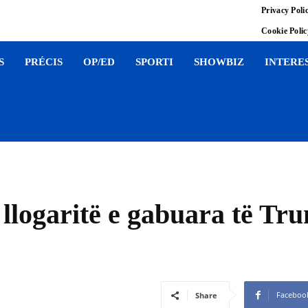
Privacy Poli
Cookie Poli
S
PRÉCIS
OP/ED
SPORTI
SHOWBIZ
INTERE
 llogaritë e gabuara të T
Faceboo
Share