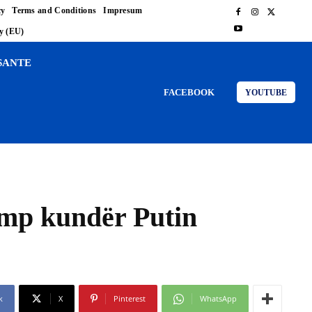
cy
Terms and Conditions
Impresum
cy (EU)
SANTE
FACEBOOK
YOUTUBE
rump kundër Putin
k
X
Pinterest
WhatsApp