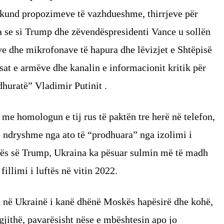
askund propozimeve të vazhdueshme, thirrjeve për
e si Trump dhe zëvendëspresidenti Vance u sollën
 dhe mikrofonave të hapura dhe lëvizjet e Shtëpisë
at e armëve dhe kanalin e informacionit kritik për
dhuratë” Vladimir Putinit .
 me homologun e tij rus të paktën tre herë në telefon,
të ndryshme nga ato të “prodhuara” nga izolimi i
hës së Trump, Ukraina ka pësuar sulmin më të madh
illimi i luftës në vitin 2022.
n në Ukrainë i kanë dhënë Moskës hapësirë ​​dhe kohë,
ë gjithë, pavarësisht nëse e mbështesin apo jo