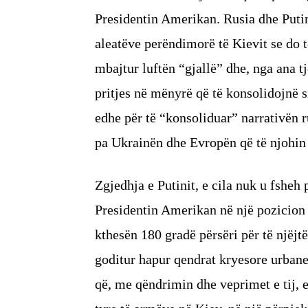
Presidentin Amerikan. Rusia dhe Putini
aleatëve perëndimorë të Kievit se do t
mbajtur luftën “gjallë” dhe, nga ana tj
pritjes në mënyrë që të konsolidojnë s
edhe për të “konsoliduar” narrativën
pa Ukrainën dhe Evropën që të njohin të
Zgjedhja e Putinit, e cila nuk u fshe
Presidentin Amerikan në një pozicion 
kthesën 180 gradë përsëri për të njëj
goditur hapur qendrat kryesore urbane 
që, me qëndrimin dhe veprimet e tij, e