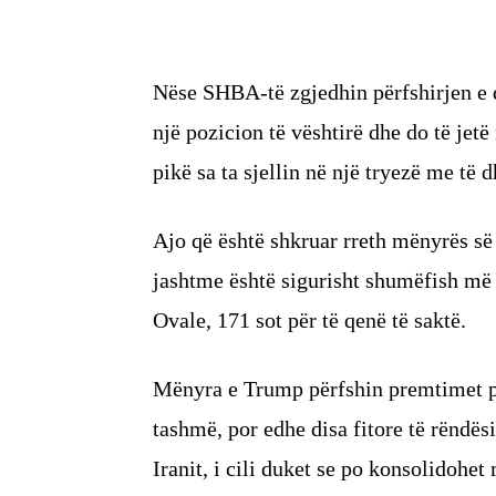
Nëse SHBA-të zgjedhin përfshirjen e d
një pozicion të vështirë dhe do të jetë
pikë sa ta sjellin në një tryezë me të d
Ajo që është shkruar rreth mënyrës së
jashtme është sigurisht shumëfish më 
Ovale, 171 sot për të qenë të saktë.
Mënyra e Trump përfshin premtimet po
tashmë, por edhe disa fitore të rëndë
Iranit, i cili duket se po konsolidohet