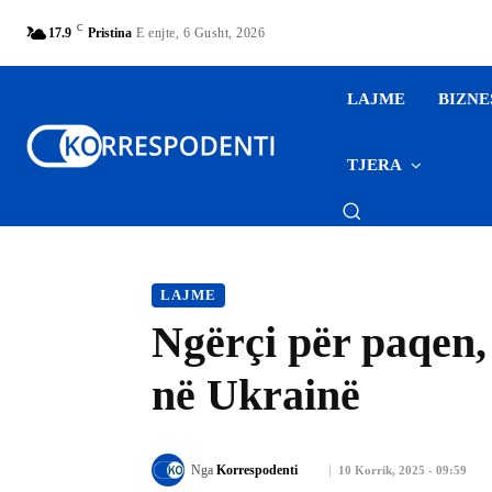
C
17.9
Pristina
E enjte, 6 Gusht, 2026
LAJME
BIZNE
TJERA
LAJME
Ngërçi për paqen,
në Ukrainë
Nga
Korrespodenti
10 Korrik, 2025 - 09:59