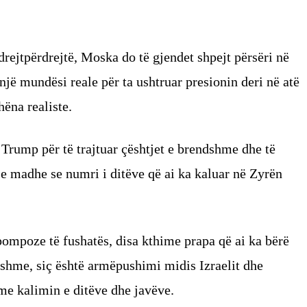
rejtpërdrejtë, Moska do të gjendet shpejt përsëri në
 një mundësi reale për ta ushtruar presionin deri në atë
hëna realiste.
 Trump për të trajtuar çështjet e brendshme dhe të
e madhe se numri i ditëve që ai ka kaluar në Zyrën
mpoze të fushatës, disa kthime prapa që ai ka bërë
sishme, siç është armëpushimi midis Izraelit dhe
 me kalimin e ditëve dhe javëve.