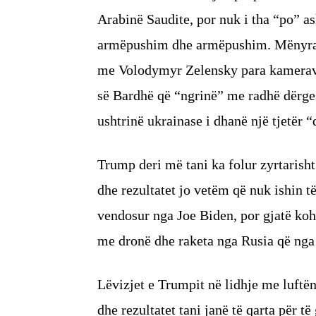
Arabinë Saudite, por nuk i tha “po” 
armëpushim dhe armëpushim. Mënyra s
me Volodymyr Zelensky para kamerave
së Bardhë që “ngrinë” me radhë dërges
ushtrinë ukrainase i dhanë një tjetër “
Trump deri më tani ka folur zyrtarisht
dhe rezultatet jo vetëm që nuk ishin 
vendosur nga Joe Biden, por gjatë ko
me dronë dhe raketa nga Rusia që nga f
Lëvizjet e Trumpit në lidhje me luftë
dhe rezultatet tani janë të qarta për t