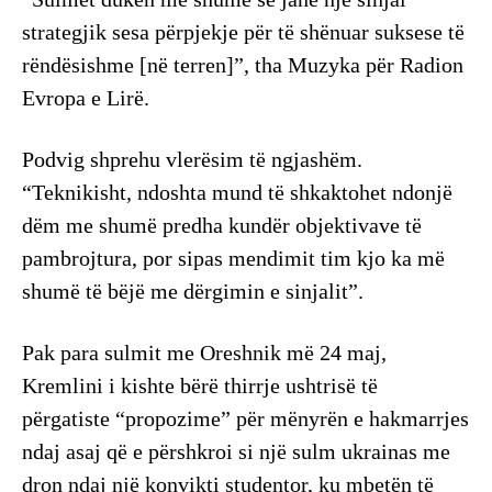
strategjik sesa përpjekje për të shënuar suksese të
rëndësishme [në terren]”, tha Muzyka për Radion
Evropa e Lirë.
Podvig shprehu vlerësim të ngjashëm.
“Teknikisht, ndoshta mund të shkaktohet ndonjë
dëm me shumë predha kundër objektivave të
pambrojtura, por sipas mendimit tim kjo ka më
shumë të bëjë me dërgimin e sinjalit”.
Pak para sulmit me Oreshnik më 24 maj,
Kremlini i kishte bërë thirrje ushtrisë të
përgatiste “propozime” për mënyrën e hakmarrjes
ndaj asaj që e përshkroi si një sulm ukrainas me
dron ndaj një konvikti studentor, ku mbetën të