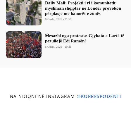
Daily Mail: Projekti i ri i komunitetit
mysliman shqiptar në Londër provokon
përplasje me banorët e zonës
6 Gusht, 2026 - 21:56
Mesazhi nga protesta: Gjykata e Lartë të
pezullojë Edi Ramën!
6 Gusht, 2026 - 20:21
NA NDIQNI NË INSTAGRAM
@KORRESPODENTI