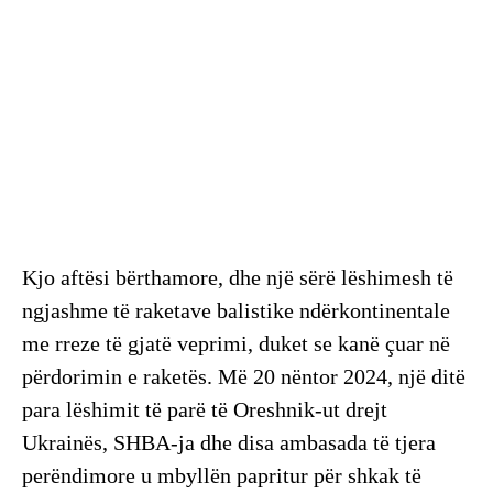
Kjo aftësi bërthamore, dhe një sërë lëshimesh të
ngjashme të raketave balistike ndërkontinentale
me rreze të gjatë veprimi, duket se kanë çuar në
përdorimin e raketës. Më 20 nëntor 2024, një ditë
para lëshimit të parë të Oreshnik-ut drejt
Ukrainës, SHBA-ja dhe disa ambasada të tjera
perëndimore u mbyllën papritur për shkak të