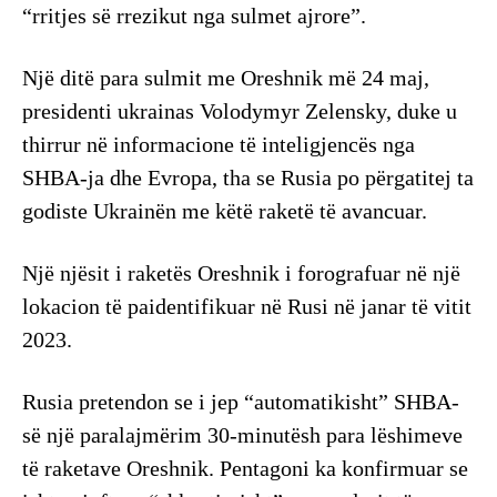
“rritjes së rrezikut nga sulmet ajrore”.
Një ditë para sulmit me Oreshnik më 24 maj,
presidenti ukrainas Volodymyr Zelensky, duke u
thirrur në informacione të inteligjencës nga
SHBA-ja dhe Evropa, tha se Rusia po përgatitej ta
godiste Ukrainën me këtë raketë të avancuar.
Një njësit i raketës Oreshnik i forografuar në një
lokacion të paidentifikuar në Rusi në janar të vitit
2023.
Rusia pretendon se i jep “automatikisht” SHBA-
së një paralajmërim 30-minutësh para lëshimeve
të raketave Oreshnik. Pentagoni ka konfirmuar se