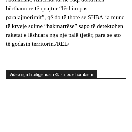
bërthamore të quajtur “lëshim pas
paralajmërimit”, që do të thotë se SHBA-ja mund
të kryejë sulme “hakmarrëse” sapo të detektohen
raketat e lëshuara nga një palë tjetër, para se ato
të godasin territorin./REL/
Video nga Inteligjenca n'3D - mos e humbisni: