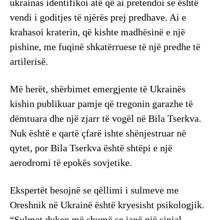
ukrainas identifikoi atë që ai pretendoi se është
vendi i goditjes të njërës prej predhave. Ai e
krahasoi kraterin, që kishte madhësinë e një
pishine, me fuqinë shkatërruese të një predhe të
artilerisë.
Më herët, shërbimet emergjente të Ukrainës
kishin publikuar pamje që tregonin garazhe të
dëmtuara dhe një zjarr të vogël në Bila Tserkva.
Nuk është e qartë çfarë ishte shënjestruar në
qytet, por Bila Tserkva është shtëpi e një
aerodromi të epokës sovjetike.
Ekspertët besojnë se qëllimi i sulmeve me
Oreshnik në Ukrainë është kryesisht psikologjik.
“Sulmet duken më shumë se janë një sinjal