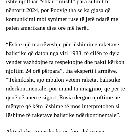
ishte njoftuar “shkurtimisht” para sulmit të
nëntorit 2024, por Podvig tha se ka gjasa që
komunikimi mbi synimet ruse të jetë ndarë me
palën amerikane disa orë më herët.
“Është një marrëveshje për lëshimin e raketave
balistike që daton nga viti 1988, të cilën të dyja
vendet vazhdojnë ta respektojnë dhe pakti kërkon
njoftim 24 orë përpara”, tha eksperti i armëve.
“Teknikisht, ajo mbulon vetëm raketat balistike
ndërkontinentale, por mund ta imagjinoj që për të
qenë në anën e sigurt, Rusia dërgon njoftime në
mënyrë që këto lëshime të mos interpretohen si
lëshime të raketave balistike ndërkontinentale”.
Aktualisht, Amerika ka në fuqi doktrinën