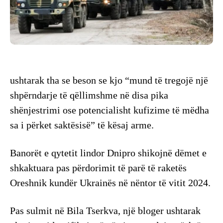
ushtarak tha se beson se kjo “mund të tregojë një
shpërndarje të qëllimshme në disa pika
shënjestrimi ose potencialisht kufizime të mëdha
sa i përket saktësisë” të kësaj arme.
Banorët e qytetit lindor Dnipro shikojnë dëmet e
shkaktuara pas përdorimit të parë të raketës
Oreshnik kundër Ukrainës në nëntor të vitit 2024.
Pas sulmit në Bila Tserkva, një bloger ushtarak