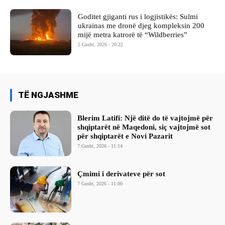
Goditet gjiganti rus i logjistikës: Sulmi
ukrainas me dronë djeg kompleksin 200
mijë metra katrorë të “Wildberries”
5 Gusht, 2026 - 20:22
TË NGJASHME
Blerim Latifi: Një ditë do të vajtojmë për
shqiptarët në Maqedoni, siç vajtojmë sot
për shqiptarët e Novi Pazarit
7 Gusht, 2026 - 11:14
Çmimi i derivateve për sot
7 Gusht, 2026 - 11:00