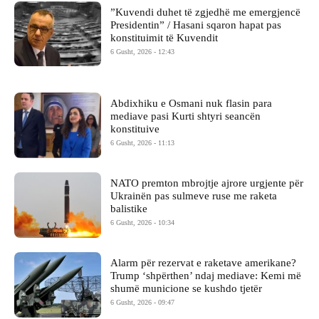
​”Kuvendi duhet të zgjedhë me emergjencë
Presidentin” / Hasani sqaron hapat pas
konstituimit të Kuvendit
6 Gusht, 2026 - 12:43
Abdixhiku e Osmani nuk flasin para
mediave pasi Kurti shtyri seancën
konstituive
6 Gusht, 2026 - 11:13
NATO premton mbrojtje ajrore urgjente për
Ukrainën pas sulmeve ruse me raketa
balistike
6 Gusht, 2026 - 10:34
Alarm për rezervat e raketave amerikane?
Trump ‘shpërthen’ ndaj mediave: Kemi më
shumë municione se kushdo tjetër
6 Gusht, 2026 - 09:47