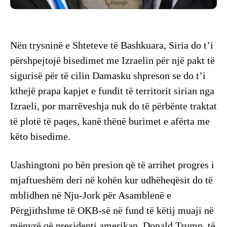
Nën trysninë e Shteteve të Bashkuara, Siria do t’i
përshpejtojë bisedimet me Izraelin për një pakt të
sigurisë për të cilin Damasku shpreson se do t’i
kthejë prapa kapjet e fundit të territorit sirian nga
Izraeli, por marrëveshja nuk do të përbënte traktat
të plotë të paqes, kanë thënë burimet e afërta me
këto bisedime.
Uashingtoni po bën presion që të arrihet progres i
mjaftueshëm deri në kohën kur udhëheqësit do të
mblidhen në Nju-Jork për Asamblenë e
Përgjithshme të OKB-së në fund të këtij muaji në
mënyrë që presidenti amerikan, Donald Trump, të