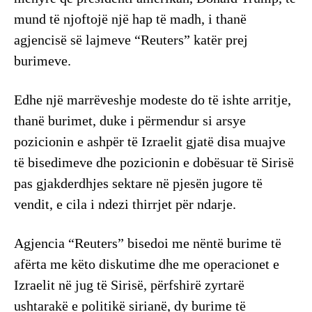
mund të njoftojë një hap të madh, i thanë
agjencisë së lajmeve “Reuters” katër prej
burimeve.
Edhe një marrëveshje modeste do të ishte arritje,
thanë burimet, duke i përmendur si arsye
pozicionin e ashpër të Izraelit gjatë disa muajve
të bisedimeve dhe pozicionin e dobësuar të Sirisë
pas gjakderdhjes sektare në pjesën jugore të
vendit, e cila i ndezi thirrjet për ndarje.
Agjencia “Reuters” bisedoi me nëntë burime të
afërta me këto diskutime dhe me operacionet e
Izraelit në jug të Sirisë, përfshirë zyrtarë
ushtarakë e politikë sirianë, dy burime të