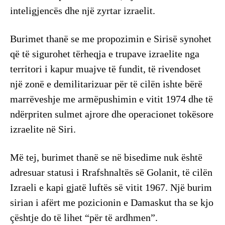
inteligjencës dhe një zyrtar izraelit.
Burimet thanë se me propozimin e Sirisë synohet
që të sigurohet tërheqja e trupave izraelite nga
territori i kapur muajve të fundit, të rivendoset
një zonë e demilitarizuar për të cilën ishte bërë
marrëveshje me armëpushimin e vitit 1974 dhe të
ndërpriten sulmet ajrore dhe operacionet tokësore
izraelite në Siri.
Më tej, burimet thanë se në bisedime nuk është
adresuar statusi i Rrafshnaltës së Golanit, të cilën
Izraeli e kapi gjatë luftës së vitit 1967. Një burim
sirian i afërt me pozicionin e Damaskut tha se kjo
çështje do të lihet “për të ardhmen”.