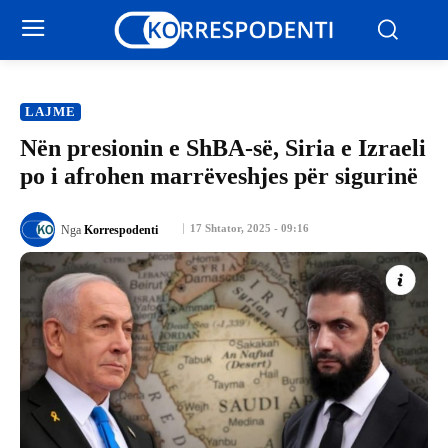
LAJME
Nën presionin e ShBA-së, Siria e Izraeli
po i afrohen marrëveshjes për sigurinë
17 Shtator, 2025 - 09:16
Nga
Korrespodenti