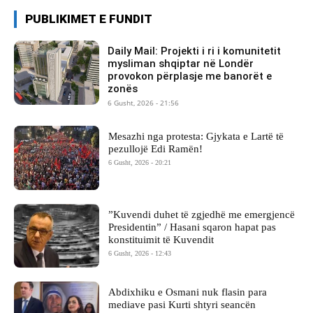
PUBLIKIMET E FUNDIT
Daily Mail: Projekti i ri i komunitetit
mysliman shqiptar në Londër
provokon përplasje me banorët e
zonës
6 Gusht, 2026 - 21:56
Mesazhi nga protesta: Gjykata e Lartë të
pezullojë Edi Ramën!
6 Gusht, 2026 - 20:21
​”Kuvendi duhet të zgjedhë me emergjencë
Presidentin” / Hasani sqaron hapat pas
konstituimit të Kuvendit
6 Gusht, 2026 - 12:43
Abdixhiku e Osmani nuk flasin para
mediave pasi Kurti shtyri seancën