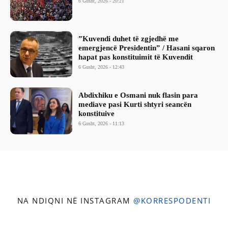
6 Gusht, 2026 - 20:21
​”Kuvendi duhet të zgjedhë me
emergjencë Presidentin” / Hasani sqaron
hapat pas konstituimit të Kuvendit
6 Gusht, 2026 - 12:43
Abdixhiku e Osmani nuk flasin para
mediave pasi Kurti shtyri seancën
konstituive
6 Gusht, 2026 - 11:13
NA NDIQNI NË INSTAGRAM
@KORRESPODENTI