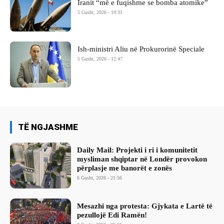
Iranit “më e fuqishme se bomba atomike”
5 Gusht, 2026 - 19:31
Ish-ministri ​Aliu në Prokurorinë Speciale
5 Gusht, 2026 - 12:47
TË NGJASHME
Daily Mail: Projekti i ri i komunitetit
mysliman shqiptar në Londër provokon
përplasje me banorët e zonës
6 Gusht, 2026 - 21:56
Mesazhi nga protesta: Gjykata e Lartë të
pezullojë Edi Ramën!