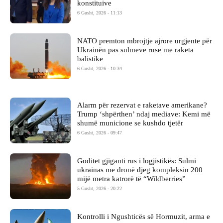
konstituive
6 Gusht, 2026 - 11:13
NATO premton mbrojtje ajrore urgjente për
Ukrainën pas sulmeve ruse me raketa
balistike
6 Gusht, 2026 - 10:34
Alarm për rezervat e raketave amerikane?
Trump ‘shpërthen’ ndaj mediave: Kemi më
shumë municione se kushdo tjetër
6 Gusht, 2026 - 09:47
Goditet gjiganti rus i logjistikës: Sulmi
ukrainas me dronë djeg kompleksin 200
mijë metra katrorë të “Wildberries”
5 Gusht, 2026 - 20:22
Kontrolli i Ngushticës së Hormuzit, arma e