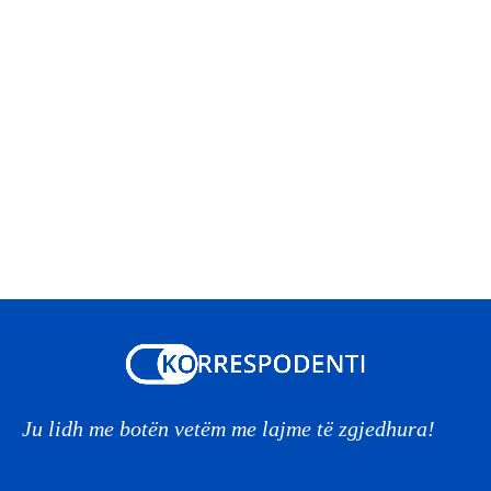
Ju lidh me botën vetëm me lajme të zgjedhura!