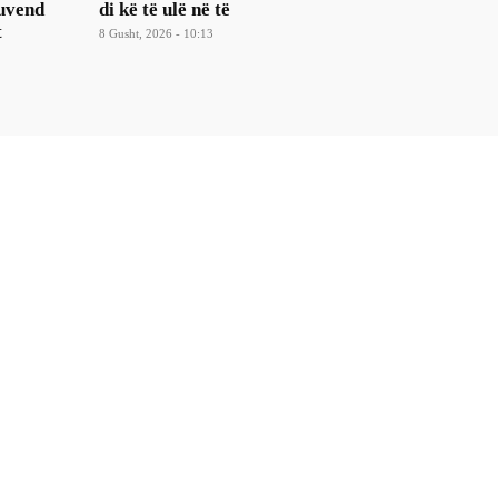
Kuvend
di kë të ulë në të
t
8 Gusht, 2026 - 10:13