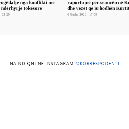
ugëdalje nga konflikti me
raportojnë për seancën në 
a ndërhyrje tokësore
dhe vezët që iu hodhën Kurti
- 21:20
8 Gusht, 2026 - 17:08
NA NDIQNI NË INSTAGRAM
@KORRESPODENTI