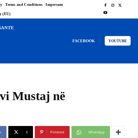
cy
Terms and Conditions
Impresum
cy (EU)
SANTE
FACEBOOK
YOUTUBE
ivi Mustaj në
k
X
Pinterest
WhatsApp