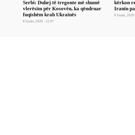
Serbi: Duhej të tregonte më shumë
kërkon rr
vlerësim për Kosovën, ka qëndruar
Iranin p
fuqishëm krah Ukrainës
8 Gusht, 2026 
8 Gusht, 2026 - 22:07