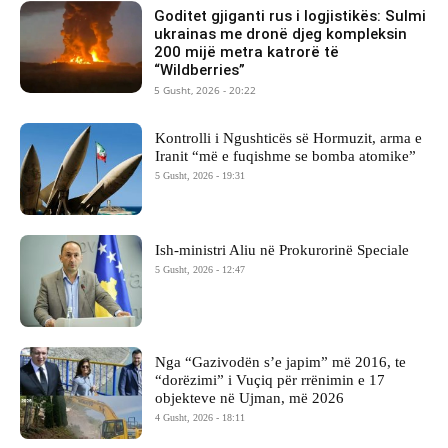
Goditet gjiganti rus i logjistikës: Sulmi
ukrainas me dronë djeg kompleksin
200 mijë metra katrorë të
“Wildberries”
5 Gusht, 2026 - 20:22
Kontrolli i Ngushticës së Hormuzit, arma e
Iranit “më e fuqishme se bomba atomike”
5 Gusht, 2026 - 19:31
Ish-ministri ​Aliu në Prokurorinë Speciale
5 Gusht, 2026 - 12:47
Nga “Gazivodën s’e japim” më 2016, te
“dorëzimi” i Vuçiq për rrënimin e 17
objekteve në Ujman, më 2026
4 Gusht, 2026 - 18:11