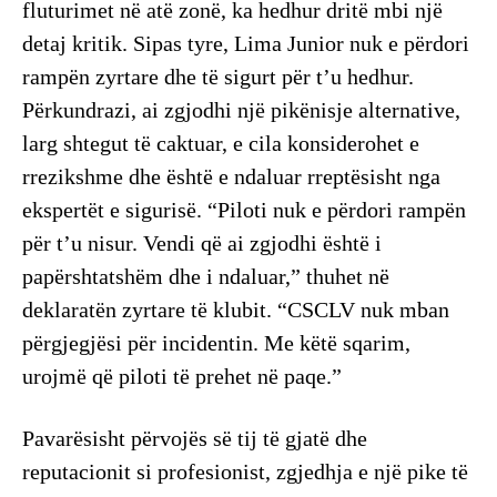
fluturimet në atë zonë, ka hedhur dritë mbi një
detaj kritik. Sipas tyre, Lima Junior nuk e përdori
rampën zyrtare dhe të sigurt për t’u hedhur.
Përkundrazi, ai zgjodhi një pikënisje alternative,
larg shtegut të caktuar, e cila konsiderohet e
rrezikshme dhe është e ndaluar rreptësisht nga
ekspertët e sigurisë. “Piloti nuk e përdori rampën
për t’u nisur. Vendi që ai zgjodhi është i
papërshtatshëm dhe i ndaluar,” thuhet në
deklaratën zyrtare të klubit. “CSCLV nuk mban
përgjegjësi për incidentin. Me këtë sqarim,
urojmë që piloti të prehet në paqe.”
Pavarësisht përvojës së tij të gjatë dhe
reputacionit si profesionist, zgjedhja e një pike të