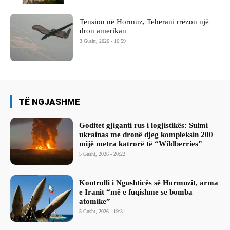
Tension në Hormuz, Teherani rrëzon një
dron amerikan
3 Gusht, 2026 - 16:59
TË NGJASHME
Goditet gjiganti rus i logjistikës: Sulmi
ukrainas me dronë djeg kompleksin 200
mijë metra katrorë të “Wildberries”
5 Gusht, 2026 - 20:22
Kontrolli i Ngushticës së Hormuzit, arma
e Iranit “më e fuqishme se bomba
atomike”
5 Gusht, 2026 - 19:31