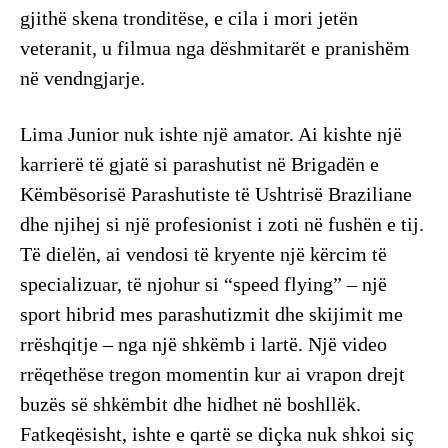
gjithë skena tronditëse, e cila i mori jetën
veteranit, u filmua nga dëshmitarët e pranishëm
në vendngjarje.
Lima Junior nuk ishte një amator. Ai kishte një
karrierë të gjatë si parashutist në Brigadën e
Këmbësorisë Parashutiste të Ushtrisë Braziliane
dhe njihej si një profesionist i zoti në fushën e tij.
Të dielën, ai vendosi të kryente një kërcim të
specializuar, të njohur si “speed flying” – një
sport hibrid mes parashutizmit dhe skijimit me
rrëshqitje – nga një shkëmb i lartë. Një video
rrëqethëse tregon momentin kur ai vrapon drejt
buzës së shkëmbit dhe hidhet në boshllëk.
Fatkeqësisht, ishte e qartë se diçka nuk shkoi siç