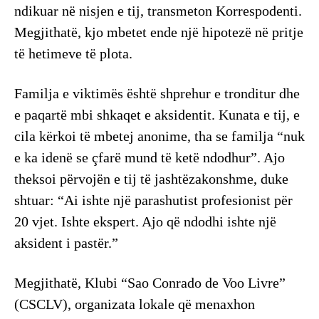
ndikuar në nisjen e tij, transmeton Korrespodenti.
Megjithatë, kjo mbetet ende një hipotezë në pritje
të hetimeve të plota.
Familja e viktimës është shprehur e tronditur dhe
e paqartë mbi shkaqet e aksidentit. Kunata e tij, e
cila kërkoi të mbetej anonime, tha se familja “nuk
e ka idenë se çfarë mund të ketë ndodhur”. Ajo
theksoi përvojën e tij të jashtëzakonshme, duke
shtuar: “Ai ishte një parashutist profesionist për
20 vjet. Ishte ekspert. Ajo që ndodhi ishte një
aksident i pastër.”
Megjithatë, Klubi “Sao Conrado de Voo Livre”
(CSCLV), organizata lokale që menaxhon