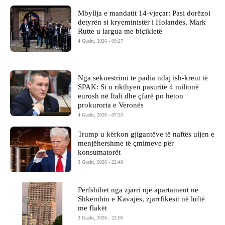
Mbyllja e mandatit 14-vjeçar: Pasi dorëzoi
detyrën si kryeministër i Holandës, Mark
Rutte u largua me biçikletë
4 Gusht, 2026 - 09:27
Nga sekuestrimi te padia ndaj ish-kreut të
SPAK: Si u rikthyen pasuritë 4 milionë
eurosh në Itali dhe çfarë po heton
prokuroria e Veronës
4 Gusht, 2026 - 07:33
Trump u kërkon gjigantëve të naftës uljen e
menjëhershme të çmimeve për
konsumatorët
3 Gusht, 2026 - 22:40
Përfshihet nga zjarri një apartament në
Shkëmbin e Kavajës, zjarrfikësit në luftë
me flakët
3 Gusht, 2026 - 22:05