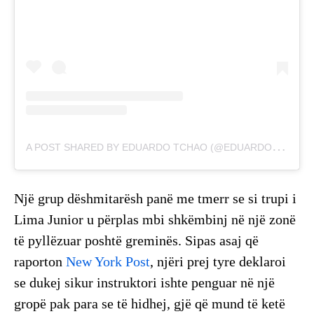
A
POST SHARED BY EDUARDO TCHAO (@EDUARDOTCHAO)
Një grup dëshmitarësh panë me tmerr se si trupi i
Lima Junior u përplas mbi shkëmbinj në një zonë
të pyllëzuar poshtë greminës. Sipas asaj që
raporton
New York Post
, njëri prej tyre deklaroi
se dukej sikur instruktori ishte penguar në një
gropë pak para se të hidhej, gjë që mund të ketë