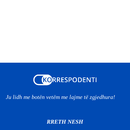
Ju lidh me botën vetëm me lajme të zgjedhura!
RRETH NESH