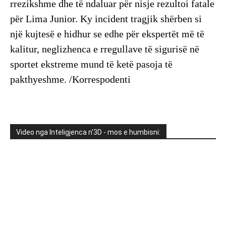
rrezikshme dhe të ndaluar për nisje rezultoi fatale
për Lima Junior. Ky incident tragjik shërben si
një kujtesë e hidhur se edhe për ekspertët më të
kalitur, neglizhenca e rregullave të sigurisë në
sportet ekstreme mund të ketë pasoja të
pakthyeshme. /Korrespodenti
Video nga Inteligjenca n'3D - mos e humbisni: