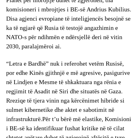
Planet për mbrojtje duhet të zgjerohen, tha
komisioneri i mbrojtjes i BE-së Andrius Kubilius.
Disa agjenci evropiane të inteligjencës besojnë se
ka të ngjarë që Rusia të testojë angazhimin e
NATO-s për ndihmën e ndërsjellë deri në vitin
2030, paralajmëroi ai.
“Letra e Bardhë” nuk i referohet vetëm Rusisë,
por edhe Kinës gjithnjë e më agresive, pasigurive
në Lindjen e Mesme të shkaktuara nga rënia e
regjimit të Asadit në Siri dhe situatës në Gaza.
Rreziqe të tjera vinin nga kërcënimet hibride si
sulmet kibernetike dhe aktet e sabotimit në
infrastrukturë.Për t’u bërë më elastike, Komisioni
i BE-së ka identifikuar fushat kritike në të cilat
shtetet anëtare duhet të zgjerojnë aftësitë e tyre.