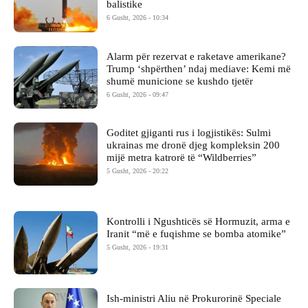
balistike
6 Gusht, 2026 - 10:34
Alarm për rezervat e raketave amerikane?
Trump ‘shpërthen’ ndaj mediave: Kemi më
shumë municione se kushdo tjetër
6 Gusht, 2026 - 09:47
Goditet gjiganti rus i logjistikës: Sulmi
ukrainas me dronë djeg kompleksin 200
mijë metra katrorë të “Wildberries”
5 Gusht, 2026 - 20:22
Kontrolli i Ngushticës së Hormuzit, arma e
Iranit “më e fuqishme se bomba atomike”
5 Gusht, 2026 - 19:31
Ish-ministri ​Aliu në Prokurorinë Speciale