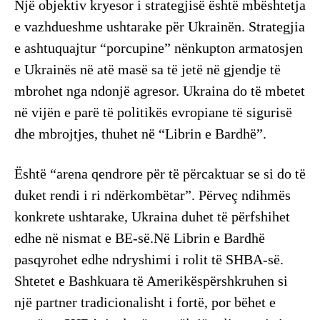
Një objektiv kryesor i strategjisë është mbështetja
e vazhdueshme ushtarake për Ukrainën. Strategjia
e ashtuquajtur “porcupine” nënkupton armatosjen
e Ukrainës në atë masë sa të jetë në gjendje të
mbrohet nga ndonjë agresor. Ukraina do të mbetet
në vijën e parë të politikës evropiane të sigurisë
dhe mbrojtjes, thuhet në “Librin e Bardhë”.
Është “arena qendrore për të përcaktuar se si do të
duket rendi i ri ndërkombëtar”. Përveç ndihmës
konkrete ushtarake, Ukraina duhet të përfshihet
edhe në nismat e BE-së.Në Librin e Bardhë
pasqyrohet edhe ndryshimi i rolit të SHBA-së.
Shtetet e Bashkuara të Amerikëspërshkruhen si
një partner tradicionalisht i fortë, por bëhet e