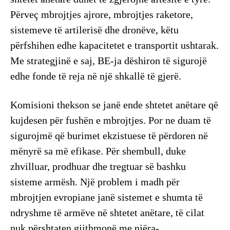
Përveç mbrojtjes ajrore, mbrojtjes raketore,
sistemeve të artilerisë dhe dronëve, këtu
përfshihen edhe kapacitetet e transportit ushtarak.
Me strategjinë e saj, BE-ja dëshiron të sigurojë
edhe fonde të reja në një shkallë të gjerë.
Komisioni thekson se janë ende shtetet anëtare që
kujdesen për fushën e mbrojtjes. Por ne duam të
sigurojmë që burimet ekzistuese të përdoren në
mënyrë sa më efikase. Për shembull, duke
zhvilluar, prodhuar dhe tregtuar së bashku
sisteme armësh. Një problem i madh për
mbrojtjen evropiane janë sistemet e shumta të
ndryshme të armëve në shtetet anëtare, të cilat
nuk përshtaten gjithmonë me njëra-