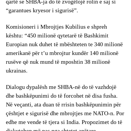
qartë se SHBA-ja do të zvogëlojë rolin e saj si
“garantues kryesor i sigurisë”.
Komisioneri i Mbrojtjes Kubilius e shpreh
kështu: “450 milionë qytetarë të Bashkimit
Europian nuk duhet të mbështeten te 340 milionë
amerikanë për t’u mbrojtur kundër 140 milionë
rusëve që nuk mund të mposhtin 38 milionë
ukrainas.
Dialogu dypalësh me SHBA-në do të vazhdojë
dhe bashkëpunimi do të forcohet në disa fusha.
Në veçanti, ata duan të rrisin bashkëpunimin për
çështjet e sigurisë dhe mbrojtjes me NATO-n. Por
edhe me vende të tjera si India. Propozimet do të
diskutohen më pas nga shtetet anëtare.