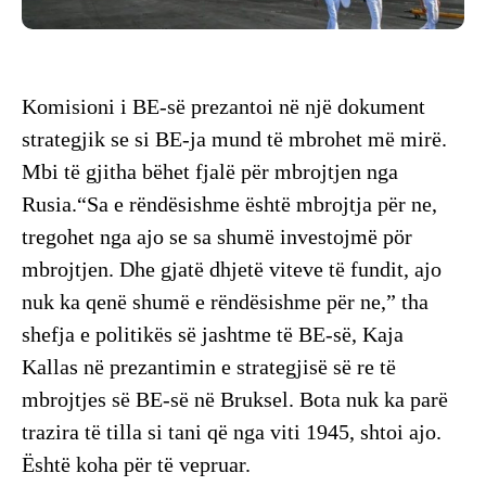
Komisioni i BE-së prezantoi në një dokument
strategjik se si BE-ja mund të mbrohet më mirë.
Mbi të gjitha bëhet fjalë për mbrojtjen nga
Rusia.“Sa e rëndësishme është mbrojtja për ne,
tregohet nga ajo se sa shumë investojmë pör
mbrojtjen. Dhe gjatë dhjetë viteve të fundit, ajo
nuk ka qenë shumë e rëndësishme për ne,” tha
shefja e politikës së jashtme të BE-së, Kaja
Kallas në prezantimin e strategjisë së re të
mbrojtjes së BE-së në Bruksel. Bota nuk ka parë
trazira të tilla si tani që nga viti 1945, shtoi ajo.
Është koha për të vepruar.