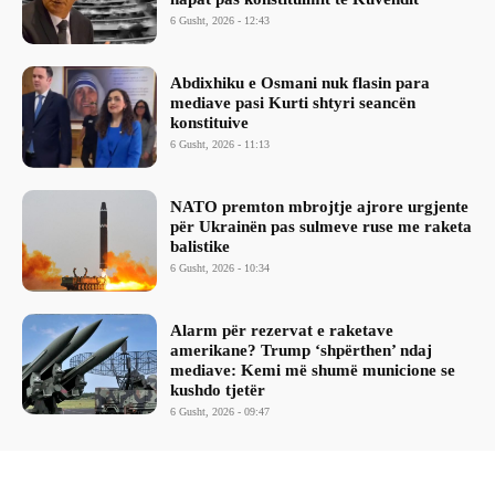
6 Gusht, 2026 - 12:43
Abdixhiku e Osmani nuk flasin para
mediave pasi Kurti shtyri seancën
konstituive
6 Gusht, 2026 - 11:13
NATO premton mbrojtje ajrore urgjente
për Ukrainën pas sulmeve ruse me raketa
balistike
6 Gusht, 2026 - 10:34
Alarm për rezervat e raketave
amerikane? Trump ‘shpërthen’ ndaj
mediave: Kemi më shumë municione se
kushdo tjetër
6 Gusht, 2026 - 09:47