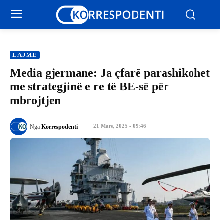
LAJME
Media gjermane: Ja çfarë parashikohet
me strategjinë e re të BE-së për
mbrojtjen
21 Mars, 2025 - 09:46
Nga
Korrespodenti