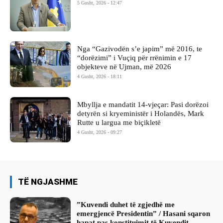
5 Gusht, 2026 - 12:47
Nga “Gazivodën s’e japim” më 2016, te
“dorëzimi” i Vuçiq për rrënimin e 17
objekteve në Ujman, më 2026
4 Gusht, 2026 - 18:11
Mbyllja e mandatit 14-vjeçar: Pasi dorëzoi
detyrën si kryeministër i Holandës, Mark
Rutte u largua me biçikletë
4 Gusht, 2026 - 09:27
TË NGJASHME
​”Kuvendi duhet të zgjedhë me
emergjencë Presidentin” / Hasani sqaron
hapat pas konstituimit të Kuvendit