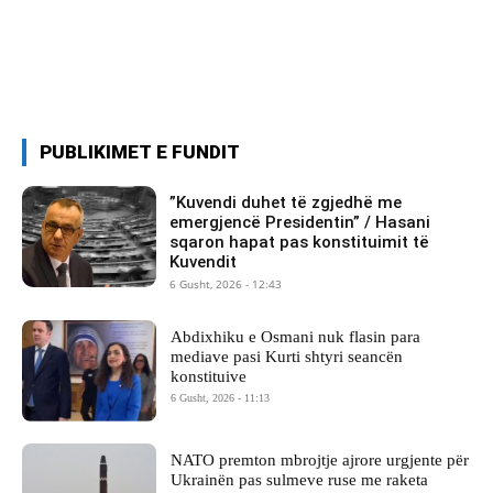
PUBLIKIMET E FUNDIT
​”Kuvendi duhet të zgjedhë me
emergjencë Presidentin” / Hasani
sqaron hapat pas konstituimit të
Kuvendit
6 Gusht, 2026 - 12:43
Abdixhiku e Osmani nuk flasin para
mediave pasi Kurti shtyri seancën
konstituive
6 Gusht, 2026 - 11:13
NATO premton mbrojtje ajrore urgjente për
Ukrainën pas sulmeve ruse me raketa