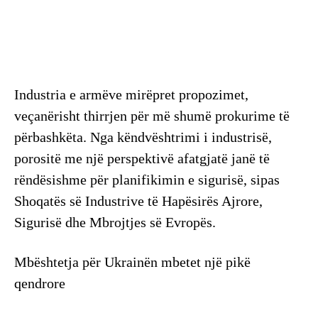
Industria e armëve mirëpret propozimet,
veçanërisht thirrjen për më shumë prokurime të
përbashkëta. Nga këndvështrimi i industrisë,
porositë me një perspektivë afatgjatë janë të
rëndësishme për planifikimin e sigurisë, sipas
Shoqatës së Industrive të Hapësirës Ajrore,
Sigurisë dhe Mbrojtjes së Evropës.
Mbështetja për Ukrainën mbetet një pikë
qendrore