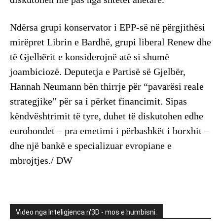
Ndërsa grupi konservator i EPP-së në përgjithësi
mirëpret Librin e Bardhë, grupi liberal Renew dhe
të Gjelbërit e konsiderojnë atë si shumë
joambiciozë. Deputetja e Partisë së Gjelbër,
Hannah Neumann bën thirrje për “pavarësi reale
strategjike” për sa i përket financimit. Sipas
këndvështrimit të tyre, duhet të diskutohen edhe
eurobondet – pra emetimi i përbashkët i borxhit –
dhe një bankë e specializuar evropiane e
mbrojtjes./ DW
Video nga Inteligjenca n'3D - mos e humbisni: