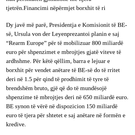
tjetrën.Financimi nëpërmjet borxhit të ri
Dy javë më parë, Presidentja e Komisionit të BE-
së, Ursula von der Leyenprezantoi planin e saj
“Rearm Europe” për të mobilizuar 800 miliardë
euro për shpenzimet e mbrojtjes gjatë viteve të
ardhshme. Për këtë qëllim, barra e lejuar e
borxhit për vendet anëtare të BE-së do të rritet
deri në 1.5 për qind të prodhimit të tyre të
brendshëm bruto, gjë që do të mundësojë
shpenzime të mbrojtjes deri në 650 miliardë euro.
BE synon të vërë në dispozicion 150 miliardë
euro të tjera për shtetet e saj anëtare në formën e
kredive.