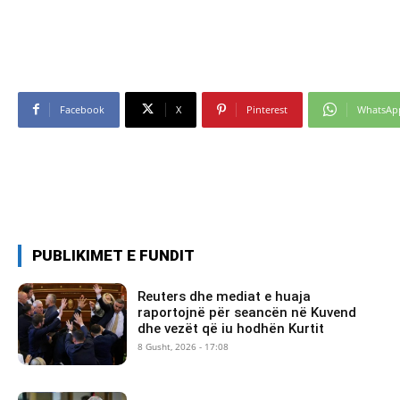
Facebook
X
Pinterest
WhatsAp
PUBLIKIMET E FUNDIT
Reuters dhe mediat e huaja
raportojnë për seancën në Kuvend
dhe vezët që iu hodhën Kurtit
8 Gusht, 2026 - 17:08