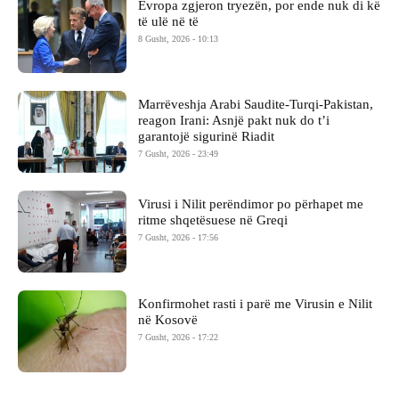
Evropa zgjeron tryezën, por ende nuk di kë
të ulë në të
8 Gusht, 2026 - 10:13
Marrëveshja Arabi Saudite-Turqi-Pakistan,
reagon Irani: Asnjë pakt nuk do t’i
garantojë sigurinë Riadit
7 Gusht, 2026 - 23:49
Virusi i Nilit perëndimor po përhapet me
ritme shqetësuese në Greqi
7 Gusht, 2026 - 17:56
Konfirmohet rasti i parë me Virusin e Nilit
në Kosovë
7 Gusht, 2026 - 17:22