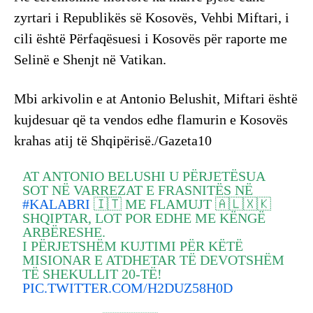
zyrtari i Republikës së Kosovës, Vehbi Miftari, i
cili është Përfaqësuesi i Kosovës për raporte me
Selinë e Shenjt në Vatikan.
Mbi arkivolin e at Antonio Belushit, Miftari është
kujdesuar që ta vendos edhe flamurin e Kosovës
krahas atij të Shqipërisë./Gazeta10
AT ANTONIO BELUSHI U PËRJETËSUA
SOT NË VARREZAT E FRASNITËS NË
#KALABRI
🇮🇹 ME FLAMUJT 🇦🇱🇽🇰
SHQIPTAR, LOT POR EDHE ME KËNGË
ARBËRESHE.
I PËRJETSHËM KUJTIMI PËR KËTË
MISIONAR E ATDHETAR TË DEVOTSHËM
TË SHEKULLIT 20-TË!
PIC.TWITTER.COM/H2DUZ58H0D