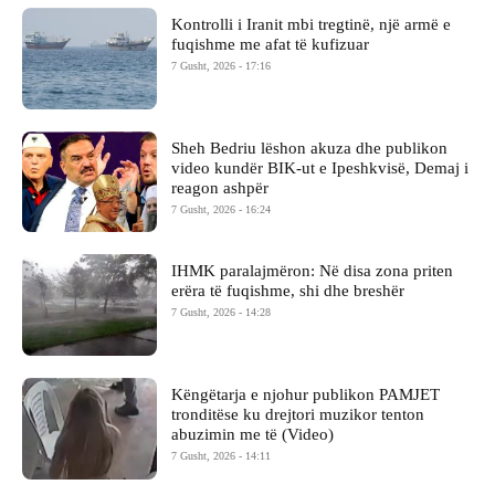
Kontrolli i Iranit mbi tregtinë, një armë e
fuqishme me afat të kufizuar
7 Gusht, 2026 - 17:16
Sheh Bedriu lëshon akuza dhe publikon
video kundër BIK-ut e Ipeshkvisë, Demaj i
reagon ashpër
7 Gusht, 2026 - 16:24
IHMK paralajmëron: Në disa zona priten
erëra të fuqishme, shi dhe breshër
7 Gusht, 2026 - 14:28
Këngëtarja e njohur publikon PAMJET
tronditëse ku drejtori muzikor tenton
abuzimin me të (Video)
7 Gusht, 2026 - 14:11