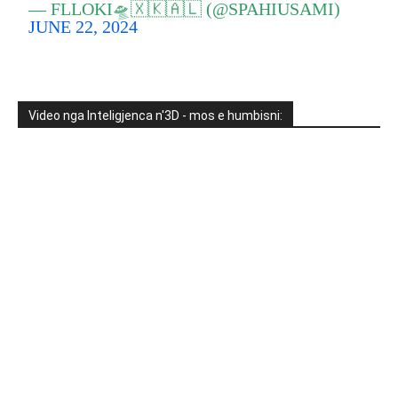
— FLLOKI🛸🇽🇰🇦🇱 (@SPAHIUSAMI)
JUNE 22, 2024
Video nga Inteligjenca n'3D - mos e humbisni: