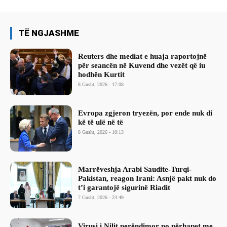
TË NGJASHME
Reuters dhe mediat e huaja raportojnë
për seancën në Kuvend dhe vezët që iu
hodhën Kurtit
8 Gusht, 2026 - 17:08
Evropa zgjeron tryezën, por ende nuk di
kë të ulë në të
8 Gusht, 2026 - 10:13
Marrëveshja Arabi Saudite-Turqi-
Pakistan, reagon Irani: Asnjë pakt nuk do
t’i garantojë sigurinë Riadit
7 Gusht, 2026 - 23:49
Virusi i Nilit perëndimor po përhapet me