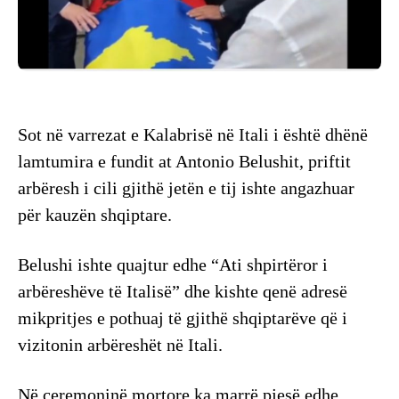
Sot në varrezat e Kalabrisë në Itali i është dhënë
lamtumira e fundit at Antonio Belushit, priftit
arbëresh i cili gjithë jetën e tij ishte angazhuar
për kauzën shqiptare.
Belushi ishte quajtur edhe “Ati shpirtëror i
arbëreshëve të Italisë” dhe kishte qenë adresë
mikpritjes e pothuaj të gjithë shqiptarëve që i
vizitonin arbëreshët në Itali.
Në ceremoninë mortore ka marrë pjesë edhe