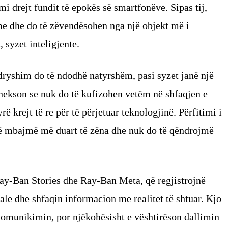
 drejt fundit të epokës së smartfonëve. Sipas tij,
me dhe do të zëvendësohen nga një objekt më i
, syzet inteligjente.
ryshim do të ndodhë natyrshëm, pasi syzet janë një
thekson se nuk do të kufizohen vetëm në shfaqjen e
ë krejt të re për të përjetuar teknologjinë. Përfitimi i
o të mbajmë më duart të zëna dhe nuk do të qëndrojmë
y-Ban Stories dhe Ray-Ban Meta, që regjistrojnë
ale dhe shfaqin informacion me realitet të shtuar. Kjo
komunikimin, por njëkohësisht e vështirëson dallimin