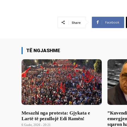
Facebook
Share
TË NGJASHME
Mesazhi nga protesta: Gjykata e
​”Kuvendi
Lartë të pezullojë Edi Ramën!
emergjen
sqaron ha
6 Gusht, 2026 - 20:21