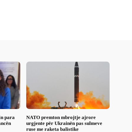
in para
NATO premton mbrojtje ajrore
ancën
urgjente për Ukrainën pas sulmeve
ruse me raketa balistike