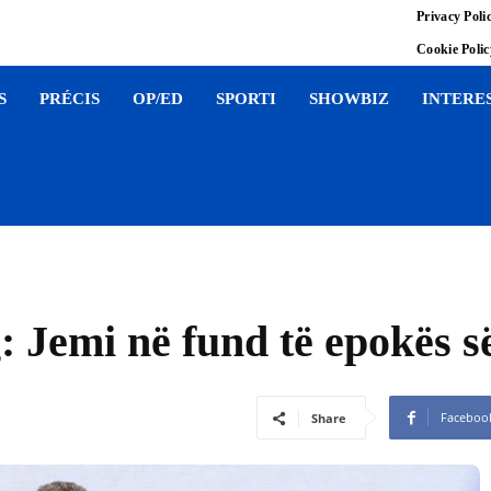
Privacy Poli
Cookie Poli
S
PRÉCIS
OP/ED
SPORTI
SHOWBIZ
INTERE
Jemi në fund të epokës së
Faceboo
Share