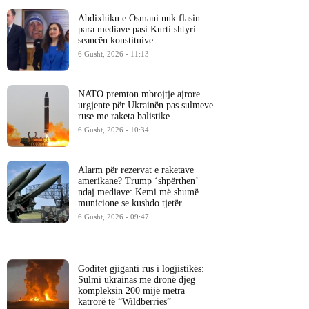
Abdixhiku e Osmani nuk flasin
para mediave pasi Kurti shtyri
seancën konstituive
6 Gusht, 2026 - 11:13
NATO premton mbrojtje ajrore
urgjente për Ukrainën pas sulmeve
ruse me raketa balistike
6 Gusht, 2026 - 10:34
Alarm për rezervat e raketave
amerikane? Trump ‘shpërthen’
ndaj mediave: Kemi më shumë
municione se kushdo tjetër
6 Gusht, 2026 - 09:47
Goditet gjiganti rus i logjistikës:
Sulmi ukrainas me dronë djeg
kompleksin 200 mijë metra
katrorë të “Wildberries”