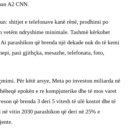
kruan A2 CNN.
un: shitjet e telefonave kanë rënë, prodhimi po
lin vetëm ndryshime minimale. Tashmë kërkohet
 Ai parashikon që brenda një dekade nuk do të kemi
epi, pasi gjithçka, mesazhe, telefonata, foto,
çmimi. Për këtë arsye, Meta po investon miliarda në
dhëheqë epokën e re kompjuterike dhe të mos varet
on që brenda 3 deri 5 vitesh të ulë kostot dhe të
 në vitin 2030 parashikon që deri në 25% e
jente.