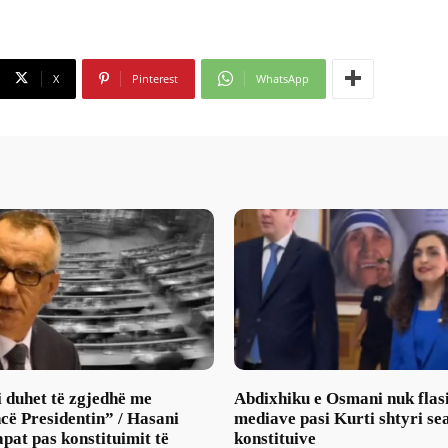
X
Pinterest
WhatsApp
 duhet të zgjedhë me
Abdixhiku e Osmani nuk flas
cë Presidentin” / Hasani
mediave pasi Kurti shtyri se
pat pas konstituimit të
konstituive