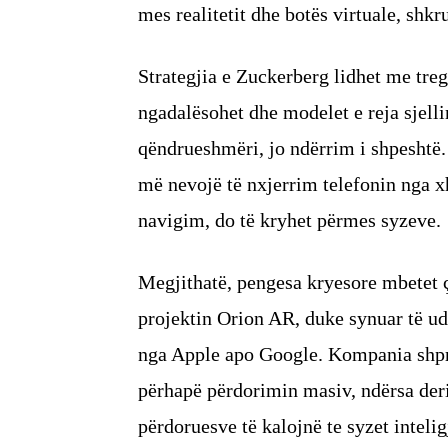
mes realitetit dhe botës virtuale, sh
Strategjia e Zuckerberg lidhet me treg
ngadalësohet dhe modelet e reja sjel
qëndrueshmëri, jo ndërrim i shpeshtë.
më nevojë të nxjerrim telefonin nga xh
navigim, do të kryhet përmes syzeve.
Megjithatë, pengesa kryesore mbetet 
projektin Orion AR, duke synuar të u
nga Apple apo Google. Kompania shpres
përhapë përdorimin masiv, ndërsa deri
përdoruesve të kalojnë te syzet intelig