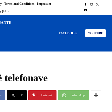
cy
Terms and Conditions
Impresum
cy (EU)
SANTE
FACEBOOK
YOUTUBE
 telefonave
k
X
Pinterest
WhatsApp