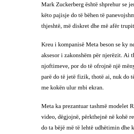
Mark Zuckerberg është shprehur se jemi
këto pajisje do të bëhen të panevojsh
thjeshtë, më diskret dhe më afër trupit
Kreu i kompanisë Meta beson se ky nd
aksesor i zakonshëm për njerëzit. Ai 
njoftimeve, por do të ofrojnë një mënyr
parë do të jetë fizik, thotë ai, nuk d
me kokën ulur mbi ekran.
Meta ka prezantuar tashmë modelet Ra
video, dëgjojnë, përkthejnë në kohë re
do ta bëjë më të lehtë udhëtimin dhe 