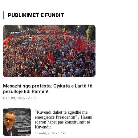
PUBLIKIMET E FUNDIT
Mesazhi nga protesta: Gjykata e Lartë të
pezullojë Edi Ramën!
6 Gusht, 2026 - 20:21
​”Kuvendi duhet të zgjedhë me
emergjencë Presidentin” / Hasani
sqaron hapat pas konstituimit të
Kuvendit
6 Gusht, 2026 - 12:43