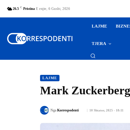
C
26.5
Pristina
E enjte, 6 Gusht, 2026
LAJME
BIZNE
TJERA
LAJME
Mark Zuckerberg: 
Nga
Korrespodenti
10 Shtator, 2025 - 18:11