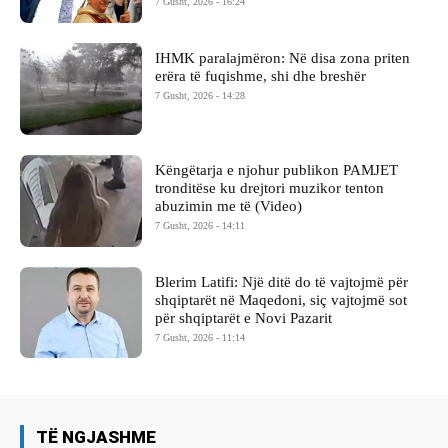
7 Gusht, 2026 - 16:24
IHMK paralajmëron: Në disa zona priten
erëra të fuqishme, shi dhe breshër
7 Gusht, 2026 - 14:28
Këngëtarja e njohur publikon PAMJET
tronditëse ku drejtori muzikor tenton
abuzimin me të (Video)
7 Gusht, 2026 - 14:11
Blerim Latifi: Një ditë do të vajtojmë për
shqiptarët në Maqedoni, siç vajtojmë sot
për shqiptarët e Novi Pazarit
7 Gusht, 2026 - 11:14
TË NGJASHME