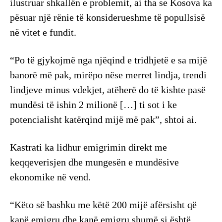
ilustruar shkallën e problemit, ai tha se Kosova ka
pësuar një rënie të konsiderueshme të popullsisë
në vitet e fundit.
“Po të gjykojmë nga njëqind e tridhjetë e sa mijë
banorë më pak, mirëpo nëse merret lindja, trendi
lindjeve minus vdekjet, atëherë do të kishte pasë
mundësi të ishin 2 milionë […] ti sot i ke
potencialisht katërqind mijë më pak”, shtoi ai.
Kastrati ka lidhur emigrimin direkt me
keqqeverisjen dhe mungesën e mundësive
ekonomike në vend.
“Këto së bashku me këtë 200 mijë afërsisht që
kanë emigru dhe kanë emigru shumë si është