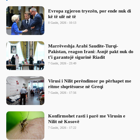
Evropa zgjeron tryezën, por ende nuk di
kë të ulë në të
8 Gusht, 2026 - 10:13
Marrëveshja Arabi Saudite-Turqi-
Pakistan, reagon Irani: Asnjë pakt nuk do
t’i garantojë sigurinë Riadit
7 Gusht, 2026 - 23:49
Virusi i Nilit perëndimor po përhapet me
ritme shqetësuese në Greqi
7 Gusht, 2026 - 17:56
Konfirmohet rasti i parë me Virusin e
Nilit në Kosovë
7 Gusht, 2026 - 17:22