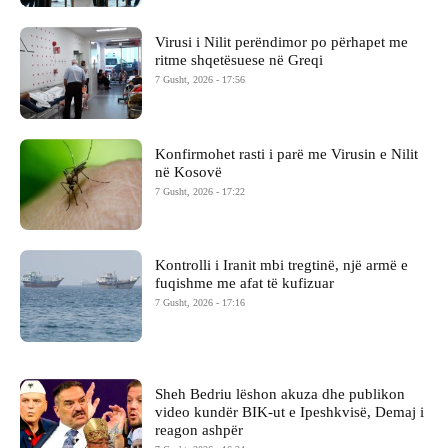
Virusi i Nilit perëndimor po përhapet me
ritme shqetësuese në Greqi
7 Gusht, 2026 - 17:56
Konfirmohet rasti i parë me Virusin e Nilit
në Kosovë
7 Gusht, 2026 - 17:22
Kontrolli i Iranit mbi tregtinë, një armë e
fuqishme me afat të kufizuar
7 Gusht, 2026 - 17:16
Sheh Bedriu lëshon akuza dhe publikon
video kundër BIK-ut e Ipeshkvisë, Demaj i
reagon ashpër