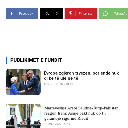
Facebook
X
Pinterest
WhatsAp
PUBLIKIMET E FUNDIT
Evropa zgjeron tryezën, por ende nuk
di kë të ulë në të
8 Gusht, 2026 - 10:13
Marrëveshja Arabi Saudite-Turqi-Pakistan,
reagon Irani: Asnjë pakt nuk do t’i
garantojë sigurinë Riadit
7 Gusht, 2026 - 23:49