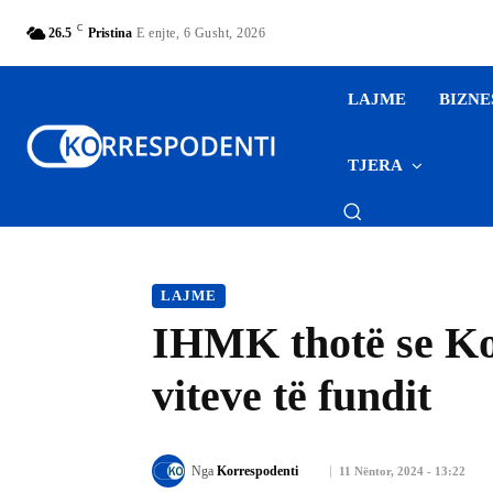
C
26.5
Pristina
E enjte, 6 Gusht, 2026
LAJME
BIZNE
TJERA
LAJME
IHMK thotë se Koso
viteve të fundit
Nga
Korrespodenti
11 Nëntor, 2024 - 13:22