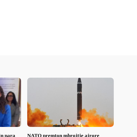
in para
NATO premton mbrojtje ajrore