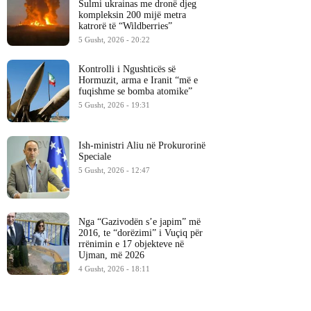
Sulmi ukrainas me dronë djeg
kompleksin 200 mijë metra
katrorë të “Wildberries”
5 Gusht, 2026 - 20:22
Kontrolli i Ngushticës së
Hormuzit, arma e Iranit “më e
fuqishme se bomba atomike”
5 Gusht, 2026 - 19:31
Ish-ministri ​Aliu në Prokurorinë
Speciale
5 Gusht, 2026 - 12:47
Nga “Gazivodën s’e japim” më
2016, te “dorëzimi” i Vuçiq për
rrënimin e 17 objekteve në
Ujman, më 2026
4 Gusht, 2026 - 18:11