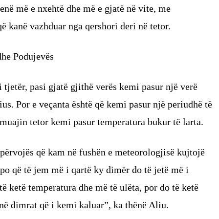
a qenë më e nxehtë dhe më e gjatë në vite, me
ë kanë vazhduar nga qershori deri në tetor.
 dhe Podujevës
tjetër, pasi gjatë gjithë verës kemi pasur një verë
ius. Por e veçanta është që kemi pasur një periudhë të
ë muajin tetor kemi pasur temperatura bukur të larta.
as përvojës që kam në fushën e meteorologjisë kujtojë
Apo që të jem më i qartë ky dimër do të jetë më i
të ketë temperatura dhe më të ulëta, por do të ketë
në dimrat që i kemi kaluar”, ka thënë Aliu.