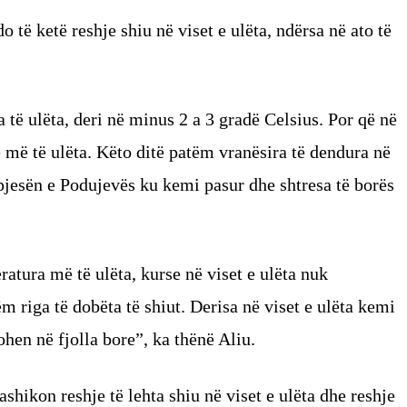
o të ketë reshje shiu në viset e ulëta, ndërsa në ato të
 të ulëta, deri në minus 2 a 3 gradë Celsius. Por që në
e më të ulëta. Këto ditë patëm vranësira të dendura në
 pjesën e Podujevës ku kemi pasur dhe shtresa të borës
atura më të ulëta, kurse në viset e ulëta nuk
m riga të dobëta të shiut. Derisa në viset e ulëta kemi
rohen në fjolla bore”, ka thënë Aliu.
shikon reshje të lehta shiu në viset e ulëta dhe reshje