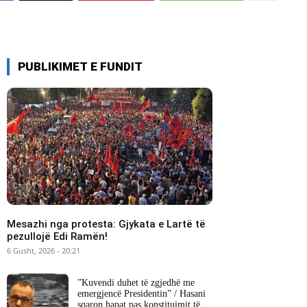
PUBLIKIMET E FUNDIT
Mesazhi nga protesta: Gjykata e Lartë të
pezullojë Edi Ramën!
6 Gusht, 2026 - 20:21
​”Kuvendi duhet të zgjedhë me
emergjencë Presidentin” / Hasani
sqaron hapat pas konstituimit të