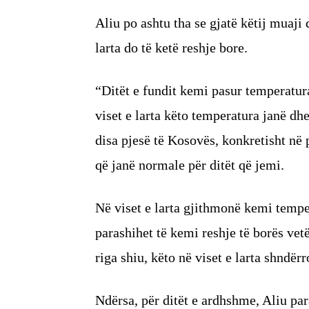
Aliu po ashtu tha se gjatë këtij muaji d
larta do të ketë reshje bore.
“Ditët e fundit kemi pasur temperatura
viset e larta këto temperatura janë dh
disa pjesë të Kosovës, konkretisht në
që janë normale për ditët që jemi.
Në viset e larta gjithmonë kemi temper
parashihet të kemi reshje të borës vetë
riga shiu, këto në viset e larta shndër
Ndërsa, për ditët e ardhshme, Aliu para