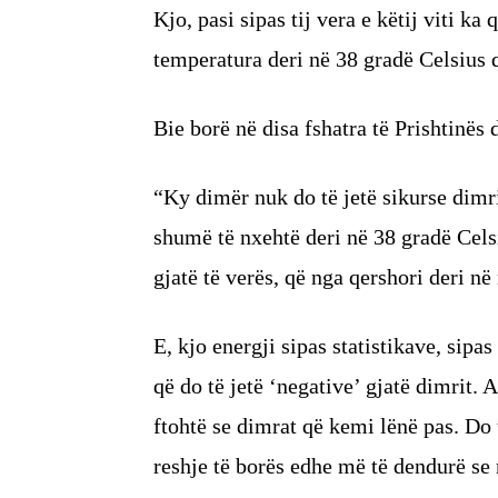
Kjo, pasi sipas tij vera e këtij viti k
temperatura deri në 38 gradë Celsius q
Bie borë në disa fshatra të Prishtinës
“Ky dimër nuk do të jetë sikurse dimri 
shumë të nxehtë deri në 38 gradë Cels
gjatë të verës, që nga qershori deri n
E, kjo energji sipas statistikave, sip
që do të jetë ‘negative’ gjatë dimrit. 
ftohtë se dimrat që kemi lënë pas. Do 
reshje të borës edhe më të dendurë se 