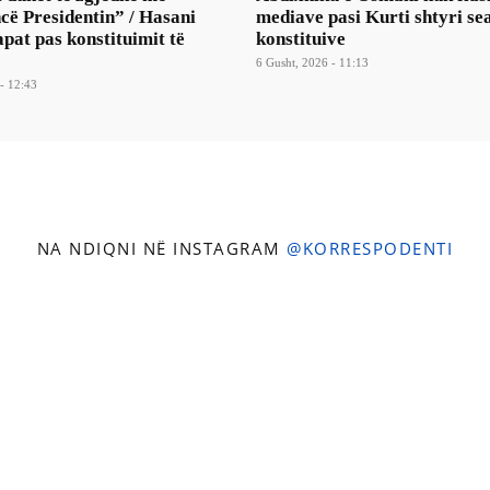
cë Presidentin” / Hasani
mediave pasi Kurti shtyri se
pat pas konstituimit të
konstituive
6 Gusht, 2026 - 11:13
- 12:43
NA NDIQNI NË INSTAGRAM
@KORRESPODENTI