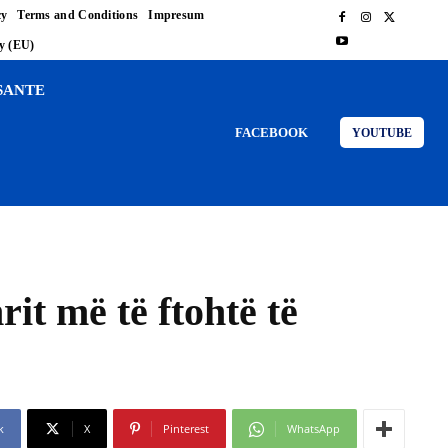
cy
Terms and Conditions
Impresum
cy (EU)
SANTE
FACEBOOK
YOUTUBE
it më të ftohtë të
k
X
Pinterest
WhatsApp