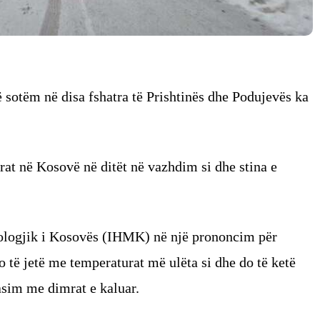
 sotëm në disa fshatra të Prishtinës dhe Podujevës ka
rat në Kosovë në ditët në vazhdim si dhe stina e
rologjik i Kosovës (IHMK) në një prononcim për
do të jetë me temperaturat më ulëta si dhe do të ketë
asim me dimrat e kaluar.