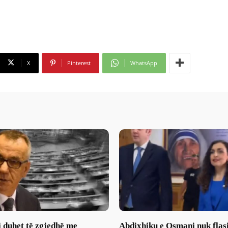
X
Pinterest
WhatsApp
 duhet të zgjedhë me
Abdixhiku e Osmani nuk flas