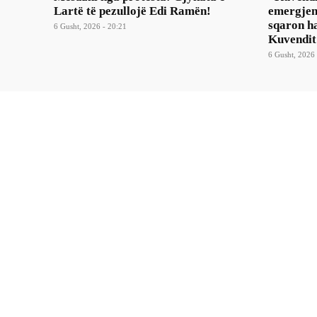
Lartë të pezullojë Edi Ramën!
emergjen
sqaron ha
6 Gusht, 2026 - 20:21
Kuvendit
6 Gusht, 2026 