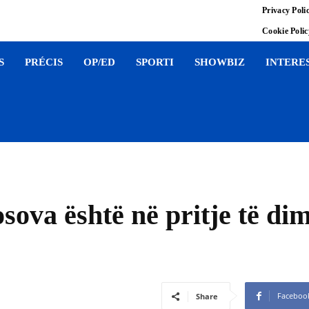
Privacy Poli
Cookie Poli
S
PRÉCIS
OP/ED
SPORTI
SHOWBIZ
INTERE
va është në pritje të dimr
Faceboo
Share