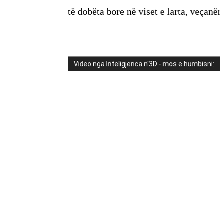
të dobëta bore në viset e larta, veçanë
Video nga Inteligjenca n'3D - mos e humbisni: