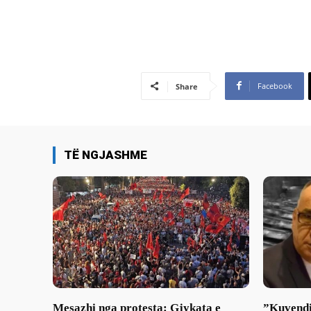
Facebook
Share
TË NGJASHME
Mesazhi nga protesta: Gjykata e
​”Kuvendi