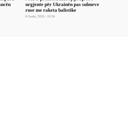
ancën
urgjente për Ukrainën pas sulmeve
ruse me raketa balistike
6 Gusht, 2026 - 10:34