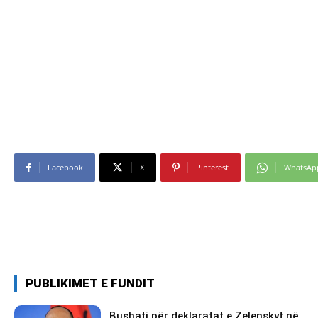
Facebook
X
Pinterest
WhatsAp
PUBLIKIMET E FUNDIT
Bushati për deklaratat e Zelenskyt në