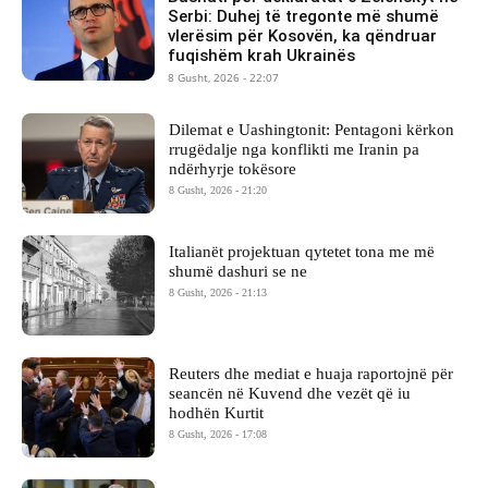
Serbi: Duhej të tregonte më shumë
vlerësim për Kosovën, ka qëndruar
fuqishëm krah Ukrainës
8 Gusht, 2026 - 22:07
Dilemat e Uashingtonit: Pentagoni kërkon
rrugëdalje nga konflikti me Iranin pa
ndërhyrje tokësore
8 Gusht, 2026 - 21:20
Italianët projektuan qytetet tona me më
shumë dashuri se ne
8 Gusht, 2026 - 21:13
Reuters dhe mediat e huaja raportojnë për
seancën në Kuvend dhe vezët që iu
hodhën Kurtit
8 Gusht, 2026 - 17:08