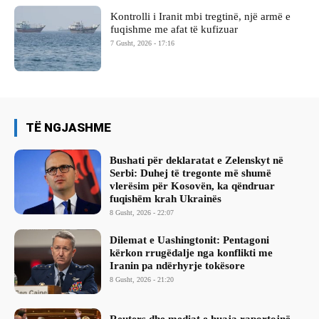
Kontrolli i Iranit mbi tregtinë, një armë e
fuqishme me afat të kufizuar
7 Gusht, 2026 - 17:16
TË NGJASHME
Bushati për deklaratat e Zelenskyt në
Serbi: Duhej të tregonte më shumë
vlerësim për Kosovën, ka qëndruar
fuqishëm krah Ukrainës
8 Gusht, 2026 - 22:07
Dilemat e Uashingtonit: Pentagoni
kërkon rrugëdalje nga konflikti me
Iranin pa ndërhyrje tokësore
8 Gusht, 2026 - 21:20