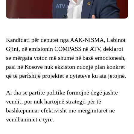
Kandidati për deputet nga AAK-NISMA, Labinot
Gjini, në emisionin COMPASS në ATV, deklaroi
se mërgata voton më shumë në bazë emocionesh,
pasi në Kosovë nuk ekziston ndonjë plan konkret
që të përfshijë projektet e qyteteve ku ata jetojnë.
Ai tha se partitë politike formojnë degë jashtë
vendit, por nuk hartojnë strategji për të
bashkëpunuar efektivisht me mërgimtarët në
vendbanimet e tyre.