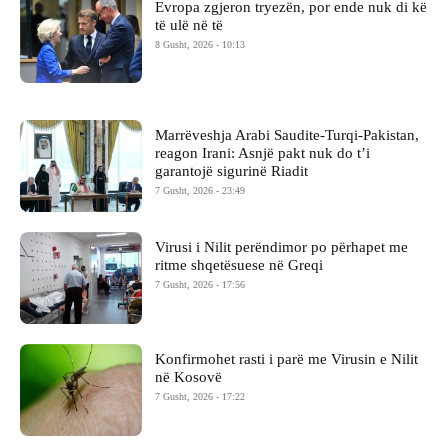
Evropa zgjeron tryezën, por ende nuk di kë
të ulë në të
8 Gusht, 2026 - 10:13
Marrëveshja Arabi Saudite-Turqi-Pakistan,
reagon Irani: Asnjë pakt nuk do t’i
garantojë sigurinë Riadit
7 Gusht, 2026 - 23:49
Virusi i Nilit perëndimor po përhapet me
ritme shqetësuese në Greqi
7 Gusht, 2026 - 17:56
Konfirmohet rasti i parë me Virusin e Nilit
në Kosovë
7 Gusht, 2026 - 17:22