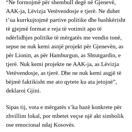
“Ne formojmë për shembull degë në Gjenevë,
AAK-ja, Lëvizja Vetëvendosje e tjerë. Ne duhet
t’ua kurrkujtojmë partive politike dhe bashkërisht
të gjejmë format e reja të votimit apo të
ndërlidhjes politike të mërgatës me vendin tonë,
sepse ne nuk kemi asnjë projekt për Gjenevën, as
për Lionin, as për Hamburgun, as Shtutgardin, e
tjerë. Nuk kemi projekte ne AAK-ja, as Lëvizja
Vetëvendosje, as tjerë. Dhe ne nuk kemi asgjë të
bëjmë faktikisht me ato qytete ku ata jetojnë”,
deklaroi Gjini.
Sipas tij, vota e mërgatës s’ka bazë konkrete për
zhvillim lokal, por mbetet veçse një akt simbolik
ose emocional ndaj Kosovës.