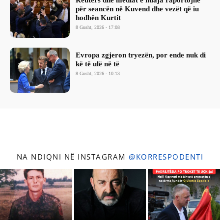
Reuters dhe mediat e huaja raportojnë
për seancën në Kuvend dhe vezët që iu
hodhën Kurtit
8 Gusht, 2026 - 17:08
Evropa zgjeron tryezën, por ende nuk di
kë të ulë në të
8 Gusht, 2026 - 10:13
NA NDIQNI NË INSTAGRAM
@KORRESPODENTI