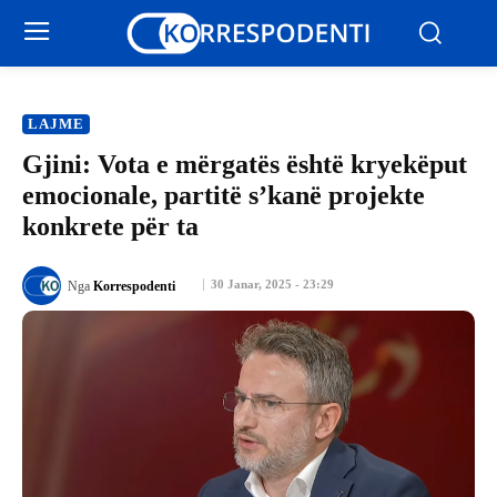
LAJME
Gjini: Vota e mërgatës është kryekëput
emocionale, partitë s’kanë projekte
konkrete për ta
30 Janar, 2025 - 23:29
Nga
Korrespodenti