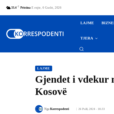
C
33.4
Pristina
E enjte, 6 Gusht, 2026
LAJME
BIZNE
TJERA
LAJME
Gjendet i vdekur n
Kosovë
Nga
Korrespodenti
26 Prill, 2024 - 18:33