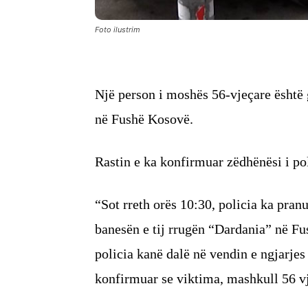
Foto ilustrim
Një person i moshës 56-vjeçare është 
në Fushë Kosovë.
Rastin e ka konfirmuar zëdhënësi i pol
“Sot rreth orës 10:30, policia ka pran
banesën e tij rrugën “Dardania” në F
policia kanë dalë në vendin e ngjarjes
konfirmuar se viktima, mashkull 56 vj