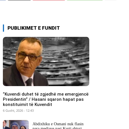
PUBLIKIMET E FUNDIT
​”Kuvendi duhet të zgjedhë me emergjencë
Presidentin” / Hasani sqaron hapat pas
konstituimit të Kuvendit
6 Gusht, 2026 - 12:43
Abdixhiku e Osmani nuk flasin
para mediave pasi Kurti shtyri