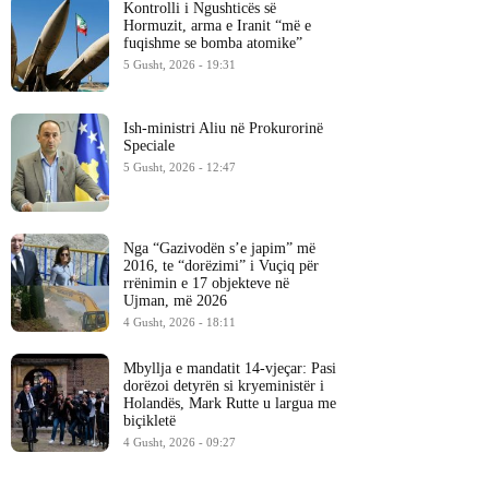
Kontrolli i Ngushticës së
Hormuzit, arma e Iranit “më e
fuqishme se bomba atomike”
5 Gusht, 2026 - 19:31
Ish-ministri ​Aliu në Prokurorinë
Speciale
5 Gusht, 2026 - 12:47
Nga “Gazivodën s’e japim” më
2016, te “dorëzimi” i Vuçiq për
rrënimin e 17 objekteve në
Ujman, më 2026
4 Gusht, 2026 - 18:11
Mbyllja e mandatit 14-vjeçar: Pasi
dorëzoi detyrën si kryeministër i
Holandës, Mark Rutte u largua me
biçikletë
4 Gusht, 2026 - 09:27