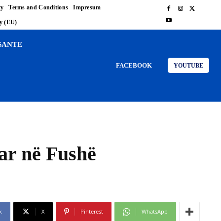
cy
Terms and Conditions
Impresum
cy (EU)
SANTE
FACEBOOK
YOUTUBE
çar në Fushë
k
X
Pinterest
WhatsApp