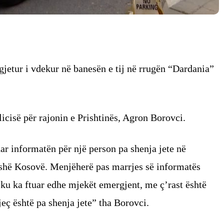
gjetur i vdekur në banesën e tij në rrugën “Dardania”
icisë për rajonin e Prishtinës, Agron Borovci.
uar informatën për një person pa shenja jete në
ushë Kosovë. Menjëherë pas marrjes së informatës
 ku ka ftuar edhe mjekët emergjent, me ç’rast është
eç është pa shenja jete” tha Borovci.