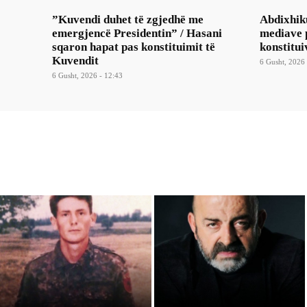
​”Kuvendi duhet të zgjedhë me
Abdixhik
emergjencë Presidentin” / Hasani
mediave p
sqaron hapat pas konstituimit të
konstitui
Kuvendit
6 Gusht, 2026 
6 Gusht, 2026 - 12:43