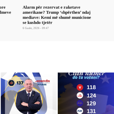
ore
Alarm për rezervat e raketave
ulmeve
amerikane? Trump ‘shpërthen’ ndaj
mediave: Kemi më shumë municione
se kushdo tjetër
6 Gusht, 2026 - 09:47