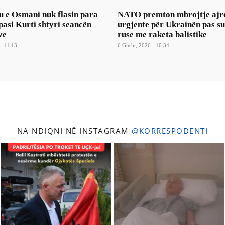
u e Osmani nuk flasin para
NATO premton mbrojtje ajr
asi Kurti shtyri seancën
urgjente për Ukrainën pas s
ve
ruse me raketa balistike
- 11:13
6 Gusht, 2026 - 10:34
NA NDIQNI NË INSTAGRAM
@KORRESPODENTI