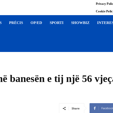
Privacy Poli
Cookie Poli
S
PRÉCIS
OP/ED
SPORTI
SHOWBIZ
INTERE
ë banesën e tij një 56 vje
Faceboo
Share