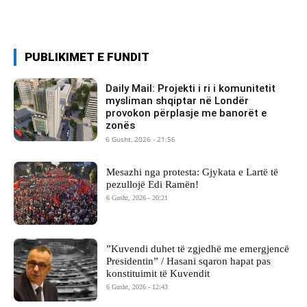
PUBLIKIMET E FUNDIT
Daily Mail: Projekti i ri i komunitetit
mysliman shqiptar në Londër
provokon përplasje me banorët e
zonës
6 Gusht, 2026 - 21:56
Mesazhi nga protesta: Gjykata e Lartë të
pezullojë Edi Ramën!
6 Gusht, 2026 - 20:21
​”Kuvendi duhet të zgjedhë me emergjencë
Presidentin” / Hasani sqaron hapat pas
konstituimit të Kuvendit
6 Gusht, 2026 - 12:43