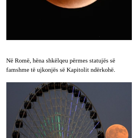
Në Romë, hëna shkëlqeu përmes statujës së
famshme të ujkonjës së Kapitolit ndërkohë.