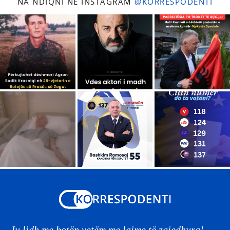
NA NDIQNI NË INSTAGRAM
@KORRESPODENTI
Ju lidh me botën vetëm me lajme të zgjedhura!