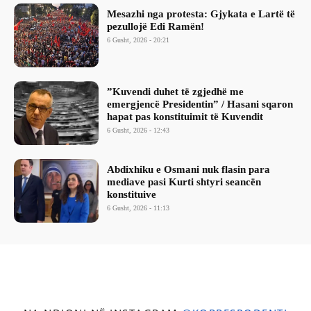
Mesazhi nga protesta: Gjykata e Lartë të
pezullojë Edi Ramën!
6 Gusht, 2026 - 20:21
​”Kuvendi duhet të zgjedhë me
emergjencë Presidentin” / Hasani sqaron
hapat pas konstituimit të Kuvendit
6 Gusht, 2026 - 12:43
Abdixhiku e Osmani nuk flasin para
mediave pasi Kurti shtyri seancën
konstituive
6 Gusht, 2026 - 11:13