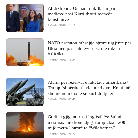
Abdixhiku e Osmani nuk flasin para
mediave pasi Kurti shtyri seancën
konstituive
6 Gusht, 2026 - 11:13
NATO premton mbrojtje ajrore urgjente për
Ukrainën pas sulmeve ruse me raketa
balistike
6 Gusht, 2026 - 10:34
Alarm për rezervat e raketave amerikane?
Trump ‘shpërthen’ ndaj mediave: Kemi më
shumë municione se kushdo tjetër
6 Gusht, 2026 - 09:47
Goditet gjiganti rus i logjistikës: Sulmi
ukrainas me dronë djeg kompleksin 200
mijë metra katrorë të “Wildberries”
5 Gusht, 2026 - 20:22