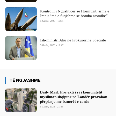
Kontrolli i Ngushticës së Hormuzit, arma e
Iranit “më e fuqishme se bomba atomike”
5 Gusht, 2026 - 19:31
Ish-ministri ​Aliu në Prokurorinë Speciale
5 Gusht, 2026 - 12:47
TË NGJASHME
Daily Mail: Projekti i ri i komunitetit
mysliman shqiptar në Londër provokon
përplasje me banorët e zonës
6 Gusht, 2026 - 21:56