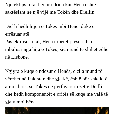
Një eklips total hënor ndodh kur Hëna është
saktësisht në një vijë me Tokën dhe Diellin.
Dielli hedh hijen e Tokës mbi Hënë, duke e
errësuar atë.
Pas eklipsit total, Hëna mbetet pjesërisht e
mbuluar nga hija e Tokës, siç mund të shihet edhe
në Lisbonë.
Ngjyra e kuqe e ndezur e Hënës, e cila mund të
vërehet në Pakistan dhe gjetkë, është për shkak të
atmosferës së Tokës që përthyen rrezet e Diellit
dhe hedh komponentët e dritës së kuqe me valë të
gjata mbi hënë.