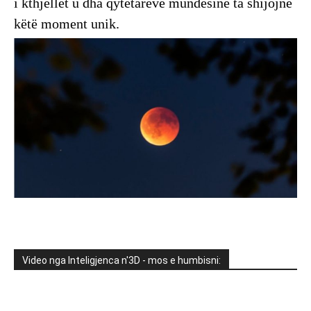
i kthjellët u dha qytetarëve mundësinë ta shijojnë
këtë moment unik.
Video nga Inteligjenca n'3D - mos e humbisni: