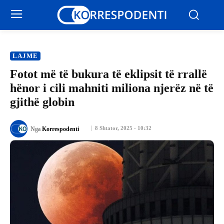
LAJME
Fotot më të bukura të eklipsit të rrallë
hënor i cili mahniti miliona njerëz në të
gjithë globin
8 Shtator, 2025 - 10:32
Nga
Korrespodenti