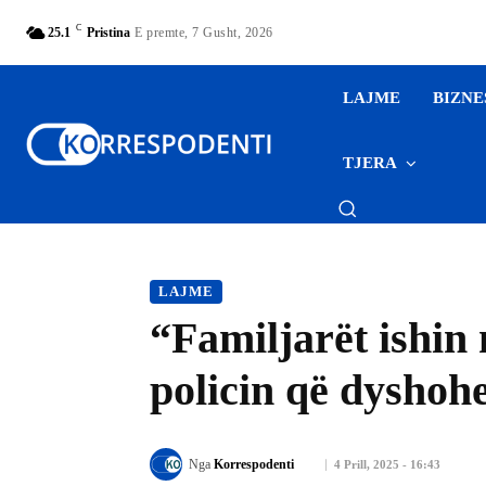
C
25.1
Pristina
E premte, 7 Gusht, 2026
LAJME
BIZNE
TJERA
LAJME
“Familjarët ishin 
policin që dyshohe
Nga
Korrespodenti
4 Prill, 2025 - 16:43