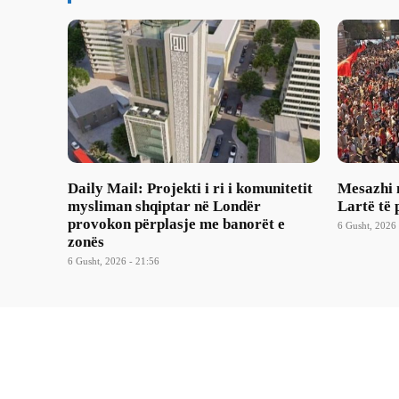
Daily Mail: Projekti i ri i komunitetit
Mesazhi 
mysliman shqiptar në Londër
Lartë të 
provokon përplasje me banorët e
6 Gusht, 2026 
zonës
6 Gusht, 2026 - 21:56