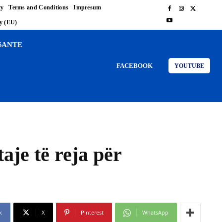
cy
Terms and Conditions
Impresum
cy (EU)
SANTE
FACEBOOK
YOUTUBE
aje të reja për
k
X
Pinterest
WhatsApp