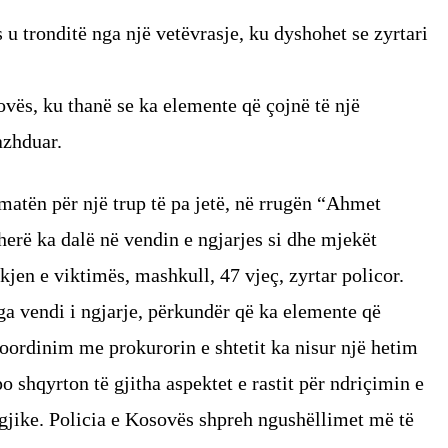
s u tronditë nga një vetëvrasje, ku dyshohet se zyrtari
vës, ku thanë se ka elemente që çojnë të një
azhduar.
matën për një trup të pa jetë, në rrugën “Ahmet
herë ka dalë në vendin e ngjarjes si dhe mjekët
kjen e viktimës, mashkull, 47 vjeç, zyrtar policor.
a vendi i ngjarje, përkundër që ka elemente që
koordinim me prokurorin e shtetit ka nisur një hetim
 shqyrton të gjitha aspektet e rastit për ndriçimin e
ragjike. Policia e Kosovës shpreh ngushëllimet më të