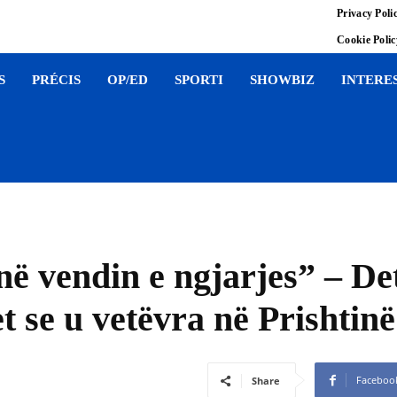
Privacy Poli
Cookie Poli
S
PRÉCIS
OP/ED
SPORTI
SHOWBIZ
INTERE
në vendin e ngjarjes” – Det
t se u vetëvra në Prishtinë
Faceboo
Share