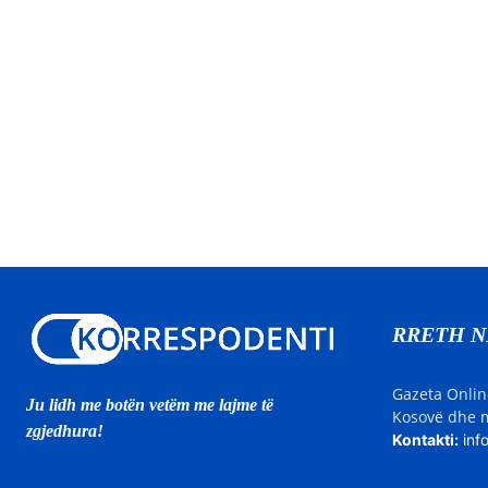
RRETH 
Gazeta Onlin
Ju lidh me botën vetëm me lajme të
Kosovë dhe m
zgjedhura!
Kontakti:
inf