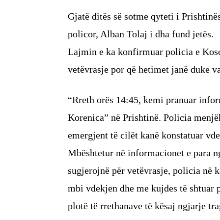
Gjatë ditës së sotme qyteti i Prishtinë
policor, Alban Tolaj i dha fund jetës.
Lajmin e ka konfirmuar policia e Koso
vetëvrasje por që hetimet janë duke v
“Rreth orës 14:45, kemi pranuar infor
Korenica” në Prishtinë. Policia menjë
emergjent të cilët kanë konstatuar vde
Mbështetur në informacionet e para ng
sugjerojnë për vetëvrasje, policia në 
mbi vdekjen dhe me kujdes të shtuar po
plotë të rrethanave të kësaj ngjarje t