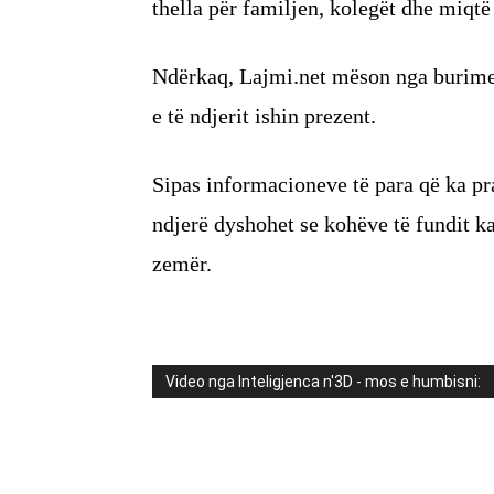
thella për familjen, kolegët dhe miqtë 
Ndërkaq, Lajmi.net mëson nga burimet
e të ndjerit ishin prezent.
Sipas informacioneve të para që ka pra
ndjerë dyshohet se kohëve të fundit 
zemër.
Video nga Inteligjenca n'3D - mos e humbisni: