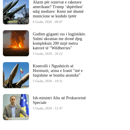
Alarm për rezervat e raketave
amerikane? Trump ‘shpërthen’
ndaj mediave: Kemi më shumë
municione se kushdo tjetër
6 Gusht, 2026 - 09:47
Goditet gjiganti rus i logjistikës:
Sulmi ukrainas me dronë djeg
kompleksin 200 mijë metra
katrorë të “Wildberries”
5 Gusht, 2026 - 20:22
Kontrolli i Ngushticës së
Hormuzit, arma e Iranit “më e
fuqishme se bomba atomike”
5 Gusht, 2026 - 19:31
Ish-ministri ​Aliu në Prokurorinë
Speciale
5 Gusht, 2026 - 12:47