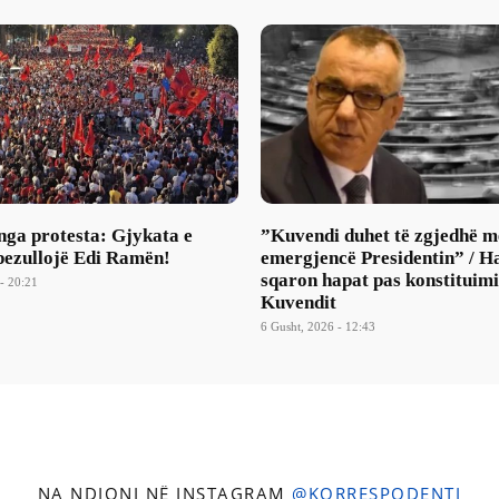
nga protesta: Gjykata e
​”Kuvendi duhet të zgjedhë m
pezullojë Edi Ramën!
emergjencë Presidentin” / H
sqaron hapat pas konstituimi
- 20:21
Kuvendit
6 Gusht, 2026 - 12:43
NA NDIQNI NË INSTAGRAM
@KORRESPODENTI