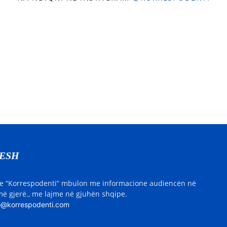
NESH
e “Korrespodenti” mbulon me informacione audiencën në
ë gjerë., me lajme në gjuhën shqipe.
o@korrespodenti.com