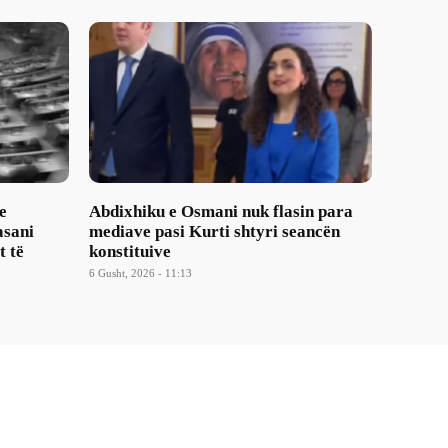
e
Abdixhiku e Osmani nuk flasin para
asani
mediave pasi Kurti shtyri seancën
t të
konstituive
6 Gusht, 2026 - 11:13