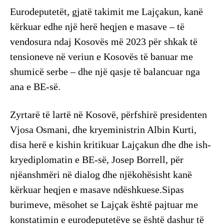
Eurodeputetët, gjatë takimit me Lajçakun, kanë
kërkuar edhe një herë heqjen e masave – të
vendosura ndaj Kosovës më 2023 për shkak të
tensioneve në veriun e Kosovës të banuar me
shumicë serbe – dhe një qasje të balancuar nga
ana e BE-së.
Zyrtarë të lartë në Kosovë, përfshirë presidenten
Vjosa Osmani, dhe kryeministrin Albin Kurti,
disa herë e kishin kritikuar Lajçakun dhe dhe ish-
kryediplomatin e BE-së, Josep Borrell, për
njëanshmëri në dialog dhe njëkohësisht kanë
kërkuar heqjen e masave ndëshkuese.Sipas
burimeve, mësohet se Lajçak është pajtuar me
konstatimin e eurodeputetëve se është dashur të