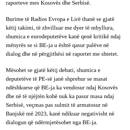
raporteve mes Kosovës dhe Serbisë.
Burime të Radios Evropa e Lirë thanë se gjatë
këtij takimi, të zhvilluar me dyer të mbyllura,
shumica e eurodeputetëve kanë qenë kritikë ndaj
mënyrës se si BE-ja u është qasur palëve në
dialog dhe në përgjithësi në raportet me shtetet.
Mësohet se gjatë këtij debati, shumica e
deputetëve të PE-së janë shprehur se masat
ndëshkuese që BE-ja ka vendosur ndaj Kosovës
dhe në të njëjtën kohë nuk ka pasur masa ndaj
Serbisë, veçmas pas sulmit të armatosur në
Banjskë më 2023, kanë ndikuar negativisht në
dialogun që ndërmjetësohet nga BE-ja.