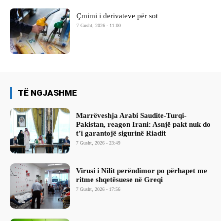
Çmimi i derivateve për sot
7 Gusht, 2026 - 11:00
TË NGJASHME
Marrëveshja Arabi Saudite-Turqi-
Pakistan, reagon Irani: Asnjë pakt nuk do
t’i garantojë sigurinë Riadit
7 Gusht, 2026 - 23:49
Virusi i Nilit perëndimor po përhapet me
ritme shqetësuese në Greqi
7 Gusht, 2026 - 17:56