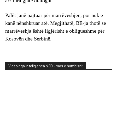
arritura gjatë dialogut.
Palët janë pajtuar për marrëveshjen, por nuk e
kanë nënshkruar atë. Megjithatë, BE-ja thotë se
marrëveshja është ligjërisht e obligueshme për
Kosovën dhe Serbinë.
Video nga Inteligjenca n'3D - mos e humbisni: