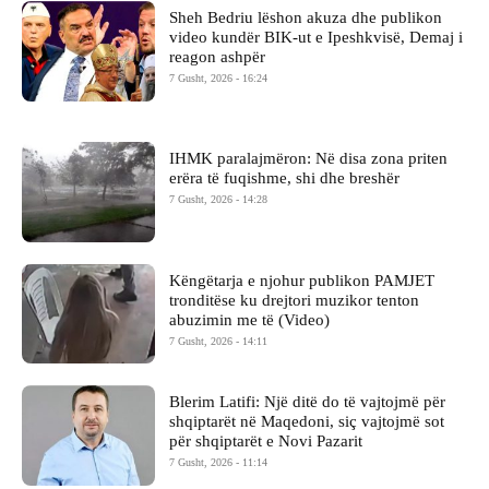
Sheh Bedriu lëshon akuza dhe publikon
video kundër BIK-ut e Ipeshkvisë, Demaj i
reagon ashpër
7 Gusht, 2026 - 16:24
IHMK paralajmëron: Në disa zona priten
erëra të fuqishme, shi dhe breshër
7 Gusht, 2026 - 14:28
Këngëtarja e njohur publikon PAMJET
tronditëse ku drejtori muzikor tenton
abuzimin me të (Video)
7 Gusht, 2026 - 14:11
Blerim Latifi: Një ditë do të vajtojmë për
shqiptarët në Maqedoni, siç vajtojmë sot
për shqiptarët e Novi Pazarit
7 Gusht, 2026 - 11:14