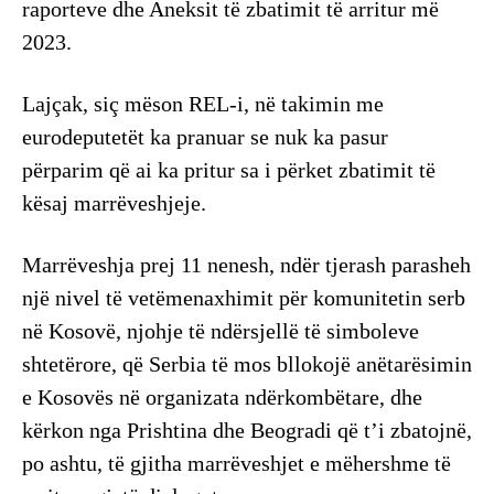
raporteve dhe Aneksit të zbatimit të arritur më
2023.
Lajçak, siç mëson REL-i, në takimin me
eurodeputetët ka pranuar se nuk ka pasur
përparim që ai ka pritur sa i përket zbatimit të
kësaj marrëveshjeje.
Marrëveshja prej 11 nenesh, ndër tjerash parasheh
një nivel të vetëmenaxhimit për komunitetin serb
në Kosovë, njohje të ndërsjellë të simboleve
shtetërore, që Serbia të mos bllokojë anëtarësimin
e Kosovës në organizata ndërkombëtare, dhe
kërkon nga Prishtina dhe Beogradi që t’i zbatojnë,
po ashtu, të gjitha marrëveshjet e mëhershme të