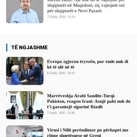
shqiptarët në Maqedoni, siç vajtojmë sot
për shqiptarët e Novi Pazarit
7 Gusht, 2026 - 11:14
TË NGJASHME
Evropa zgjeron tryezën, por ende nuk di
kë të ulë në të
8 Gusht, 2026 - 10:13
Marrëveshja Arabi Saudite-Turqi-
Pakistan, reagon Irani: Asnjë pakt nuk do
t’i garantojë sigurinë Riadit
7 Gusht, 2026 - 23:49
Virusi i Nilit perëndimor po përhapet me
ritme shqetësuese në Greqi