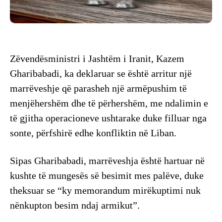
Zëvendësministri i Jashtëm i Iranit, Kazem
Gharibabadi, ka deklaruar se është arritur një
marrëveshje që parasheh një armëpushim të
menjëhershëm dhe të përhershëm, me ndalimin e
të gjitha operacioneve ushtarake duke filluar nga
sonte, përfshirë edhe konfliktin në Liban.
Sipas Gharibabadi, marrëveshja është hartuar në
kushte të mungesës së besimit mes palëve, duke
theksuar se “ky memorandum mirëkuptimi nuk
nënkupton besim ndaj armikut”.