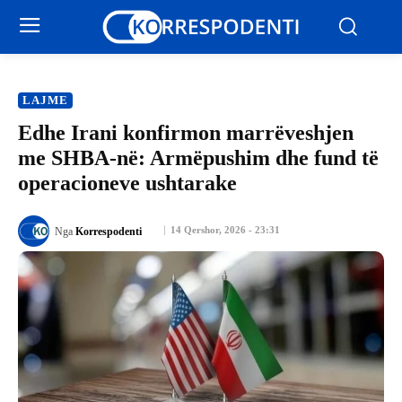
LAJME
Edhe Irani konfirmon marrëveshjen
me SHBA-në: Armëpushim dhe fund të
operacioneve ushtarake
14 Qershor, 2026 - 23:31
Nga
Korrespodenti