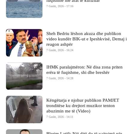
fuqishme me afat të kufizuar
7 Gusht, 2026 - 17:16
Sheh Bedriu lëshon akuza dhe publikon
video kundër BIK-ut e Ipeshkvisë, Demaj i
reagon ashpër
7 Gusht, 2026 - 16:24
IHMK paralajmëron: Në disa zona priten
erëra të fuqishme, shi dhe breshër
7 Gusht, 2026 - 14:28
Këngëtarja e njohur publikon PAMJET
tronditëse ku drejtori muzikor tenton
abuzimin me të (Video)
7 Gusht, 2026 - 14:11
Blerim Latifi: Një ditë do të vajtojmë për