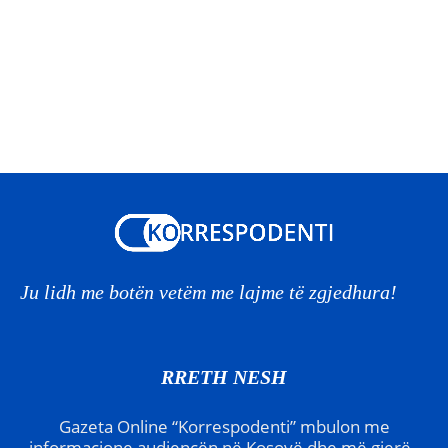
Ju lidh me botën vetëm me lajme të zgjedhura!
RRETH NESH
Gazeta Online “Korrespodenti” mbulon me
informacione audiencën në Kosovë dhe më gjerë.,