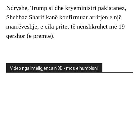
Ndryshe, Trump si dhe kryeministri pakistanez,
Shehbaz Sharif kanë konfirmuar arritjen e një
marrëveshje, e cila pritet të nënshkruhet më 19
qershor (e premte).
Video nga Inteligjenca n'3D - mos e humbisni: