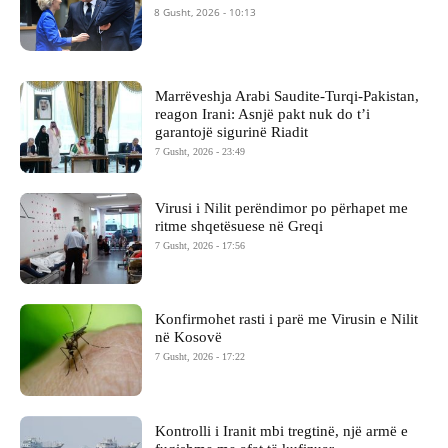
8 Gusht, 2026 - 10:13
Marrëveshja Arabi Saudite-Turqi-Pakistan,
reagon Irani: Asnjë pakt nuk do t’i
garantojë sigurinë Riadit
7 Gusht, 2026 - 23:49
Virusi i Nilit perëndimor po përhapet me
ritme shqetësuese në Greqi
7 Gusht, 2026 - 17:56
Konfirmohet rasti i parë me Virusin e Nilit
në Kosovë
7 Gusht, 2026 - 17:22
Kontrolli i Iranit mbi tregtinë, një armë e