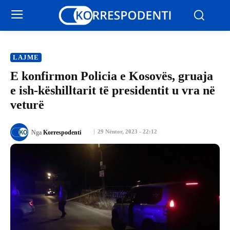
LAJME
E konfirmon Policia e Kosovës, gruaja
e ish-këshilltarit të presidentit u vra në
veturë
29 Nëntor, 2023 - 22:12
Nga
Korrespodenti