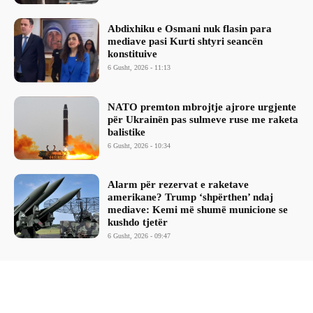
Abdixhiku e Osmani nuk flasin para
mediave pasi Kurti shtyri seancën
konstituive
6 Gusht, 2026 - 11:13
NATO premton mbrojtje ajrore urgjente
për Ukrainën pas sulmeve ruse me raketa
balistike
6 Gusht, 2026 - 10:34
Alarm për rezervat e raketave
amerikane? Trump ‘shpërthen’ ndaj
mediave: Kemi më shumë municione se
kushdo tjetër
6 Gusht, 2026 - 09:47