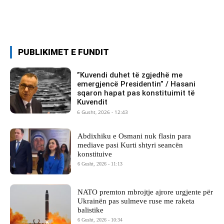
PUBLIKIMET E FUNDIT
​”Kuvendi duhet të zgjedhë me
emergjencë Presidentin” / Hasani
sqaron hapat pas konstituimit të
Kuvendit
6 Gusht, 2026 - 12:43
Abdixhiku e Osmani nuk flasin para
mediave pasi Kurti shtyri seancën
konstituive
6 Gusht, 2026 - 11:13
NATO premton mbrojtje ajrore urgjente për
Ukrainën pas sulmeve ruse me raketa
balistike
6 Gusht, 2026 - 10:34