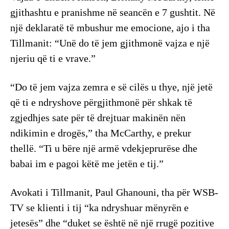
gjithashtu e pranishme në seancën e 7 gushtit. Në
një deklaratë të mbushur me emocione, ajo i tha
Tillmanit: “Unë do të jem gjithmonë vajza e një
njeriu që ti e vrave.”
“Do të jem vajza zemra e së cilës u thye, një jetë
që ti e ndryshove përgjithmonë për shkak të
zgjedhjes sate për të drejtuar makinën nën
ndikimin e drogës,” tha McCarthy, e prekur
thellë. “Ti u bëre një armë vdekjeprurëse dhe
babai im e pagoi këtë me jetën e tij.”
Avokati i Tillmanit, Paul Ghanouni, tha për WSB-
TV se klienti i tij “ka ndryshuar mënyrën e
jetesës” dhe “duket se është në një rrugë pozitive