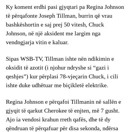
Ky koment erdhi pasi gjyqtari pa Regina Johnson
të përqafonte Joseph Tillman, burrin që vrau
bashkëshortin e saj prej 50 vitesh, Chuck
Johnson, në një aksident me largim nga
vendngjarja vitin e kaluar.
Sipas WSB-TV, Tillman ishte nën ndikimin e
oksidit të azotit (i njohur ndryshe si “gazi i
qeshjes”) kur përplasi 78-vjeçarin Chuck, i cili
ishte duke udhëtuar me biçikletë elektrike.
Regina Johnson e përqafoi Tillmanin në sallën e
gjyqit të qarkut Cherokee të enjten, më 7 gusht.
Ajo ia vendosi krahun rreth qafës, dhe të dy
qëndruan të përqafuar për disa sekonda, ndërsa