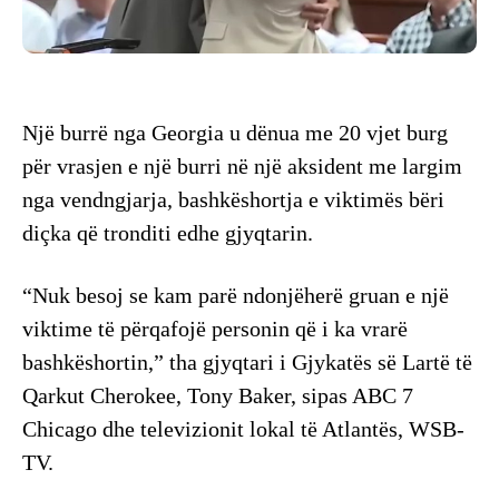
Një burrë nga Georgia u dënua me 20 vjet burg
për vrasjen e një burri në një aksident me largim
nga vendngjarja, bashkëshortja e viktimës bëri
diçka që tronditi edhe gjyqtarin.
“Nuk besoj se kam parë ndonjëherë gruan e një
viktime të përqafojë personin që i ka vrarë
bashkëshortin,” tha gjyqtari i Gjykatës së Lartë të
Qarkut Cherokee, Tony Baker, sipas ABC 7
Chicago dhe televizionit lokal të Atlantës, WSB-
TV.