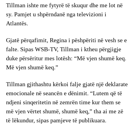
Tillman ishte me fytyrë të skuqur dhe me lot në
sy. Pamjet u shpërndanë nga televizioni i
Atlantës.
Gjatë përqafimit, Regina i pëshpëriti në vesh se e
falte. Sipas WSB-TV, Tillman i ktheu përgjigje
duke përsëritur mes lotësh: “Më vjen shumë keq.
Më vjen shumë keq.”
Tillman gjithashtu kërkoi falje gjatë një deklarate
emocionale në seancën e dënimit. “Lutem që të
ndjeni sinqeritetin në zemrën time kur them se
më vjen vërtet shumë, shumë keq,” tha ai me zë
të lëkundur, sipas pamjeve të publikuara.