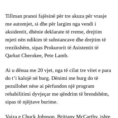
Tillman pranoi fajësinë për tre akuza për vrasje
me automjet, si dhe për largim nga vendi i
aksidentit, dhënie deklarate të rreme, drejtim
mjeti nën ndikim të substancave dhe drejtim të
rrezikshëm, sipas Prokurorit të Asistentit të
Qarkut Cherokee, Pete Lamb.
Ai u dënua me 20 vjet, nga të cilat tre vitet e para
do t’i kalojë në burg. Dënimi me burg do të
pezullohet nëse ai përfundon një program
rehabilitimi dyvjeçar me qëndrim të brendshëm,
sipas të njëjtave burime.
Vajza e Chuck Johnson, Brittany McCarthy, ishte