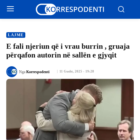
LAJME
E fali njeriun që i vrau burrin , gruaja
përqafon autorin në sallën e gjyqit
11 Gusht, 2025 - 19:28
Nga
Korrespodenti