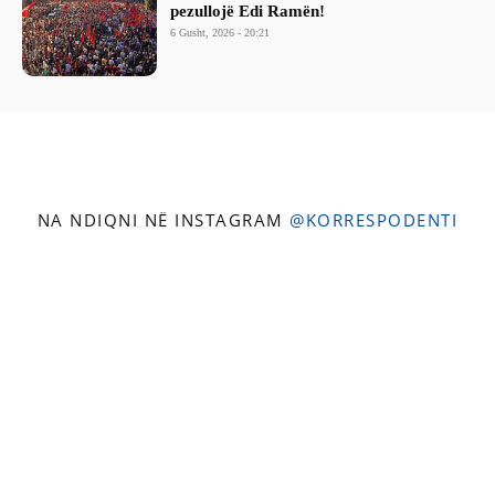
pezullojë Edi Ramën!
6 Gusht, 2026 - 20:21
NA NDIQNI NË INSTAGRAM
@KORRESPODENTI