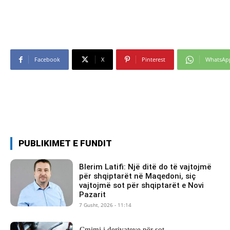
Facebook
X
Pinterest
WhatsAp
PUBLIKIMET E FUNDIT
Blerim Latifi: Një ditë do të vajtojmë
për shqiptarët në Maqedoni, siç
vajtojmë sot për shqiptarët e Novi
Pazarit
7 Gusht, 2026 - 11:14
Çmimi i derivateve për sot