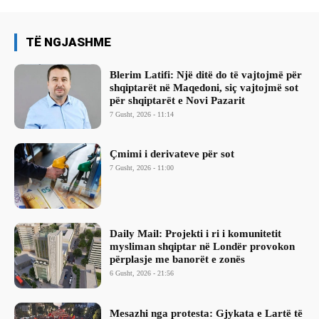
TË NGJASHME
Blerim Latifi: Një ditë do të vajtojmë për
shqiptarët në Maqedoni, siç vajtojmë sot
për shqiptarët e Novi Pazarit
7 Gusht, 2026 - 11:14
Çmimi i derivateve për sot
7 Gusht, 2026 - 11:00
Daily Mail: Projekti i ri i komunitetit
mysliman shqiptar në Londër provokon
përplasje me banorët e zonës
6 Gusht, 2026 - 21:56
Mesazhi nga protesta: Gjykata e Lartë të