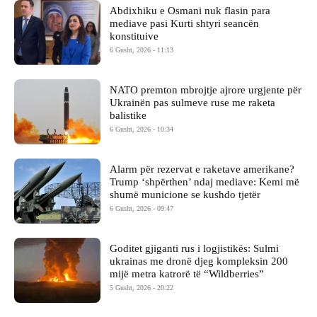
Abdixhiku e Osmani nuk flasin para
mediave pasi Kurti shtyri seancën
konstituive
6 Gusht, 2026 - 11:13
NATO premton mbrojtje ajrore urgjente për
Ukrainën pas sulmeve ruse me raketa
balistike
6 Gusht, 2026 - 10:34
Alarm për rezervat e raketave amerikane?
Trump ‘shpërthen’ ndaj mediave: Kemi më
shumë municione se kushdo tjetër
6 Gusht, 2026 - 09:47
Goditet gjiganti rus i logjistikës: Sulmi
ukrainas me dronë djeg kompleksin 200
mijë metra katrorë të “Wildberries”
5 Gusht, 2026 - 20:22