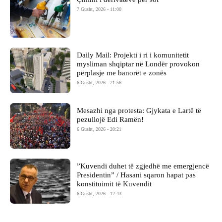
7 Gusht, 2026 - 11:00
Daily Mail: Projekti i ri i komunitetit
mysliman shqiptar në Londër provokon
përplasje me banorët e zonës
6 Gusht, 2026 - 21:56
Mesazhi nga protesta: Gjykata e Lartë të
pezullojë Edi Ramën!
6 Gusht, 2026 - 20:21
​”Kuvendi duhet të zgjedhë me emergjencë
Presidentin” / Hasani sqaron hapat pas
konstituimit të Kuvendit
6 Gusht, 2026 - 12:43