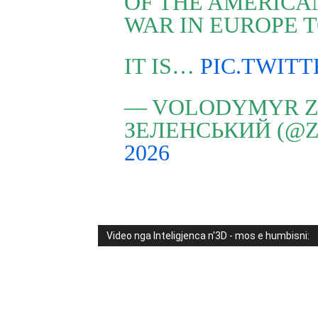
OF THE AMERICAN
WAR IN EUROPE T
IT IS…
PIC.TWIT
— VOLODYMYR Z
ЗЕЛЕНСЬКИЙ (@
2026
Video nga Inteligjenca n'3D - mos e humbisni: