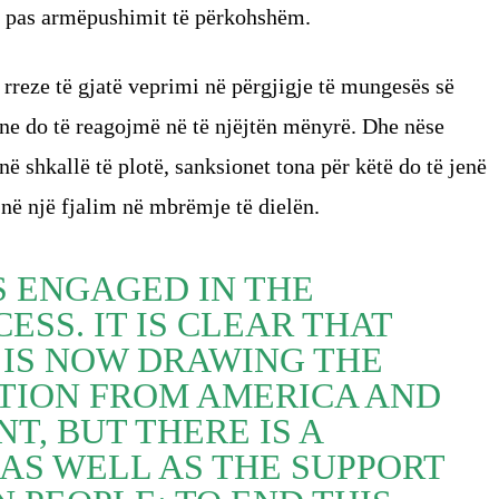
otë pas armëpushimit të përkohshëm.
reze të gjatë veprimi në përgjigje të mungesës së
ne do të reagojmë në të njëjtën mënyrë. Dhe nëse
në shkallë të plotë, sanksionet tona për këtë do të jenë
në një fjalim në mbrëmje të dielën.
S ENGAGED IN THE
ESS. IT IS CLEAR THAT
 IS NOW DRAWING THE
TION FROM AMERICA AND
NT, BUT THERE IS A
 AS WELL AS THE SUPPORT