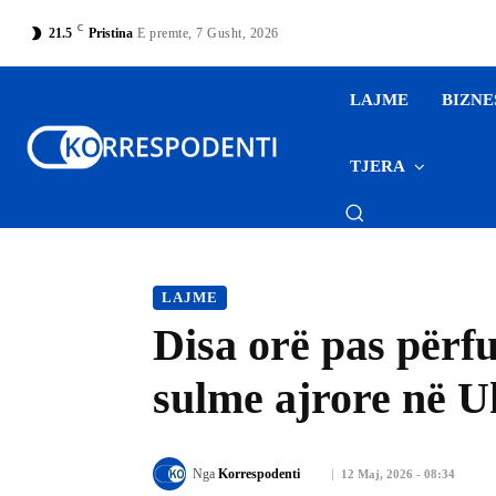
C
21.5
Pristina
E premte, 7 Gusht, 2026
LAJME
BIZNE
TJERA
LAJME
Disa orë pas përfu
sulme ajrore në U
Nga
Korrespodenti
12 Maj, 2026 - 08:34