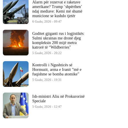
Alarm për rezervat e raketave
amerikane? Trump ‘shpërthen’
ndaj mediave: Kemi më shumë
municione se kushdo tjetër
6 Gusht, 2026 - 09:47
Goditet gjiganti rus i logjistikës:
Sulmi ukrainas me dronë djeg
kompleksin 200 mijë metra
katrorë të “Wildberries”
5 Gusht, 2026 - 20:22
Kontrolli i Ngushticës së
Hormuzit, arma e Iranit “më e
fuqishme se bomba atomike”
5 Gusht, 2026 - 19:31
Ish-ministri ​Aliu në Prokurorinë
Speciale
5 Gusht, 2026 - 12:47