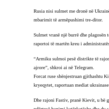
Rusia nisi sulmet me dronë në Ukrainë
mbarimit të armëpushimi tre-ditor.
Sulmet vranë një burrë dhe plagosën t
raportoi të martën kreu i administrat
“Armiku sulmoi pesë distrikte të rajo
ajrore”, shkroi ai në Telegram.
Forcat ruse shënjestruan gjithashtu K
kryeqytet, raportuan mediat ukrainase 
Dhe rajoni Fastiv, pranë Kievit, u bë 
ndërtesë banimi katërkatëshe dhe dy s