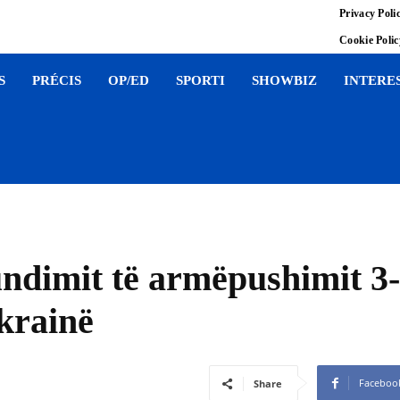
Privacy Poli
Cookie Poli
S
PRÉCIS
OP/ED
SPORTI
SHOWBIZ
INTERE
ndimit të armëpushimit 3-d
krainë
Faceboo
Share