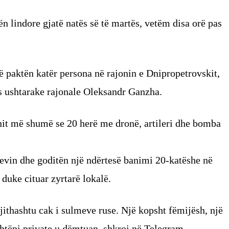
n lindore gjatë natës së të martës, vetëm disa orë pas
ë paktën katër persona në rajonin e Dnipropetrovskit,
ës ushtarake rajonale Oleksandr Ganzha.
nit më shumë se 20 herë me dronë, artileri dhe bomba
ievin dhe goditën një ndërtesë banimi 20-katëshe në
duke cituar zyrtarë lokalë.
gjithashtu cak i sulmeve ruse. Një kopsht fëmijësh, një
htëpi private u dëmtuan, shkroi në Telegram