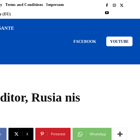
cy
Terms and Conditions
Impresum
cy (EU)
SANTE
FACEBOOK
YOUTUBE
itor, Rusia nis
k
X
Pinterest
WhatsApp