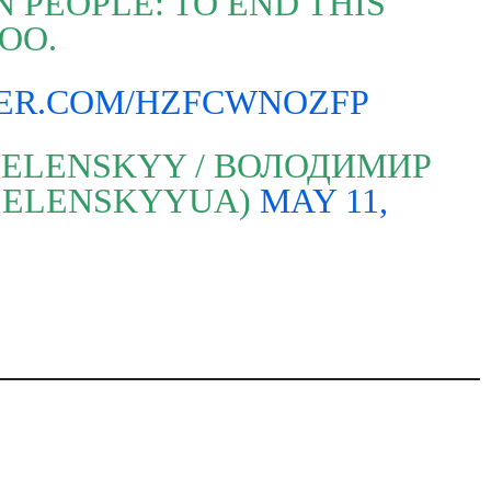
 PEOPLE: TO END THIS
OO.
TER.COM/HZFCWNOZFP
ELENSKYY / ВОЛОДИМИР
ZELENSKYYUA)
MAY 11,