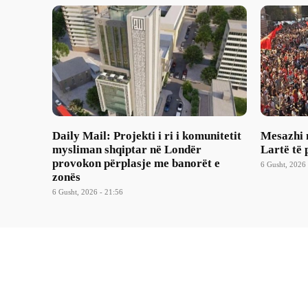
Daily Mail: Projekti i ri i komunitetit
Mesazhi 
mysliman shqiptar në Londër
Lartë të 
provokon përplasje me banorët e
6 Gusht, 2026 
zonës
6 Gusht, 2026 - 21:56