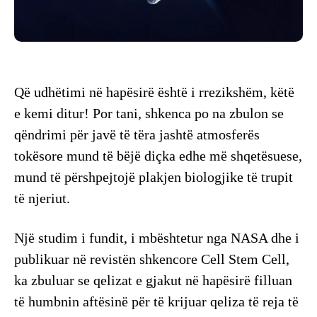
Që udhëtimi në hapësirë është i rrezikshëm, këtë
e kemi ditur! Por tani, shkenca po na zbulon se
qëndrimi për javë të tëra jashtë atmosferës
tokësore mund të bëjë diçka edhe më shqetësuese,
mund të përshpejtojë plakjen biologjike të trupit
të njeriut.
Një studim i fundit, i mbështetur nga NASA dhe i
publikuar në revistën shkencore Cell Stem Cell,
ka zbuluar se qelizat e gjakut në hapësirë filluan
të humbnin aftësinë për të krijuar qeliza të reja të