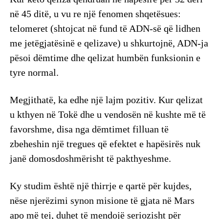
në 45 ditë, u vu re një fenomen shqetësues:
telomeret (shtojcat në fund të ADN-së që lidhen
me jetëgjatësinë e qelizave) u shkurtojnë, ADN-ja
pësoi dëmtime dhe qelizat humbën funksionin e
tyre normal.
Megjithatë, ka edhe një lajm pozitiv. Kur qelizat
u kthyen në Tokë dhe u vendosën në kushte më të
favorshme, disa nga dëmtimet filluan të
zbeheshin një tregues që efektet e hapësirës nuk
janë domosdoshmërisht të pakthyeshme.
Ky studim është një thirrje e qartë për kujdes,
nëse njerëzimi synon misione të gjata në Mars
apo më tej, duhet të mendojë seriozisht për