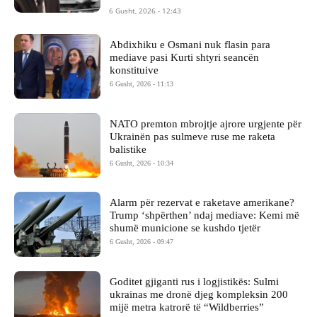
6 Gusht, 2026 - 12:43
Abdixhiku e Osmani nuk flasin para
mediave pasi Kurti shtyri seancën
konstituive
6 Gusht, 2026 - 11:13
NATO premton mbrojtje ajrore urgjente për
Ukrainën pas sulmeve ruse me raketa
balistike
6 Gusht, 2026 - 10:34
Alarm për rezervat e raketave amerikane?
Trump ‘shpërthen’ ndaj mediave: Kemi më
shumë municione se kushdo tjetër
6 Gusht, 2026 - 09:47
Goditet gjiganti rus i logjistikës: Sulmi
ukrainas me dronë djeg kompleksin 200
mijë metra katrorë të “Wildberries”