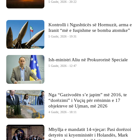
5 Gusht, 2026 - 20:22
Kontrolli i Ngushticës së Hormuzit, arma e
Iranit “më e fuqishme se bomba atomike”
5 Gusht, 2026 - 19:31
Ish-ministri ​Aliu në Prokurorinë Speciale
5 Gusht, 2026 - 12:47
Nga “Gazivodën s’e japim” më 2016, te
“dorëzimi” i Vuçiq për rrënimin e 17
objekteve në Ujman, më 2026
4 Gusht, 2026 - 18:11
Mbyllja e mandatit 14-vjeçar: Pasi dorëzoi
detyrën si kryeministër i Holandës, Mark