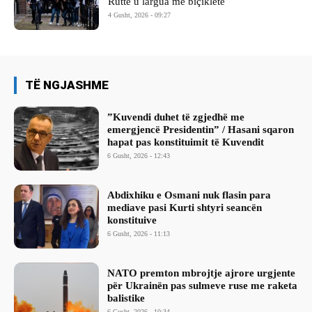
Rutte u largua me biçikletë
4 Gusht, 2026 - 09:27
TË NGJASHME
​”Kuvendi duhet të zgjedhë me
emergjencë Presidentin” / Hasani sqaron
hapat pas konstituimit të Kuvendit
6 Gusht, 2026 - 12:43
Abdixhiku e Osmani nuk flasin para
mediave pasi Kurti shtyri seancën
konstituive
6 Gusht, 2026 - 11:13
NATO premton mbrojtje ajrore urgjente
për Ukrainën pas sulmeve ruse me raketa
balistike
6 Gusht, 2026 - 10:34