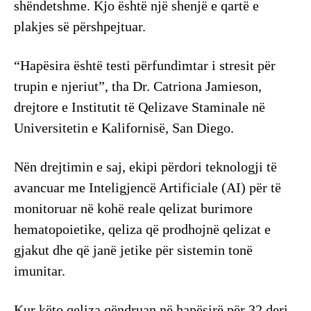
shëndetshme. Kjo është një shenjë e qartë e
plakjes së përshpejtuar.
“Hapësira është testi përfundimtar i stresit për
trupin e njeriut”, tha Dr. Catriona Jamieson,
drejtore e Institutit të Qelizave Staminale në
Universitetin e Kalifornisë, San Diego.
Nën drejtimin e saj, ekipi përdori teknologji të
avancuar me Inteligjencë Artificiale (AI) për të
monitoruar në kohë reale qelizat burimore
hematopoietike, qeliza që prodhojnë qelizat e
gjakut dhe që janë jetike për sistemin tonë
imunitar.
Kur këto qeliza qëndruan në hapësirë për 32 deri