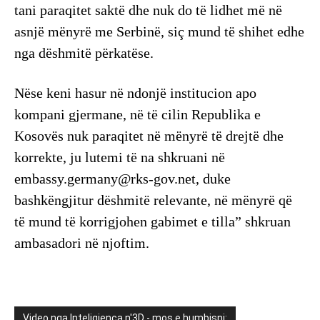
tani paraqitet saktë dhe nuk do të lidhet më në
asnjë mënyrë me Serbinë, siç mund të shihet edhe
nga dëshmitë përkatëse.
Nëse keni hasur në ndonjë institucion apo
kompani gjermane, në të cilin Republika e
Kosovës nuk paraqitet në mënyrë të drejtë dhe
korrekte, ju lutemi të na shkruani në
embassy.germany@rks-gov.net
, duke
bashkëngjitur dëshmitë relevante, në mënyrë që
të mund të korrigjohen gabimet e tilla” shkruan
ambasadori në njoftim.
Video nga Inteligjenca n'3D - mos e humbisni: