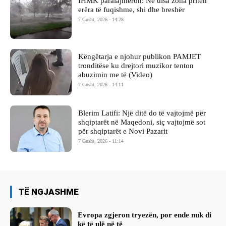
IHMK paralajmëron: Në disa zona priten
erëra të fuqishme, shi dhe breshër
7 Gusht, 2026 - 14:28
Këngëtarja e njohur publikon PAMJET
tronditëse ku drejtori muzikor tenton
abuzimin me të (Video)
7 Gusht, 2026 - 14:11
Blerim Latifi: Një ditë do të vajtojmë për
shqiptarët në Maqedoni, siç vajtojmë sot
për shqiptarët e Novi Pazarit
7 Gusht, 2026 - 11:14
TË NGJASHME
Evropa zgjeron tryezën, por ende nuk di
kë të ulë në të