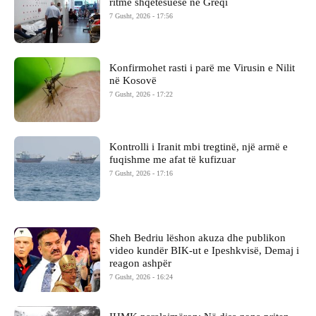
ritme shqetësuese në Greqi
7 Gusht, 2026 - 17:56
Konfirmohet rasti i parë me Virusin e Nilit
në Kosovë
7 Gusht, 2026 - 17:22
Kontrolli i Iranit mbi tregtinë, një armë e
fuqishme me afat të kufizuar
7 Gusht, 2026 - 17:16
Sheh Bedriu lëshon akuza dhe publikon
video kundër BIK-ut e Ipeshkvisë, Demaj i
reagon ashpër
7 Gusht, 2026 - 16:24