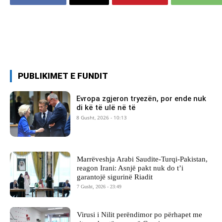
PUBLIKIMET E FUNDIT
Evropa zgjeron tryezën, por ende nuk
di kë të ulë në të
8 Gusht, 2026 - 10:13
Marrëveshja Arabi Saudite-Turqi-Pakistan,
reagon Irani: Asnjë pakt nuk do t’i
garantojë sigurinë Riadit
7 Gusht, 2026 - 23:49
Virusi i Nilit perëndimor po përhapet me