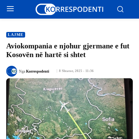
LAJME
Aviokompania e njohur gjermane e fut
Kosovën në hartë si shtet
8 Shtator, 2025 - 11:36
Nga
Korrespodenti