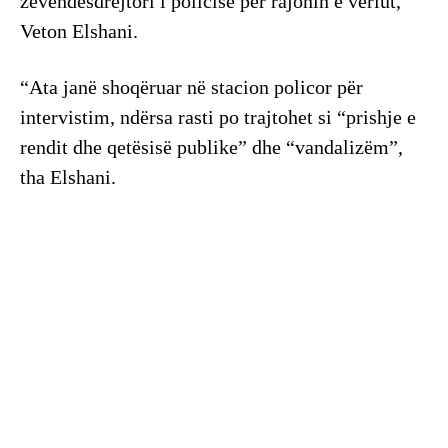
zëvendësdrejtori i policisë për rajonin e veriut,
Veton Elshani.
“Ata janë shoqëruar në stacion policor për
intervistim, ndërsa rasti po trajtohet si “prishje e
rendit dhe qetësisë publike” dhe “vandalizëm”,
tha Elshani.