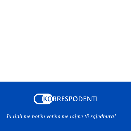
Ju lidh me botën vetëm me lajme të zgjedhura!