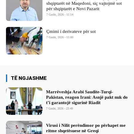
shqiptarët në Maqedoni, siç vajtojmë sot
për shqiptarët e Novi Pazarit
7 Gusht, 2026 - 11:14
Çmimi i derivateve për sot
7 Gusht, 2026 - 11:00
TË NGJASHME
Marrëveshja Arabi Saudite-Turqi-
Pakistan, reagon Irani: Asnjë pakt nuk do
t’i garantojë sigurinë Riadit
7 Gusht, 2026 - 23:49
Virusi i Nilit perëndimor po përhapet me
ritme shqetësuese në Greqi