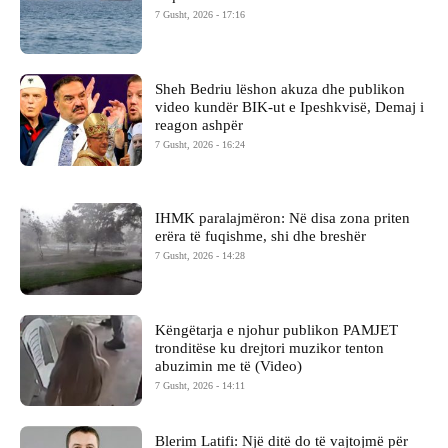
7 Gusht, 2026 - 17:16
Sheh Bedriu lëshon akuza dhe publikon
video kundër BIK-ut e Ipeshkvisë, Demaj i
reagon ashpër
7 Gusht, 2026 - 16:24
IHMK paralajmëron: Në disa zona priten
erëra të fuqishme, shi dhe breshër
7 Gusht, 2026 - 14:28
Këngëtarja e njohur publikon PAMJET
tronditëse ku drejtori muzikor tenton
abuzimin me të (Video)
7 Gusht, 2026 - 14:11
Blerim Latifi: Një ditë do të vajtojmë për