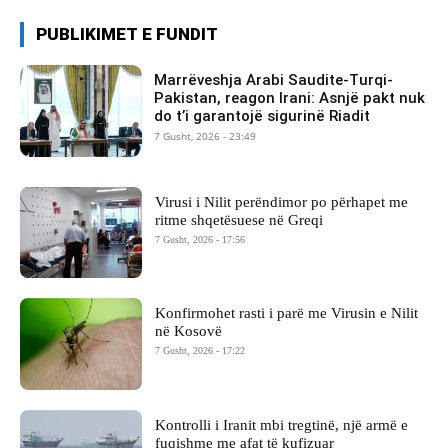
PUBLIKIMET E FUNDIT
Marrëveshja Arabi Saudite-Turqi-
Pakistan, reagon Irani: Asnjë pakt nuk
do t’i garantojë sigurinë Riadit
7 Gusht, 2026 - 23:49
Virusi i Nilit perëndimor po përhapet me
ritme shqetësuese në Greqi
7 Gusht, 2026 - 17:56
Konfirmohet rasti i parë me Virusin e Nilit
në Kosovë
7 Gusht, 2026 - 17:22
Kontrolli i Iranit mbi tregtinë, një armë e
fuqishme me afat të kufizuar