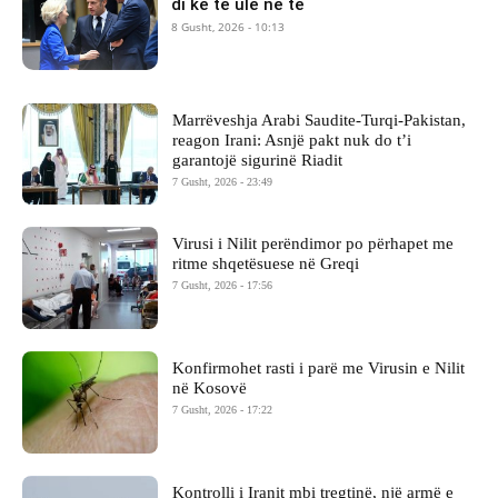
di kë të ulë në të
8 Gusht, 2026 - 10:13
Marrëveshja Arabi Saudite-Turqi-Pakistan,
reagon Irani: Asnjë pakt nuk do t’i
garantojë sigurinë Riadit
7 Gusht, 2026 - 23:49
Virusi i Nilit perëndimor po përhapet me
ritme shqetësuese në Greqi
7 Gusht, 2026 - 17:56
Konfirmohet rasti i parë me Virusin e Nilit
në Kosovë
7 Gusht, 2026 - 17:22
Kontrolli i Iranit mbi tregtinë, një armë e