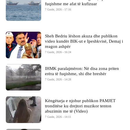
fuqishme me afat të kufizuar
7 Gusht, 2026 - 17:16
Sheh Bedriu lëshon akuza dhe publikon
video kundër BIK-ut e Ipeshkvisë, Demaj i
reagon ashpër
7 Gusht, 2026 - 16:24
IHMK paralajmëron: Në disa zona priten
erëra të fuqishme, shi dhe breshër
7 Gusht, 2026 - 14:28
Këngëtarja e njohur publikon PAMJET
tronditëse ku drejtori muzikor tenton
abuzimin me të (Video)
7 Gusht, 2026 - 14:11