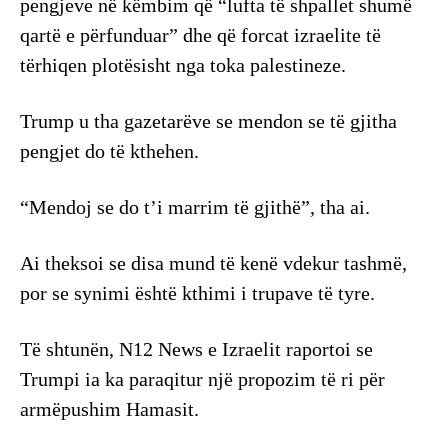
pengjeve në këmbim që “lufta të shpallet shumë
qartë e përfunduar” dhe që forcat izraelite të
tërhiqen plotësisht nga toka palestineze.
Trump u tha gazetarëve se mendon se të gjitha
pengjet do të kthehen.
“Mendoj se do t’i marrim të gjithë”, tha ai.
Ai theksoi se disa mund të kenë vdekur tashmë,
por se synimi është kthimi i trupave të tyre.
Të shtunën, N12 News e Izraelit raportoi se
Trumpi ia ka paraqitur një propozim të ri për
armëpushim Hamasit.