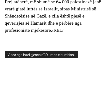
Prej atëherë, më shumë se 64.000 palestinezë janë
vrarë gjatë luftës së Izraelit, sipas Ministrisë së
Shëndetësisë në Gazë, e cila është pjesë e
qeverisjes së Hamasit dhe e përbërë nga
profesionistë mjekësorë./REL/
Video nga Inteligjenca n'3D - mos e humbisni: