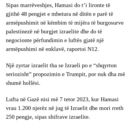
Sipas marrëveshjes, Hamasi do t’i lironte të
gjithë 48 pengjet e mbetura në ditën e parë të
armëpushimit në këmbim të mijëra të burgosurve
palestinezë në burgjet izraelite dhe do të
negocionte përfundimin e luftës gjatë një
armëpushimi në enklavë, raportoi N12.
Një zyrtar izraelit tha se Izraeli po e “shqyrton
seriozisht” propozimin e Trumpit, por nuk dha më
shumë hollësi.
Lufta në Gazë nisi më 7 tetor 2023, kur Hamasi
vrau 1.200 njerëz në jug të Izraelit dhe mori rreth
250 pengje, sipas shifrave izraelite.