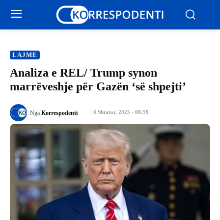
LAJME
Analiza e REL/ Trump synon
marrëveshje për Gazën ‘së shpejti’
8 Shtator, 2025 - 08:59
Nga
Korrespodenti