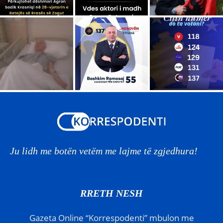
Ju lidh me botën vetëm me lajme të zgjedhura!
RRETH NESH
Gazeta Online “Korrespodenti” mbulon me