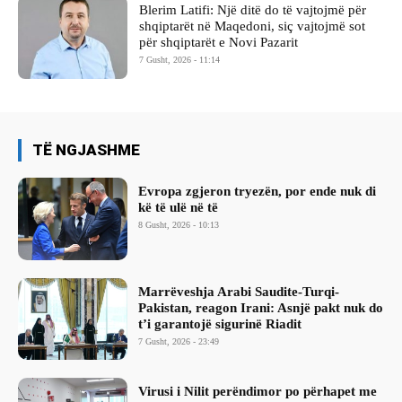
Blerim Latifi: Një ditë do të vajtojmë për
shqiptarët në Maqedoni, siç vajtojmë sot
për shqiptarët e Novi Pazarit
7 Gusht, 2026 - 11:14
TË NGJASHME
Evropa zgjeron tryezën, por ende nuk di
kë të ulë në të
8 Gusht, 2026 - 10:13
Marrëveshja Arabi Saudite-Turqi-
Pakistan, reagon Irani: Asnjë pakt nuk do
t’i garantojë sigurinë Riadit
7 Gusht, 2026 - 23:49
Virusi i Nilit perëndimor po përhapet me