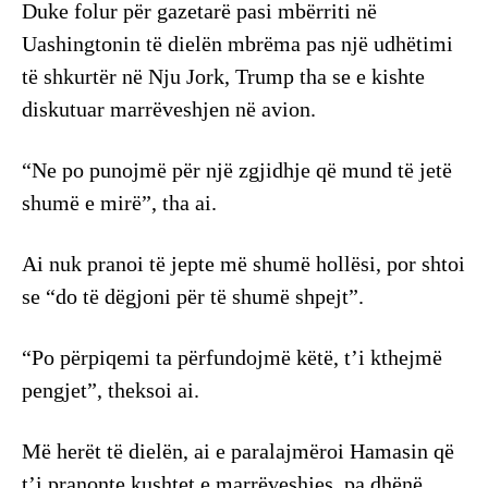
Duke folur për gazetarë pasi mbërriti në
Uashingtonin të dielën mbrëma pas një udhëtimi
të shkurtër në Nju Jork, Trump tha se e kishte
diskutuar marrëveshjen në avion.
“Ne po punojmë për një zgjidhje që mund të jetë
shumë e mirë”, tha ai.
Ai nuk pranoi të jepte më shumë hollësi, por shtoi
se “do të dëgjoni për të shumë shpejt”.
“Po përpiqemi ta përfundojmë këtë, t’i kthejmë
pengjet”, theksoi ai.
Më herët të dielën, ai e paralajmëroi Hamasin që
t’i pranonte kushtet e marrëveshjes, pa dhënë