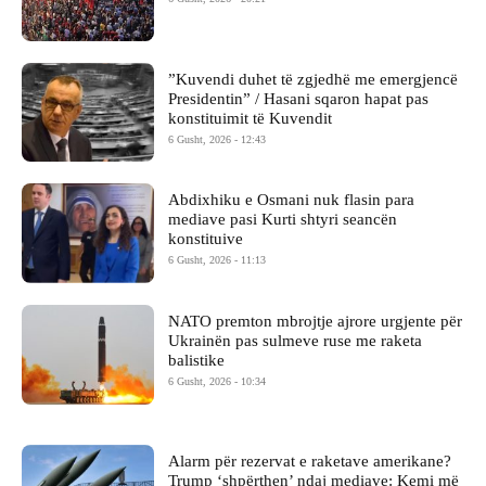
​”Kuvendi duhet të zgjedhë me emergjencë
Presidentin” / Hasani sqaron hapat pas
konstituimit të Kuvendit
6 Gusht, 2026 - 12:43
Abdixhiku e Osmani nuk flasin para
mediave pasi Kurti shtyri seancën
konstituive
6 Gusht, 2026 - 11:13
NATO premton mbrojtje ajrore urgjente për
Ukrainën pas sulmeve ruse me raketa
balistike
6 Gusht, 2026 - 10:34
Alarm për rezervat e raketave amerikane?
Trump ‘shpërthen’ ndaj mediave: Kemi më