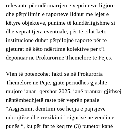
relevante për ndërmarrjen e veprimeve ligjore
dhe përpilimin e raporteve lidhur me lejet e
këtyre objekteve, punime të kundërligjshme si
dhe veprat tjera eventuale, për të cilat këto
institucione duhet përpilojnë raporte për të
gjeturat në këto ndërtime kolektive për t’i
deponuar në Prokurorinë Themelore të Pejës.
Vlen të potencohet fakti se në Prokuroria
Themelore në Pejë, gjatë periudhës gjashtë
mujore janar- qershor 2025, janë pranuar gjithsej
nëntëmbëdhjetë raste për veprën penale
“Asgjësimi, dëmtimi ose heqja e pajisjeve
mbrojtëse dhe rrezikimi i sigurisë në vendin e
punës “, ku për fat të keq tre (3) punëtor kanë