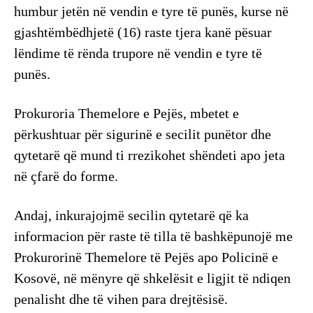
humbur jetën në vendin e tyre të punës, kurse në
gjashtëmbëdhjetë (16) raste tjera kanë pësuar
lëndime të rënda trupore në vendin e tyre të
punës.
Prokuroria Themelore e Pejës, mbetet e
përkushtuar për sigurinë e secilit punëtor dhe
qytetarë që mund ti rrezikohet shëndeti apo jeta
në çfarë do forme.
Andaj, inkurajojmë secilin qytetarë që ka
informacion për raste të tilla të bashkëpunojë me
Prokurorinë Themelore të Pejës apo Policinë e
Kosovë, në mënyre që shkelësit e ligjit të ndiqen
penalisht dhe të vihen para drejtësisë.