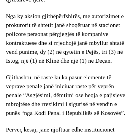
Nga ky aksion gjithëpërfshirës, me autorizimet e
prokurorit të shtetit janë shoqëruar në stacionet
policore personat përgjegjës të kompanive
kontraktuese dhe si rrjedhojë janë mbyllur shtatë
vend punime, dy (2) në qytetin e Pejës, tri (3) në
Istog, një (1) në Klinë dhe një (1) në Deçan.
Gjithashtu, në raste ku ka pasur elemente të
veprave penale janë iniciuar raste për veprën
penale “Asgjësimi, dëmtimi ose heqja e pajisjeve
mbrojtëse dhe rrezikimi i sigurisë në vendin e
punës “nga Kodi Penal i Republikës së Kosovës”.
Përveç kësaj, janë njoftuar edhe institucionet