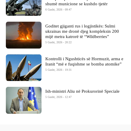
shumë municione se kushdo tjetër
6 Gusht, 2026 - 09:47
Goditet gjiganti rus i logjistikës: Sulmi
ukrainas me dronë djeg kompleksin 200
mijë metra katrorë të “Wildberries”
5 Gusht, 2026 - 20:22
Kontrolli i Ngushticës së Hormuzit, arma e
Iranit “më e fuqishme se bomba atomike”
5 Gusht, 2026 - 19:31
Ish-ministri ​Aliu në Prokurorinë Speciale
5 Gusht, 2026 - 12:47