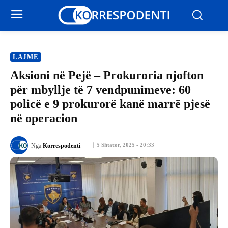
LAJME
Aksioni në Pejë – Prokuroria njofton
për mbyllje të 7 vendpunimeve: 60
policë e 9 prokurorë kanë marrë pjesë
në operacion
5 Shtator, 2025 - 20:33
Nga
Korrespodenti