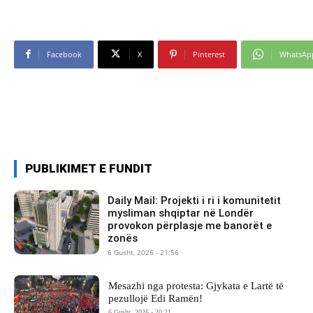
Facebook
X
Pinterest
WhatsAp
PUBLIKIMET E FUNDIT
Daily Mail: Projekti i ri i komunitetit
mysliman shqiptar në Londër
provokon përplasje me banorët e
zonës
6 Gusht, 2026 - 21:56
Mesazhi nga protesta: Gjykata e Lartë të
pezullojë Edi Ramën!
6 Gusht, 2026 - 20:21