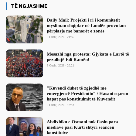
TË NGJASHME
Daily Mail: Projekti i ri i komunitetit
mysliman shqiptar në Londër provokon
përplasje me banorët e zonës
6 Gusht, 2026 - 21:56
Mesazhi nga protesta: Gjykata e Lartë të
pezullojë Edi Ramën!
6 Gusht, 2026 - 20:21
​”Kuvendi duhet të zgjedhë me
emergjencë Presidentin” / Hasani sqaron
hapat pas konstituimit të Kuvendit
6 Gusht, 2026 - 12:43
Abdixhiku e Osmani nuk flasin para
mediave pasi Kurti shtyri seancën
konstituive