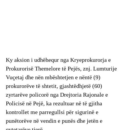
Ky aksion i udhëhequr nga Kryeprokurorja e
Prokurorisë Themelore të Pejës, znj. Lumturije
Vuçetaj dhe nën mbështetjen e nëntë (9)
prokurorëve të shtetit, gjashtëdhjetë (60)
zyrtarëve policorë nga Drejtoria Rajonale e
Policisë në Pejë, ka rezultuar në të gjitha
kontrollet me parregullsi për sigurinë e
punëtorëve në vendin e punës dhe jetën e
qytetarëve tjerë.