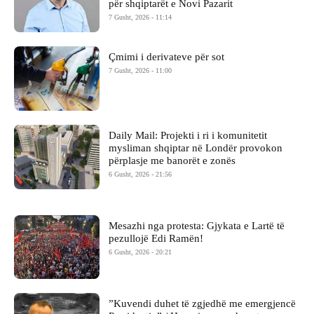
për shqiptarët e Novi Pazarit
7 Gusht, 2026 - 11:14
Çmimi i derivateve për sot
7 Gusht, 2026 - 11:00
Daily Mail: Projekti i ri i komunitetit
mysliman shqiptar në Londër provokon
përplasje me banorët e zonës
6 Gusht, 2026 - 21:56
Mesazhi nga protesta: Gjykata e Lartë të
pezullojë Edi Ramën!
6 Gusht, 2026 - 20:21
​”Kuvendi duhet të zgjedhë me emergjencë