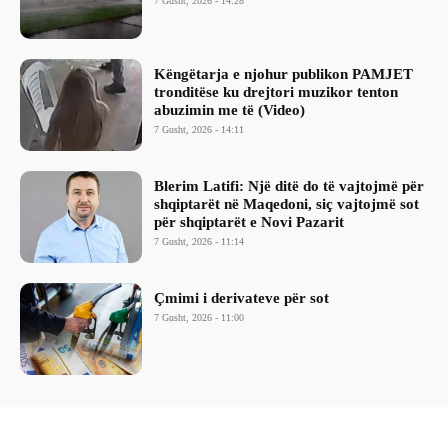
7 Gusht, 2026 - 14:28
Këngëtarja e njohur publikon PAMJET
tronditëse ku drejtori muzikor tenton
abuzimin me të (Video)
7 Gusht, 2026 - 14:11
Blerim Latifi: Një ditë do të vajtojmë për
shqiptarët në Maqedoni, siç vajtojmë sot
për shqiptarët e Novi Pazarit
7 Gusht, 2026 - 11:14
Çmimi i derivateve për sot
7 Gusht, 2026 - 11:00