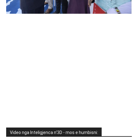
Video nga Inteligjenca n'3D - mos e humbisni: