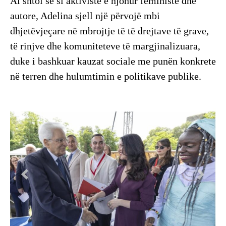
Ai shtoi se si aktiviste e njohur feministe dhe
autore, Adelina sjell një përvojë mbi
dhjetëvjeçare në mbrojtje të të drejtave të grave,
të rinjve dhe komuniteteve të margjinalizuara,
duke i bashkuar kauzat sociale me punën konkrete
në terren dhe hulumtimin e politikave publike.