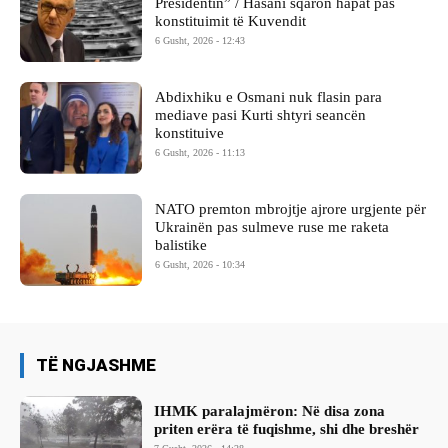
Presidentin” / Hasani sqaron hapat pas
konstituimit të Kuvendit
6 Gusht, 2026 - 12:43
Abdixhiku e Osmani nuk flasin para
mediave pasi Kurti shtyri seancën
konstituive
6 Gusht, 2026 - 11:13
NATO premton mbrojtje ajrore urgjente për
Ukrainën pas sulmeve ruse me raketa
balistike
6 Gusht, 2026 - 10:34
TË NGJASHME
IHMK paralajmëron: Në disa zona
priten erëra të fuqishme, shi dhe breshër