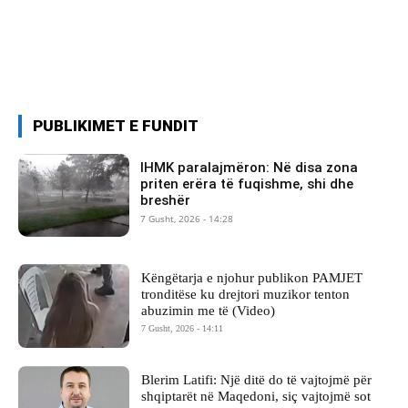
PUBLIKIMET E FUNDIT
IHMK paralajmëron: Në disa zona
priten erëra të fuqishme, shi dhe
breshër
7 Gusht, 2026 - 14:28
Këngëtarja e njohur publikon PAMJET
tronditëse ku drejtori muzikor tenton
abuzimin me të (Video)
7 Gusht, 2026 - 14:11
Blerim Latifi: Një ditë do të vajtojmë për
shqiptarët në Maqedoni, siç vajtojmë sot