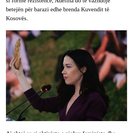
si formë rezistence, Adelina do të vazhdojë
betejën për barazi edhe brenda Kuvendit të
Kosovës.