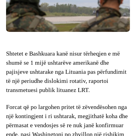
Shtetet e Bashkuara kanë nisur tërheqjen e më
shumë se 1 mijë ushtarëve amerikanë dhe
pajisjeve ushtarake nga Lituania pas përfundimit
të një periudhe dislokimi rotativ, raportoi
transmetuesi publik lituanez LRT.
Forcat që po largohen pritet të zëvendësohen nga
një kontingjent i ri ushtarak, megjithatë koha dhe
përmasat e vendosjes së re nuk janë konfirmuar
ende, pasi Washingtoni po zhvillon një rishikim