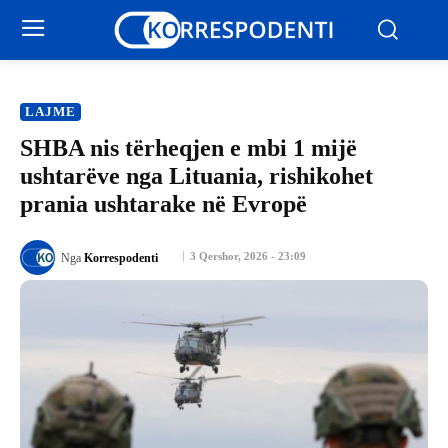
LAJME
SHBA nis tërheqjen e mbi 1 mijë
ushtarëve nga Lituania, rishikohet
prania ushtarake në Evropë
3 Qershor, 2026 - 23:09
Nga
Korrespodenti