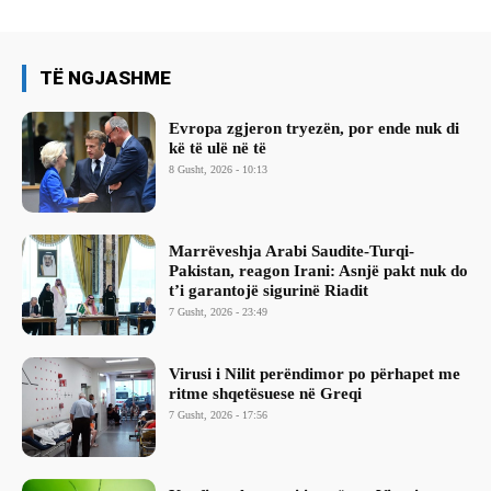
TË NGJASHME
Evropa zgjeron tryezën, por ende nuk di
kë të ulë në të
8 Gusht, 2026 - 10:13
Marrëveshja Arabi Saudite-Turqi-
Pakistan, reagon Irani: Asnjë pakt nuk do
t’i garantojë sigurinë Riadit
7 Gusht, 2026 - 23:49
Virusi i Nilit perëndimor po përhapet me
ritme shqetësuese në Greqi
7 Gusht, 2026 - 17:56