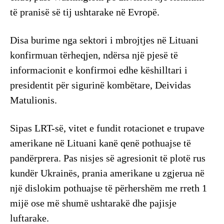
të pranisë së tij ushtarake në Evropë.
Disa burime nga sektori i mbrojtjes në Lituani
konfirmuan tërheqjen, ndërsa një pjesë të
informacionit e konfirmoi edhe këshilltari i
presidentit për sigurinë kombëtare, Deividas
Matulionis.
Sipas LRT-së, vitet e fundit rotacionet e trupave
amerikane në Lituani kanë qenë pothuajse të
pandërprera. Pas nisjes së agresionit të plotë rus
kundër Ukrainës, prania amerikane u zgjerua në
një dislokim pothuajse të përhershëm me rreth 1
mijë ose më shumë ushtarakë dhe pajisje
luftarake.