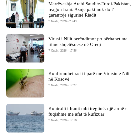
Marrëveshja Arabi Saudite-Turqi-Pakistan,
reagon Irani: Asnjë pakt nuk do t’i
garantojë sigurinë Riadit
7 Gusht, 2026 - 23:49
Virusi i Nilit perëndimor po përhapet me
ritme shqetësuese në Greqi
7 Gusht, 2026 - 17:56
Konfirmohet rasti i parë me Virusin e Nilit
në Kosovë
7 Gusht, 2026 - 17:22
Kontrolli i Iranit mbi tregtinë, një armë e
fuqishme me afat të kufizuar
7 Gusht, 2026 - 17:16