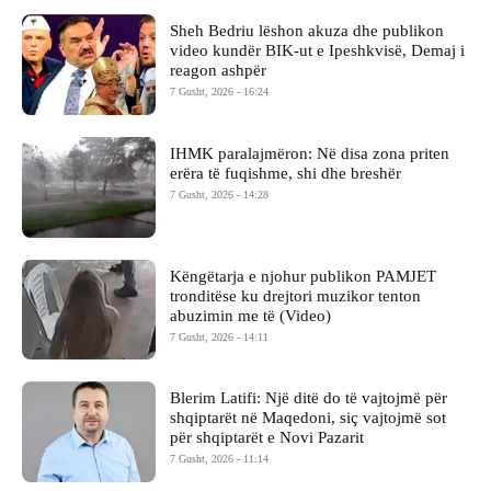
Sheh Bedriu lëshon akuza dhe publikon
video kundër BIK-ut e Ipeshkvisë, Demaj i
reagon ashpër
7 Gusht, 2026 - 16:24
IHMK paralajmëron: Në disa zona priten
erëra të fuqishme, shi dhe breshër
7 Gusht, 2026 - 14:28
Këngëtarja e njohur publikon PAMJET
tronditëse ku drejtori muzikor tenton
abuzimin me të (Video)
7 Gusht, 2026 - 14:11
Blerim Latifi: Një ditë do të vajtojmë për
shqiptarët në Maqedoni, siç vajtojmë sot
për shqiptarët e Novi Pazarit
7 Gusht, 2026 - 11:14