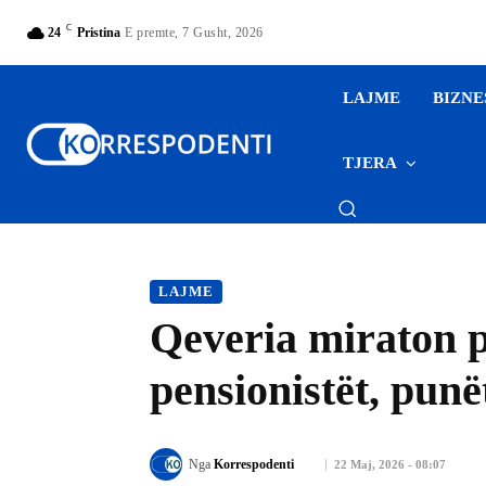
C
24
Pristina
E premte, 7 Gusht, 2026
LAJME
BIZNE
TJERA
LAJME
Qeveria miraton p
pensionistët, punë
Nga
Korrespodenti
22 Maj, 2026 - 08:07