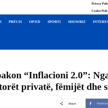
Privacy Poli
Cookie Poli
S
PRÉCIS
OP/ED
SPORTI
SHOWBIZ
INTERE
akon “Inflacioni 2.0”: Ng
torët privatë, fëmijët dhe 
Faceboo
Share