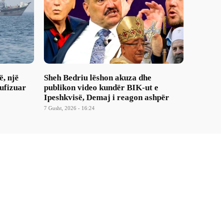
ë, një
Sheh Bedriu lëshon akuza dhe
ufizuar
publikon video kundër BIK-ut e
Ipeshkvisë, Demaj i reagon ashpër
7 Gusht, 2026 - 16:24