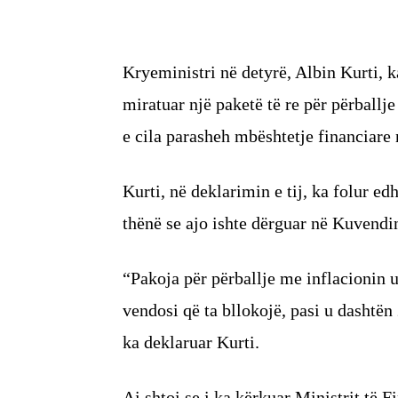
Kryeministri në detyrë, Albin Kurti, k
miratuar një paketë të re për përballje
e cila parasheh mbështetje financiare 
Kurti, në deklarimin e tij, ka folur 
thënë se ajo ishte dërguar në Kuvendin
“Pakoja për përballje me inflacionin 
vendosi që ta bllokojë, pasi u dashtën
ka deklaruar Kurti.
Ai shtoi se i ka kërkuar Ministrit të 