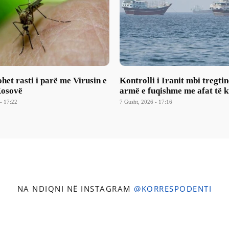
et rasti i parë me Virusin e
Kontrolli i Iranit mbi tregtin
Kosovë
armë e fuqishme me afat të k
- 17:22
7 Gusht, 2026 - 17:16
NA NDIQNI NË INSTAGRAM
@KORRESPODENTI