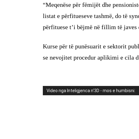
“Meqenëse për fëmijët dhe pensionistë
listat e përfitueseve tashmë, do të s
përfituese t’i bëjmë në fillim të javes
Kurse për të punësuarit e sektorit pub
se nevojitet procedur aplikimi e cila 
Video nga Inteligjenca n'3D - mos e humbisni: