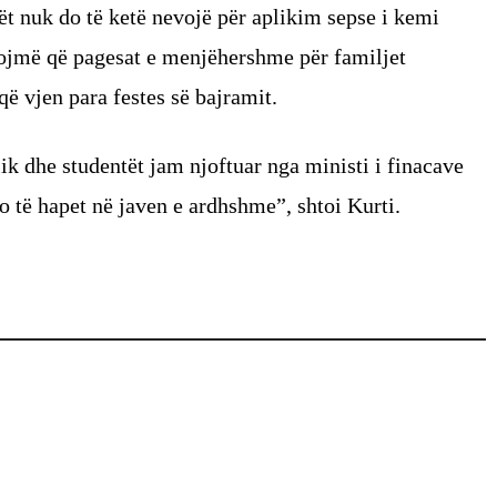
t nuk do të ketë nevojë për aplikim sepse i kemi
ynojmë që pagesat e menjëhershme për familjet
 që vjen para festes së bajramit.
lik dhe studentët jam njoftuar nga ministi i finacave
do të hapet në javen e ardhshme”, shtoi Kurti.