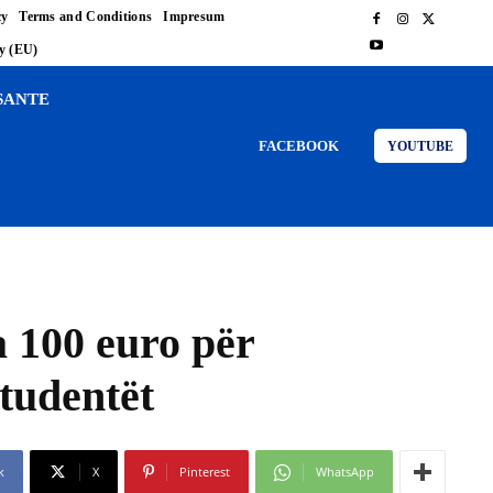
cy
Terms and Conditions
Impresum
cy (EU)
SANTE
FACEBOOK
YOUTUBE
a 100 euro për
studentët
k
X
Pinterest
WhatsApp