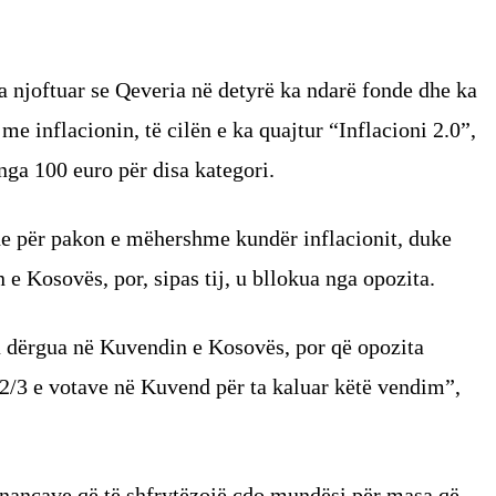
a njoftuar se Qeveria në detyrë ka ndarë fonde dhe ka
 me inflacionin, të cilën e ka quajtur “Inflacioni 2.0”,
nga 100 euro për disa kategori.
edhe për pakon e mëhershme kundër inflacionit, duke
 e Kosovës, por, sipas tij, u bllokua nga opozita.
u dërgua në Kuvendin e Kosovës, por që opozita
 2/3 e votave në Kuvend për ta kaluar këtë vendim”,
Financave që të shfrytëzojë çdo mundësi për masa që