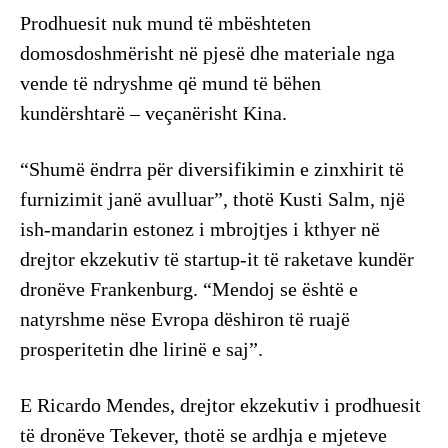
Prodhuesit nuk mund të mbështeten
domosdoshmërisht në pjesë dhe materiale nga
vende të ndryshme që mund të bëhen
kundërshtarë – veçanërisht Kina.
“Shumë ëndrra për diversifikimin e zinxhirit të
furnizimit janë avulluar”, thotë Kusti Salm, një
ish-mandarin estonez i mbrojtjes i kthyer në
drejtor ekzekutiv të startup-it të raketave kundër
dronëve Frankenburg. “Mendoj se është e
natyrshme nëse Evropa dëshiron të ruajë
prosperitetin dhe lirinë e saj”.
E Ricardo Mendes, drejtor ekzekutiv i prodhuesit
të dronëve Tekever, thotë se ardhja e mjeteve