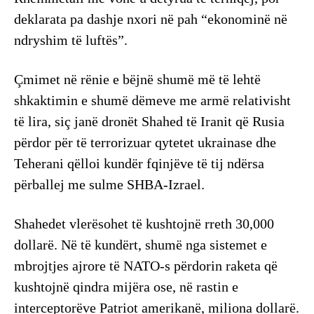
deklarata pa dashje nxori në pah “ekonominë në
ndryshim të luftës”.
Çmimet në rënie e bëjnë shumë më të lehtë
shkaktimin e shumë dëmeve me armë relativisht
të lira, siç janë dronët Shahed të Iranit që Rusia
përdor për të terrorizuar qytetet ukrainase dhe
Teherani qëlloi kundër fqinjëve të tij ndërsa
përballej me sulme SHBA-Izrael.
Shahedet vlerësohet të kushtojnë rreth 30,000
dollarë. Në të kundërt, shumë nga sistemet e
mbrojtjes ajrore të NATO-s përdorin raketa që
kushtojnë qindra mijëra ose, në rastin e
interceptorëve Patriot amerikanë, miliona dollarë.