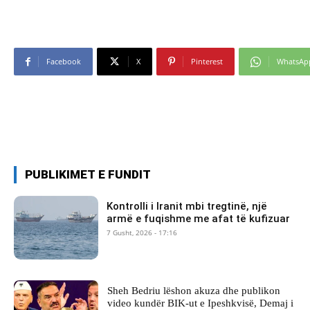
Facebook
X
Pinterest
WhatsAp
PUBLIKIMET E FUNDIT
Kontrolli i Iranit mbi tregtinë, një
armë e fuqishme me afat të kufizuar
7 Gusht, 2026 - 17:16
Sheh Bedriu lëshon akuza dhe publikon
video kundër BIK-ut e Ipeshkvisë, Demaj i