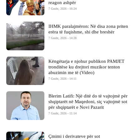
reagon ashpër
7 Gusht, 2026 - 16:24
IHMK paralajmëron: Në disa zona priten
erëra të fuqishme, shi dhe breshër
7 Gusht, 2026 - 14:28
Këngëtarja e njohur publikon PAMJET
tronditëse ku drejtori muzikor tenton
abuzimin me të (Video)
7 Gusht, 2026 - 14:11
Blerim Latifi: Një ditë do të vajtojmë për
shqiptarët në Maqedoni, siç vajtojmë sot
për shqiptarët e Novi Pazarit
7 Gusht, 2026 - 11:14
Çmimi i derivateve për sot