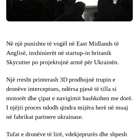
Në një punishte të vogël në East Midlands të
Anglisë, inxhinierët në startup-in britanik
Skycutter po projektojnë armë për Ukrainën.
Një rresht printerash 3D prodhojnë trupin e
dronëve interceptues, ndërsa pjesë të tilla si
motorët dhe çipat e navigimit bashkohen me dorë.
I njëjti proces ndodh qindra mijëra herë në muaj
në fabrikat partnere ukrainase.
Tufat e dronëve të lirë, vdekjeprurës dhe shpesh