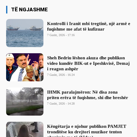
TË NGJASHME
Kontrolli i Iranit mbi tregtinë, një armë e
fuqishme me afat të kufizuar
7 Gusht, 2026 - 17:16
Sheh Bedriu lëshon akuza dhe publikon
video kundër BIK-ut e Ipeshkvisë, Demaj
i reagon ashpër
7 Gusht, 2026 - 16:24
IHMK paralajmëron: Në disa zona
priten erëra të fuqishme, shi dhe breshër
7 Gusht, 2026 - 14:28
Këngëtarja e njohur publikon PAMJET
tronditëse ku drejtori muzikor tenton