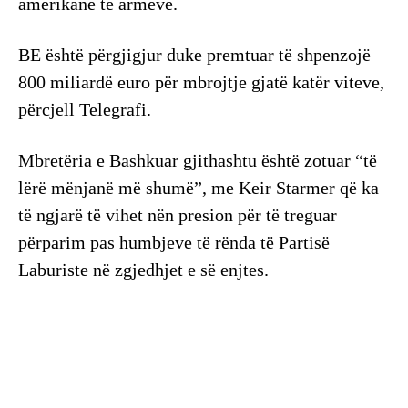
amerikanë të armëve.
BE është përgjigjur duke premtuar të shpenzojë
800 miliardë euro për mbrojtje gjatë katër viteve,
përcjell Telegrafi.
Mbretëria e Bashkuar gjithashtu është zotuar “të
lërë mënjanë më shumë”, me Keir Starmer që ka
të ngjarë të vihet nën presion për të treguar
përparim pas humbjeve të rënda të Partisë
Laburiste në zgjedhjet e së enjtes.