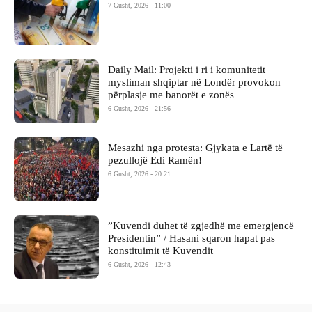
7 Gusht, 2026 - 11:00
Daily Mail: Projekti i ri i komunitetit
mysliman shqiptar në Londër provokon
përplasje me banorët e zonës
6 Gusht, 2026 - 21:56
Mesazhi nga protesta: Gjykata e Lartë të
pezullojë Edi Ramën!
6 Gusht, 2026 - 20:21
​”Kuvendi duhet të zgjedhë me emergjencë
Presidentin” / Hasani sqaron hapat pas
konstituimit të Kuvendit
6 Gusht, 2026 - 12:43