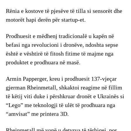
Rënia e kostove të pjesëve të tilla si sensorët dhe
motorët hapi derën për startup-et.
Prodhuesit e mëdhenj tradicionalë u kapën në
befasi nga revolucioni i dronëve, ndoshta sepse
është e vështirë të fitosh fitime të majme nga
produktet e prodhuara në masë.
Armin Papperger, kreu i prodhuesit 137-vjeçar
gjerman Rheinmetall, shkaktoi reagime në fillim
të këtij viti duke i përshkruar dronët e Ukrainës si
“Lego” me teknologji të ulët të prodhuara nga
“amvisat” me printera 3D.
Rheinmetall më vonë u detyrua të tërhiqej, por