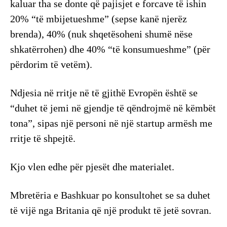
kaluar tha se donte që pajisjet e forcave të ishin
20% “të mbijetueshme” (sepse kanë njerëz
brenda), 40% (nuk shqetësoheni shumë nëse
shkatërrohen) dhe 40% “të konsumueshme” (për
përdorim të vetëm).
Ndjesia në rritje në të gjithë Evropën është se
“duhet të jemi në gjendje të qëndrojmë në këmbët
tona”, sipas një personi në një startup armësh me
rritje të shpejtë.
Kjo vlen edhe për pjesët dhe materialet.
Mbretëria e Bashkuar po konsultohet se sa duhet
të vijë nga Britania që një produkt të jetë sovran.