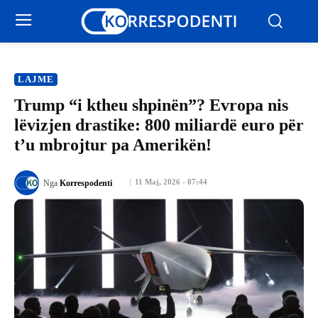
LAJME
Trump “i ktheu shpinën”? Evropa nis
lëvizjen drastike: 800 miliardë euro për
t’u mbrojtur pa Amerikën!
11 Maj, 2026 - 07:44
Nga
Korrespodenti