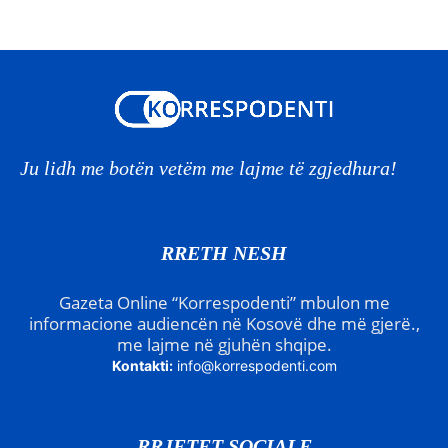
Ju lidh me botën vetëm me lajme të zgjedhura!
RRETH NESH
Gazeta Online “Korrespodenti” mbulon me
informacione audiencën në Kosovë dhe më gjerë.,
me lajme në gjuhën shqipe.
Kontakti:
info@korrespodenti.com
RRJETET SOCIALE