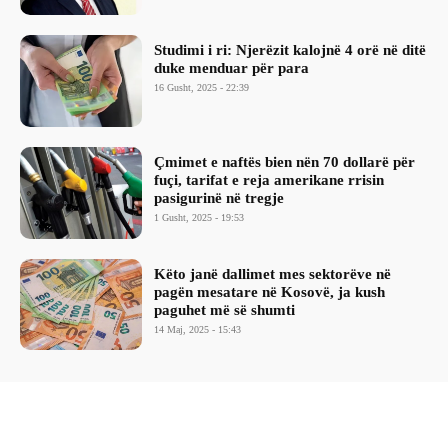
Studimi i ri: Njerëzit kalojnë 4 orë në ditë
duke menduar për para
16 Gusht, 2025 - 22:39
Çmimet e naftës bien nën 70 dollarë për
fuçi, tarifat e reja amerikane rrisin
pasigurinë në tregje
1 Gusht, 2025 - 19:53
Këto janë dallimet mes sektorëve në
pagën mesatare në Kosovë, ja kush
paguhet më së shumti
14 Maj, 2025 - 15:43