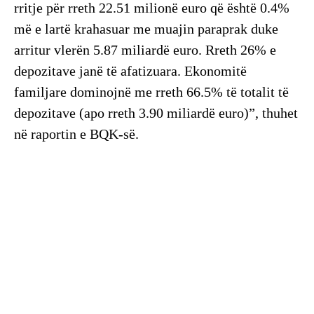
rritje për rreth 22.51 milionë euro që është 0.4%
më e lartë krahasuar me muajin paraprak duke
arritur vlerën 5.87 miliardë euro. Rreth 26% e
depozitave janë të afatizuara. Ekonomitë
familjare dominojnë me rreth 66.5% të totalit të
depozitave (apo rreth 3.90 miliardë euro)”, thuhet
në raportin e BQK-së.