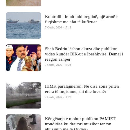
Kontrolli i Iranit mbi tregtinë, një armë e
fuqishme me afat të kufizuar
7 Gusht, 2026 - 17:16
Sheh Bedriu lëshon akuza dhe publikon
video kundër BIK-ut e Ipeshkvisë, Demaj i
reagon ashpër
7 Gusht, 2026 - 16:24
IHMK paralajmëron: Në disa zona priten
erëra të fuqishme, shi dhe breshër
7 Gusht, 2026 - 14:28
Këngëtarja e njohur publikon PAMJET
tronditëse ku drejtori muzikor tenton
abuzimin me të (Video)