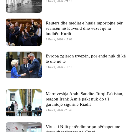
8 Gusht, 2026 - 21:13
Reuters dhe mediat e huaja raportojnë për
seancën në Kuvend dhe vezët që iu
hodhën Kurtit
8 Gusht, 2026 - 17:08
Evropa zgjeron tryezën, por ende nuk di kë
të ulë në të
8 Gusht, 2026 - 10:13
Marrëveshja Arabi Saudite-Turqi-Pakistan,
reagon Irani: Asnjë pakt nuk do t’i
garantojë sigurinë Riadit
7 Gusht, 2026 - 23:49
Virusi i Nilit perëndimor po përhapet me