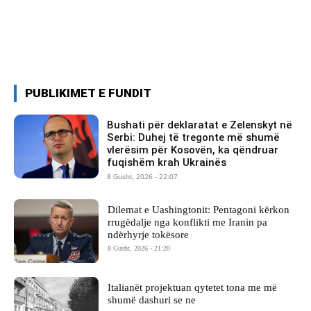
PUBLIKIMET E FUNDIT
Bushati për deklaratat e Zelenskyt në
Serbi: Duhej të tregonte më shumë
vlerësim për Kosovën, ka qëndruar
fuqishëm krah Ukrainës
8 Gusht, 2026 - 22:07
Dilemat e Uashingtonit: Pentagoni kërkon
rrugëdalje nga konflikti me Iranin pa
ndërhyrje tokësore
8 Gusht, 2026 - 21:20
Italianët projektuan qytetet tona me më
shumë dashuri se ne