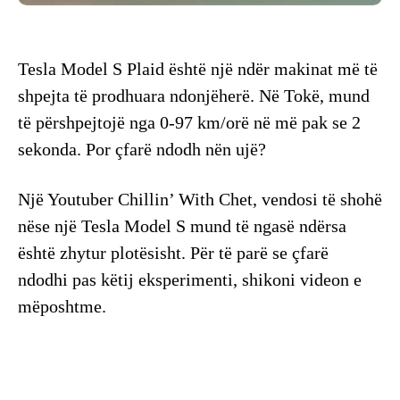
Tesla Model S Plaid është një ndër makinat më të
shpejta të prodhuara ndonjëherë. Në Tokë, mund
të përshpejtojë nga 0-97 km/orë në më pak se 2
sekonda. Por çfarë ndodh nën ujë?
Një Youtuber Chillin’ With Chet, vendosi të shohë
nëse një Tesla Model S mund të ngasë ndërsa
është zhytur plotësisht. Për të parë se çfarë
ndodhi pas këtij eksperimenti, shikoni videon e
mëposhtme.