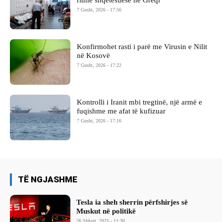
ritme shqetësuese në Greqi
7 Gusht, 2026 - 17:56
Konfirmohet rasti i parë me Virusin e Nilit
në Kosovë
7 Gusht, 2026 - 17:22
Kontrolli i Iranit mbi tregtinë, një armë e
fuqishme me afat të kufizuar
7 Gusht, 2026 - 17:16
TË NGJASHME
Tesla ia sheh sherrin përfshirjes së
Muskut në politikë
26 Shkurt, 2025 - 11:30